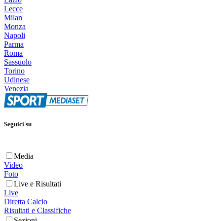
Lecce
Milan
Monza
Napoli
Parma
Roma
Sassuolo
Torino
Udinese
Venezia
Seguici su
Media
Video
Foto
Live e Risultati
Live
Diretta Calcio
Risultati e Classifiche
Sezioni