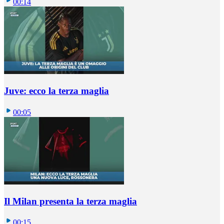
00:14
Juve: ecco la terza maglia
00:05
Il Milan presenta la terza maglia
00:15