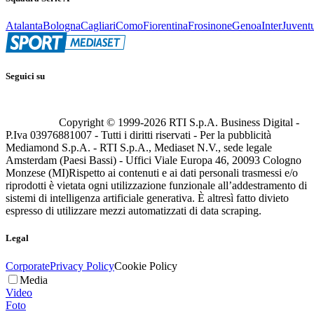
Atalanta
Bologna
Cagliari
Como
Fiorentina
Frosinone
Genoa
Inter
Juvent
Seguici su
Copyright © 1999-
2026
RTI S.p.A. Business Digital -
P.Iva 03976881007 - Tutti i diritti riservati - Per la pubblicità
Mediamond S.p.A. - RTI S.p.A., Mediaset N.V., sede legale
Amsterdam (Paesi Bassi) - Uffici Viale Europa 46, 20093 Cologno
Monzese (MI)
Rispetto ai contenuti e ai dati personali trasmessi e/o
riprodotti è vietata ogni utilizzazione funzionale all’addestramento di
sistemi di intelligenza artificiale generativa. È altresì fatto divieto
espresso di utilizzare mezzi automatizzati di data scraping.
Legal
Corporate
Privacy Policy
Cookie Policy
Media
Video
Foto