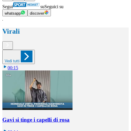
Segui
su
Seguici su
whatsapp
discover
Virali
Vedi tutti
00:15
Gavi si tinge i capelli di rosa