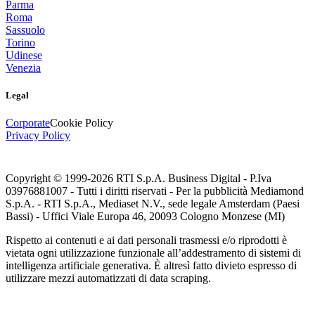
Parma
Roma
Sassuolo
Torino
Udinese
Venezia
Legal
Corporate
Cookie Policy
Privacy Policy
Copyright © 1999-
2026
RTI S.p.A. Business Digital - P.Iva
03976881007 - Tutti i diritti riservati - Per la pubblicità Mediamond
S.p.A. - RTI S.p.A., Mediaset N.V., sede legale Amsterdam (Paesi
Bassi) - Uffici Viale Europa 46, 20093 Cologno Monzese (MI)
Rispetto ai contenuti e ai dati personali trasmessi e/o riprodotti è
vietata ogni utilizzazione funzionale all’addestramento di sistemi di
intelligenza artificiale generativa. È altresì fatto divieto espresso di
utilizzare mezzi automatizzati di data scraping.