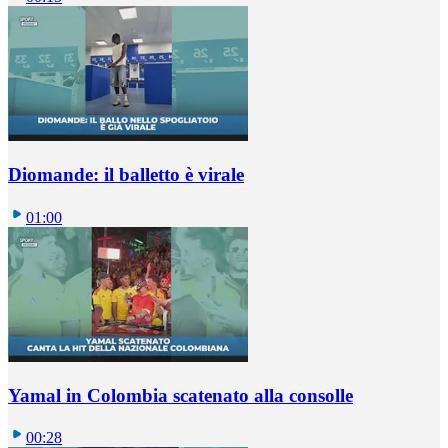
Diomande: il balletto è virale
01:00
Yamal in Colombia scatenato alla consolle
00:28