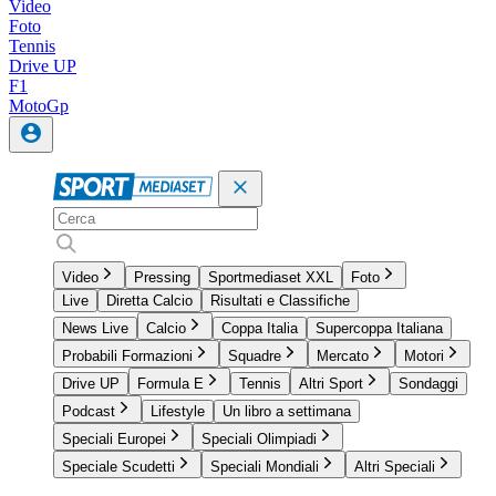
Video
Foto
Tennis
Drive UP
F1
MotoGp
Video
Pressing
Sportmediaset XXL
Foto
Live
Diretta Calcio
Risultati e Classifiche
News Live
Calcio
Coppa Italia
Supercoppa Italiana
Probabili Formazioni
Squadre
Mercato
Motori
Drive UP
Formula E
Tennis
Altri Sport
Sondaggi
Podcast
Lifestyle
Un libro a settimana
Speciali Europei
Speciali Olimpiadi
Speciale Scudetti
Speciali Mondiali
Altri Speciali