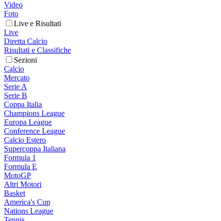
Video
Foto
Live e Risultati
Live
Diretta Calcio
Risultati e Classifiche
Sezioni
Calcio
Mercato
Serie A
Serie B
Coppa Italia
Champions League
Europa League
Conference League
Calcio Estero
Supercoppa Italiana
Formula 1
Formula E
MotoGP
Altri Motori
Basket
America's Cup
Nations League
Tennis