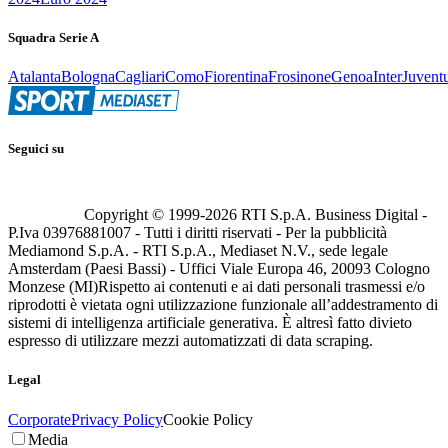
Squadra Serie A
Atalanta
Bologna
Cagliari
Como
Fiorentina
Frosinone
Genoa
Inter
Juvent
Seguici su
Copyright © 1999-
2026
RTI S.p.A. Business Digital -
P.Iva 03976881007 - Tutti i diritti riservati - Per la pubblicità
Mediamond S.p.A. - RTI S.p.A., Mediaset N.V., sede legale
Amsterdam (Paesi Bassi) - Uffici Viale Europa 46, 20093 Cologno
Monzese (MI)
Rispetto ai contenuti e ai dati personali trasmessi e/o
riprodotti è vietata ogni utilizzazione funzionale all’addestramento di
sistemi di intelligenza artificiale generativa. È altresì fatto divieto
espresso di utilizzare mezzi automatizzati di data scraping.
Legal
Corporate
Privacy Policy
Cookie Policy
Media