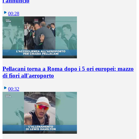
l'annuncio
00:28
Pellacani torna a Roma dopo i 5 ori europei: mazzo
di fiori all'aeroporto
00:32