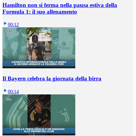
Hamilton non si ferma nella pausa estiva della
Formula 1: il suo allenamento
00:12
Il Bayern celebra la giornata della birra
00:14