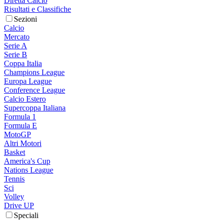
Diretta Calcio
Risultati e Classifiche
Sezioni
Calcio
Mercato
Serie A
Serie B
Coppa Italia
Champions League
Europa League
Conference League
Calcio Estero
Supercoppa Italiana
Formula 1
Formula E
MotoGP
Altri Motori
Basket
America's Cup
Nations League
Tennis
Sci
Volley
Drive UP
Speciali