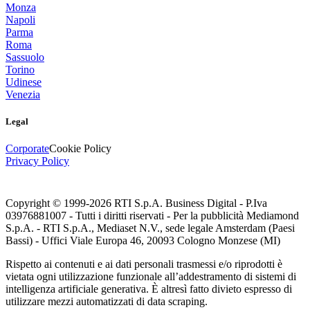
Monza
Napoli
Parma
Roma
Sassuolo
Torino
Udinese
Venezia
Legal
Corporate
Cookie Policy
Privacy Policy
Copyright © 1999-
2026
RTI S.p.A. Business Digital - P.Iva
03976881007 - Tutti i diritti riservati - Per la pubblicità Mediamond
S.p.A. - RTI S.p.A., Mediaset N.V., sede legale Amsterdam (Paesi
Bassi) - Uffici Viale Europa 46, 20093 Cologno Monzese (MI)
Rispetto ai contenuti e ai dati personali trasmessi e/o riprodotti è
vietata ogni utilizzazione funzionale all’addestramento di sistemi di
intelligenza artificiale generativa. È altresì fatto divieto espresso di
utilizzare mezzi automatizzati di data scraping.