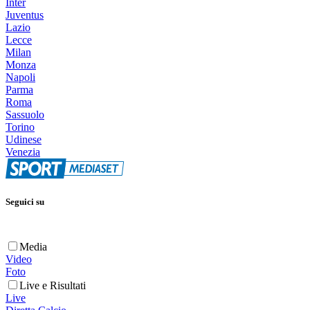
Inter
Juventus
Lazio
Lecce
Milan
Monza
Napoli
Parma
Roma
Sassuolo
Torino
Udinese
Venezia
Seguici su
Media
Video
Foto
Live e Risultati
Live