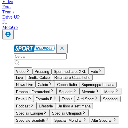
Video
Foto
Tennis
Drive UP
F1
MotoGp
Video
Pressing
Sportmediaset XXL
Foto
Live
Diretta Calcio
Risultati e Classifiche
News Live
Calcio
Coppa Italia
Supercoppa Italiana
Probabili Formazioni
Squadre
Mercato
Motori
Drive UP
Formula E
Tennis
Altri Sport
Sondaggi
Podcast
Lifestyle
Un libro a settimana
Speciali Europei
Speciali Olimpiadi
Speciale Scudetti
Speciali Mondiali
Altri Speciali