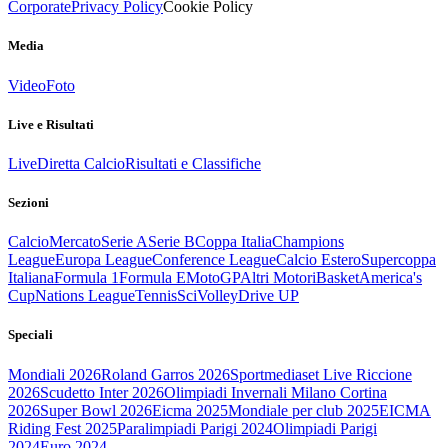
Corporate
Privacy Policy
Cookie Policy
Media
Video
Foto
Live e Risultati
Live
Diretta Calcio
Risultati e Classifiche
Sezioni
Calcio
Mercato
Serie A
Serie B
Coppa Italia
Champions
League
Europa League
Conference League
Calcio Estero
Supercoppa
Italiana
Formula 1
Formula E
MotoGP
Altri Motori
Basket
America's
Cup
Nations League
Tennis
Sci
Volley
Drive UP
Speciali
Mondiali 2026
Roland Garros 2026
Sportmediaset Live Riccione
2026
Scudetto Inter 2026
Olimpiadi Invernali Milano Cortina
2026
Super Bowl 2026
Eicma 2025
Mondiale per club 2025
EICMA
Riding Fest 2025
Paralimpiadi Parigi 2024
Olimpiadi Parigi
2024
Euro 2024