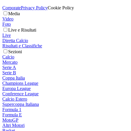
Corporate
Privacy Policy
Cookie Policy
Media
Video
Foto
Live e Risultati
Live
Diretta Calcio
Risultati e Classifiche
Sezioni
Calcio
Mercato
Serie A
Serie B
Coppa Italia
Champions League
Europa League
Conference League
Calcio Estero
Supercoppa Italiana
Formula 1
Formula E
MotoGP
Altri Motori
Basket