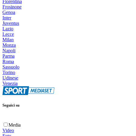
Fiorentina
Frosinone
Genoa
Inter
Juventus
Lazio
Lecce
Milan
Monza
Napoli
Parma
Roma
Sassuolo
Torino
Udinese
Venezia
Seguici su
Media
Video
Foto