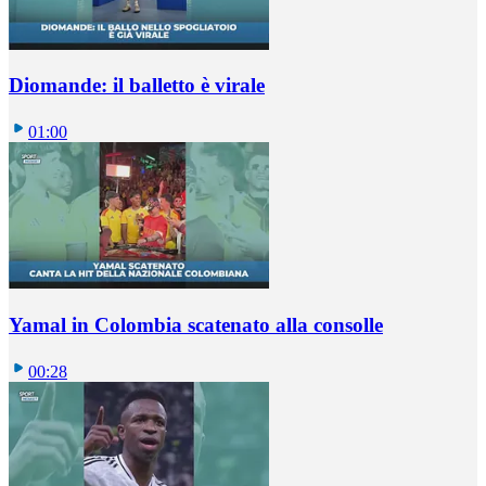
Diomande: il balletto è virale
01:00
Yamal in Colombia scatenato alla consolle
00:28