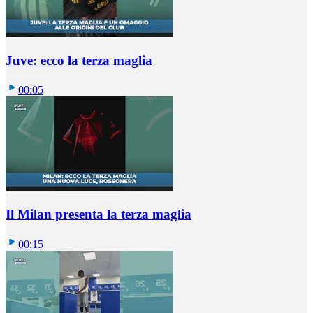
Juve: ecco la terza maglia
00:05
Il Milan presenta la terza maglia
00:15