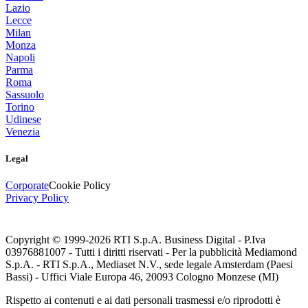
Lazio
Lecce
Milan
Monza
Napoli
Parma
Roma
Sassuolo
Torino
Udinese
Venezia
Legal
Corporate
Cookie Policy
Privacy Policy
Copyright © 1999-
2026
RTI S.p.A. Business Digital - P.Iva
03976881007 - Tutti i diritti riservati - Per la pubblicità Mediamond
S.p.A. - RTI S.p.A., Mediaset N.V., sede legale Amsterdam (Paesi
Bassi) - Uffici Viale Europa 46, 20093 Cologno Monzese (MI)
Rispetto ai contenuti e ai dati personali trasmessi e/o riprodotti è