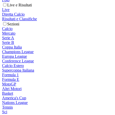
Live e Risultati
Live
Diretta Calcio
Risultati e Classifiche
Sezioni
Calcio
Mercato
Serie A
Serie B
Coppa Italia
Champions League
Europa League
Conference League
Calcio Estero
Supercoppa Italiana
Formula 1
Formula E
MotoGP
Altri Motori
Basket
America's Cup
Nations League
Tennis
Sci