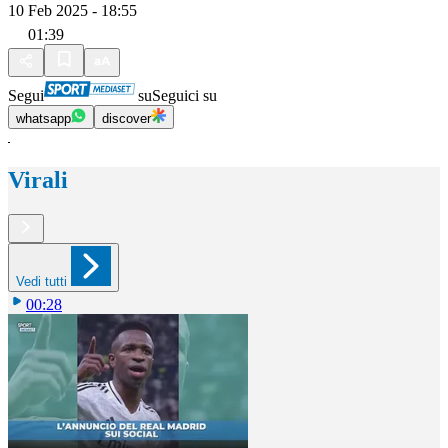
10 Feb 2025 - 18:55
01:39
Segui
su
Seguici su
whatsapp
discover
Virali
Vedi tutti
00:28