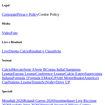
Legal
Corporate
Privacy Policy
Cookie Policy
Media
Video
Foto
Live e Risultati
Live
Diretta Calcio
Risultati e Classifiche
Sezioni
Calcio
Mercato
Serie A
Serie B
Coppa Italia
Champions
League
Europa League
Conference League
Calcio Estero
Supercoppa
Italiana
Formula 1
Formula E
MotoGP
Altri Motori
Basket
America's
Cup
Nations League
Tennis
Sci
Volley
Drive UP
Speciali
Mondiali 2026
Roland Garros 2026
Sportmediaset Live Riccione
2026
Scudetto Inter 2026
Olimpiadi Invernali Milano Cortina