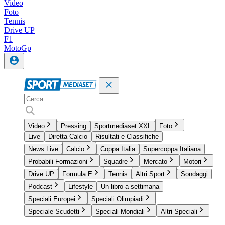
Video
Foto
Tennis
Drive UP
F1
MotoGp
Video
Pressing
Sportmediaset XXL
Foto
Live
Diretta Calcio
Risultati e Classifiche
News Live
Calcio
Coppa Italia
Supercoppa Italiana
Probabili Formazioni
Squadre
Mercato
Motori
Drive UP
Formula E
Tennis
Altri Sport
Sondaggi
Podcast
Lifestyle
Un libro a settimana
Speciali Europei
Speciali Olimpiadi
Speciale Scudetti
Speciali Mondiali
Altri Speciali