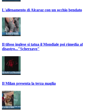
L'allenamento di Alcaraz con un occhio bendato
Il tifoso inglese si tatua il Mondiale poi rimedia al
disastro..."Scherzavo"
Il Milan presenta la terza maglia