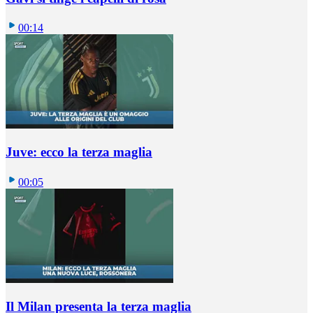
00:14
Juve: ecco la terza maglia
00:05
Il Milan presenta la terza maglia