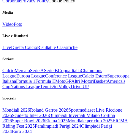
Corporate
Privacy Policy
Cookie Policy
Media
Video
Foto
Live e Risultati
Live
Diretta Calcio
Risultati e Classifiche
Sezioni
Calcio
Mercato
Serie A
Serie B
Coppa Italia
Champions
League
Europa League
Conference League
Calcio Estero
Supercoppa
Italiana
Formula 1
Formula E
MotoGP
Altri Motori
Basket
America's
Cup
Nations League
Tennis
Sci
Volley
Drive UP
Speciali
Mondiali 2026
Roland Garros 2026
Sportmediaset Live Riccione
2026
Scudetto Inter 2026
Olimpiadi Invernali Milano Cortina
2026
Super Bowl 2026
Eicma 2025
Mondiale per club 2025
EICMA
Riding Fest 2025
Paralimpiadi Parigi 2024
Olimpiadi Parigi
2024
Euro 2024