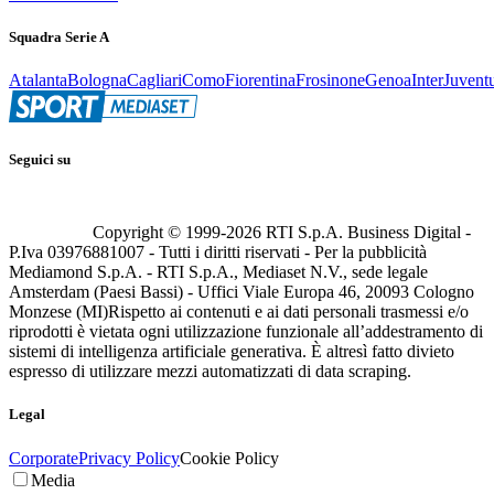
Squadra Serie A
Atalanta
Bologna
Cagliari
Como
Fiorentina
Frosinone
Genoa
Inter
Juvent
Seguici su
Copyright © 1999-
2026
RTI S.p.A. Business Digital -
P.Iva 03976881007 - Tutti i diritti riservati - Per la pubblicità
Mediamond S.p.A. - RTI S.p.A., Mediaset N.V., sede legale
Amsterdam (Paesi Bassi) - Uffici Viale Europa 46, 20093 Cologno
Monzese (MI)
Rispetto ai contenuti e ai dati personali trasmessi e/o
riprodotti è vietata ogni utilizzazione funzionale all’addestramento di
sistemi di intelligenza artificiale generativa. È altresì fatto divieto
espresso di utilizzare mezzi automatizzati di data scraping.
Legal
Corporate
Privacy Policy
Cookie Policy
Media