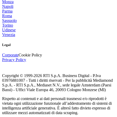
Monza
Napoli
Parma
Roma
Sassuolo
Torino
Udinese
Venezia
Legal
Corporate
Cookie Policy
Privacy Policy
Copyright © 1999-
2026
RTI S.p.A. Business Digital - P.Iva
03976881007 - Tutti i diritti riservati - Per la pubblicità Mediamond
S.p.A. - RTI S.p.A., Mediaset N.V., sede legale Amsterdam (Paesi
Bassi) - Uffici Viale Europa 46, 20093 Cologno Monzese (MI)
Rispetto ai contenuti e ai dati personali trasmessi e/o riprodotti è
vietata ogni utilizzazione funzionale all’addestramento di sistemi di
intelligenza artificiale generativa. È altresì fatto divieto espresso di
utilizzare mezzi automatizzati di data scraping.