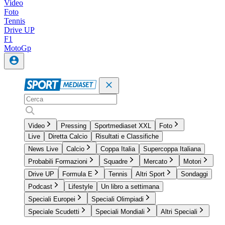
Video
Foto
Tennis
Drive UP
F1
MotoGp
Video
Pressing
Sportmediaset XXL
Foto
Live
Diretta Calcio
Risultati e Classifiche
News Live
Calcio
Coppa Italia
Supercoppa Italiana
Probabili Formazioni
Squadre
Mercato
Motori
Drive UP
Formula E
Tennis
Altri Sport
Sondaggi
Podcast
Lifestyle
Un libro a settimana
Speciali Europei
Speciali Olimpiadi
Speciale Scudetti
Speciali Mondiali
Altri Speciali