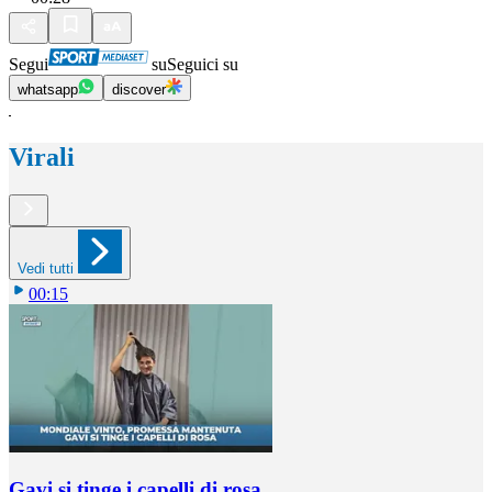
Segui
su
Seguici su
whatsapp
discover
Virali
Vedi tutti
00:15
Gavi si tinge i capelli di rosa