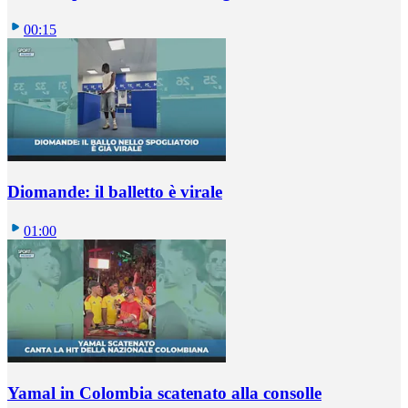
00:15
Diomande: il balletto è virale
01:00
Yamal in Colombia scatenato alla consolle