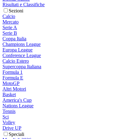
Risultati e Classifiche
Sezioni
Calcio
Mercato
Serie A
Serie B
Coppa Italia
Champions League
Europa League
Conference League
Calcio Estero
Supercoppa Italiana
Formula 1
Formula E
MotoGP
Altri Motori
Basket
America's Cup
Nations League
Tennis
Sci
Volley
Drive UP
Speciali