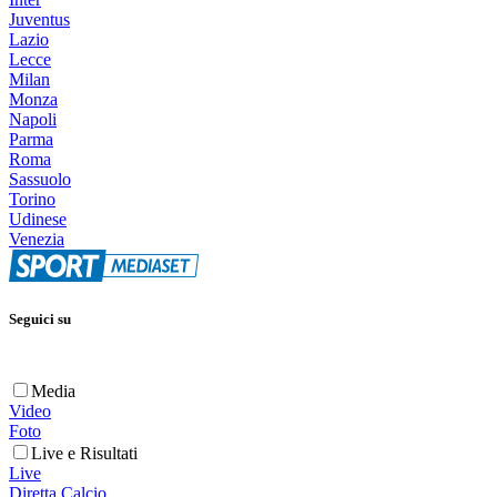
Juventus
Lazio
Lecce
Milan
Monza
Napoli
Parma
Roma
Sassuolo
Torino
Udinese
Venezia
Seguici su
Media
Video
Foto
Live e Risultati
Live
Diretta Calcio