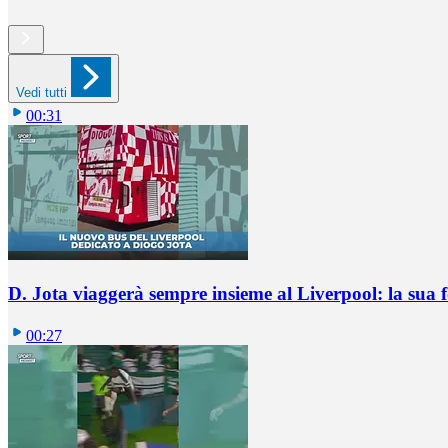
Vedi tutti
00:31
D. Jota viaggerà sempre insieme al Liverpool: la sua 
00:27