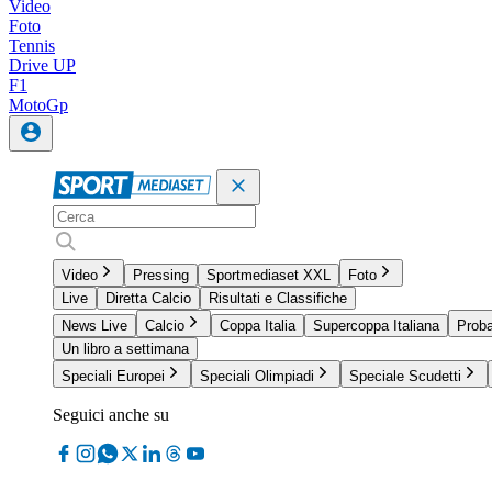
Video
Foto
Tennis
Drive UP
F1
MotoGp
Video
Pressing
Sportmediaset XXL
Foto
Live
Diretta Calcio
Risultati e Classifiche
News Live
Calcio
Coppa Italia
Supercoppa Italiana
Proba
Un libro a settimana
Speciali Europei
Speciali Olimpiadi
Speciale Scudetti
Seguici anche su