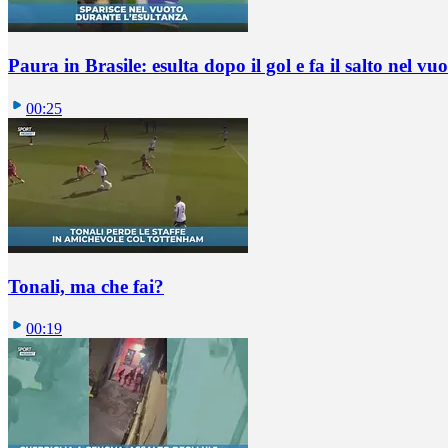
Paura in Brasile: esulta dopo il gol e fa il salto nel vu
00:25
Tonali, ma che fai?
00:19