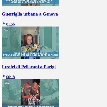
Guerriglia urbana a Genova
01:56
I trofei di Pellacani a Parigi
00:18