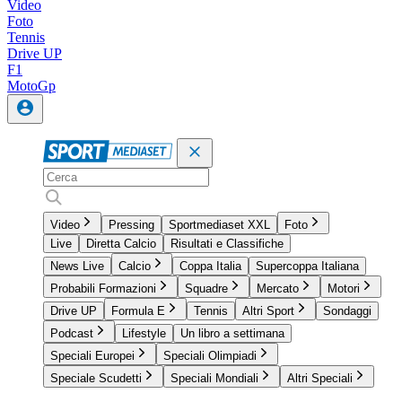
Video
Foto
Tennis
Drive UP
F1
MotoGp
Video
Pressing
Sportmediaset XXL
Foto
Live
Diretta Calcio
Risultati e Classifiche
News Live
Calcio
Coppa Italia
Supercoppa Italiana
Probabili Formazioni
Squadre
Mercato
Motori
Drive UP
Formula E
Tennis
Altri Sport
Sondaggi
Podcast
Lifestyle
Un libro a settimana
Speciali Europei
Speciali Olimpiadi
Speciale Scudetti
Speciali Mondiali
Altri Speciali