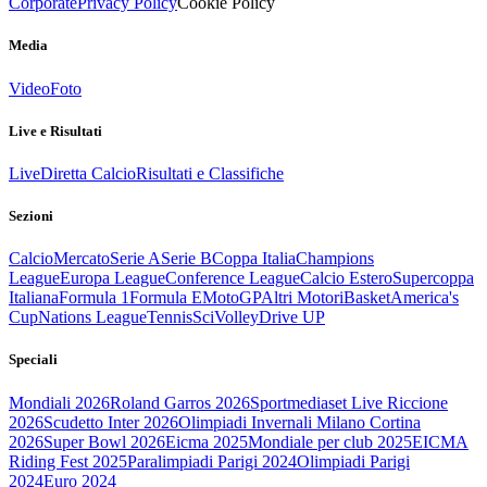
Corporate
Privacy Policy
Cookie Policy
Media
Video
Foto
Live e Risultati
Live
Diretta Calcio
Risultati e Classifiche
Sezioni
Calcio
Mercato
Serie A
Serie B
Coppa Italia
Champions
League
Europa League
Conference League
Calcio Estero
Supercoppa
Italiana
Formula 1
Formula E
MotoGP
Altri Motori
Basket
America's
Cup
Nations League
Tennis
Sci
Volley
Drive UP
Speciali
Mondiali 2026
Roland Garros 2026
Sportmediaset Live Riccione
2026
Scudetto Inter 2026
Olimpiadi Invernali Milano Cortina
2026
Super Bowl 2026
Eicma 2025
Mondiale per club 2025
EICMA
Riding Fest 2025
Paralimpiadi Parigi 2024
Olimpiadi Parigi
2024
Euro 2024