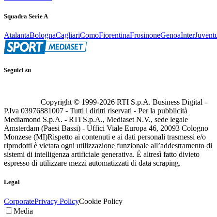
Squadra Serie A
Atalanta
Bologna
Cagliari
Como
Fiorentina
Frosinone
Genoa
Inter
Juvent
Seguici su
Copyright © 1999-
2026
RTI S.p.A. Business Digital -
P.Iva 03976881007 - Tutti i diritti riservati - Per la pubblicità
Mediamond S.p.A. - RTI S.p.A., Mediaset N.V., sede legale
Amsterdam (Paesi Bassi) - Uffici Viale Europa 46, 20093 Cologno
Monzese (MI)
Rispetto ai contenuti e ai dati personali trasmessi e/o
riprodotti è vietata ogni utilizzazione funzionale all’addestramento di
sistemi di intelligenza artificiale generativa. È altresì fatto divieto
espresso di utilizzare mezzi automatizzati di data scraping.
Legal
Corporate
Privacy Policy
Cookie Policy
Media