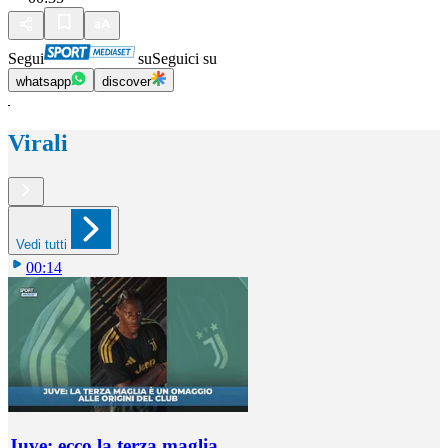
Segui
su
Seguici su
whatsapp
discover
Virali
Vedi tutti
00:14
Juve: ecco la terza maglia