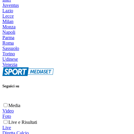
Juventus
Lazio
Lecce
Milan
Monza
Napoli
Parma
Roma
Sassuolo
Torino
Udinese
Venezia
Seguici su
Media
Video
Foto
Live e Risultati
Live
Diretta Calcio