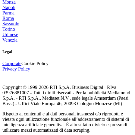
Monza
Napoli
Parma
Roma
Sassuolo
Torino
Udinese
Venezia
Legal
Corporate
Cookie Policy
Privacy Policy
Copyright © 1999-
2026
RTI S.p.A. Business Digital - P.Iva
03976881007 - Tutti i diritti riservati - Per la pubblicità Mediamond
S.p.A. - RTI S.p.A., Mediaset N.V., sede legale Amsterdam (Paesi
Bassi) - Uffici Viale Europa 46, 20093 Cologno Monzese (MI)
Rispetto ai contenuti e ai dati personali trasmessi e/o riprodotti è
vietata ogni utilizzazione funzionale all’addestramento di sistemi di
intelligenza artificiale generativa. È altresì fatto divieto espresso di
utilizzare mezzi automatizzati di data scraping.