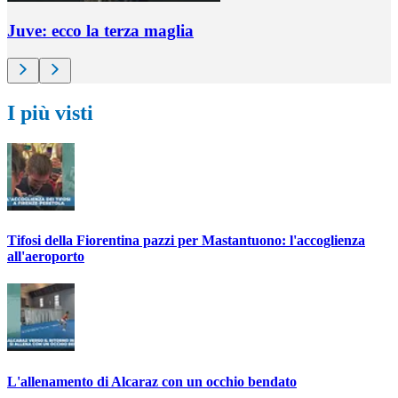
Juve: ecco la terza maglia
I più visti
Tifosi della Fiorentina pazzi per Mastantuono: l'accoglienza
all'aeroporto
L'allenamento di Alcaraz con un occhio bendato