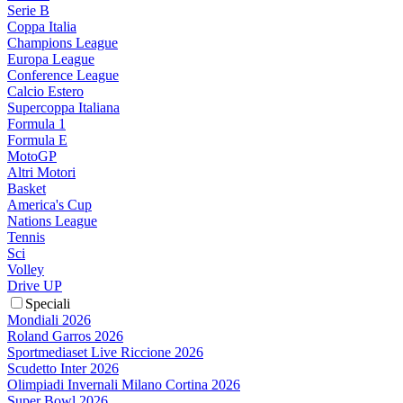
Serie B
Coppa Italia
Champions League
Europa League
Conference League
Calcio Estero
Supercoppa Italiana
Formula 1
Formula E
MotoGP
Altri Motori
Basket
America's Cup
Nations League
Tennis
Sci
Volley
Drive UP
Speciali
Mondiali 2026
Roland Garros 2026
Sportmediaset Live Riccione 2026
Scudetto Inter 2026
Olimpiadi Invernali Milano Cortina 2026
Super Bowl 2026