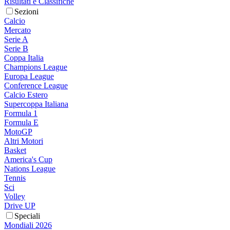
Risultati e Classifiche
Sezioni
Calcio
Mercato
Serie A
Serie B
Coppa Italia
Champions League
Europa League
Conference League
Calcio Estero
Supercoppa Italiana
Formula 1
Formula E
MotoGP
Altri Motori
Basket
America's Cup
Nations League
Tennis
Sci
Volley
Drive UP
Speciali
Mondiali 2026