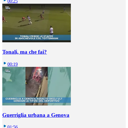
00:25
Tonali, ma che fai?
00:19
Guerriglia urbana a Genova
01:56