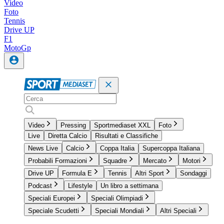
Video
Foto
Tennis
Drive UP
F1
MotoGp
Video
Pressing
Sportmediaset XXL
Foto
Live
Diretta Calcio
Risultati e Classifiche
News Live
Calcio
Coppa Italia
Supercoppa Italiana
Probabili Formazioni
Squadre
Mercato
Motori
Drive UP
Formula E
Tennis
Altri Sport
Sondaggi
Podcast
Lifestyle
Un libro a settimana
Speciali Europei
Speciali Olimpiadi
Speciale Scudetti
Speciali Mondiali
Altri Speciali