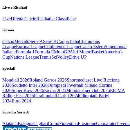
Live e Risultati
Live
Diretta Calcio
Risultati e Classifiche
Sezioni
Calcio
Mercato
Serie A
Serie B
Coppa Italia
Champions
League
Europa League
Conference League
Calcio Estero
Supercoppa
Italiana
Formula 1
Formula E
MotoGP
Altri Motori
Basket
America's
Cup
Nations League
Tennis
Sci
Volley
Drive UP
Speciali
Mondiali 2026
Roland Garros 2026
Sportmediaset Live Riccione
2026
Scudetto Inter 2026
Olimpiadi Invernali Milano Cortina
2026
Super Bowl 2026
Eicma 2025
Mondiale per club 2025
EICMA
Riding Fest 2025
Paralimpiadi Parigi 2024
Olimpiadi Parigi
2024
Euro 2024
Squadra Serie A
Atalanta
Bologna
Cagliari
Como
Fiorentina
Frosinone
Genoa
Inter
Juvent