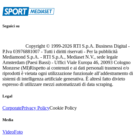
Seguici su
Copyright © 1999-
2026
RTI S.p.A. Business Digital -
P.Iva 03976881007 - Tutti i diritti riservati - Per la pubblicità
Mediamond S.p.A. - RTI S.p.A., Mediaset N.V., sede legale
Amsterdam (Paesi Bassi) - Uffici Viale Europa 46, 20093 Cologno
Monzese (MI)
Rispetto ai contenuti e ai dati personali trasmessi e/o
riprodotti è vietata ogni utilizzazione funzionale all’addestramento di
sistemi di intelligenza artificiale generativa. È altresì fatto divieto
espresso di utilizzare mezzi automatizzati di data scraping.
Legal
Corporate
Privacy Policy
Cookie Policy
Media
Video
Foto