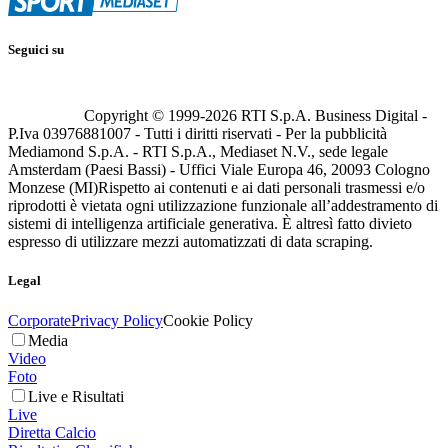
Seguici su
Copyright © 1999-
2026
RTI S.p.A. Business Digital -
P.Iva 03976881007 - Tutti i diritti riservati - Per la pubblicità
Mediamond S.p.A. - RTI S.p.A., Mediaset N.V., sede legale
Amsterdam (Paesi Bassi) - Uffici Viale Europa 46, 20093 Cologno
Monzese (MI)
Rispetto ai contenuti e ai dati personali trasmessi e/o
riprodotti è vietata ogni utilizzazione funzionale all’addestramento di
sistemi di intelligenza artificiale generativa. È altresì fatto divieto
espresso di utilizzare mezzi automatizzati di data scraping.
Legal
Corporate
Privacy Policy
Cookie Policy
Media
Video
Foto
Live e Risultati
Live
Diretta Calcio