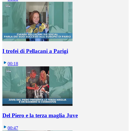
I trofei di Pellacani a Parigi
00:18
Del Piero e la terza maglia Juve
00:47