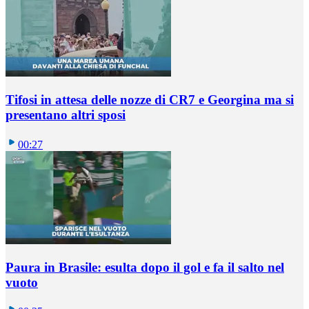
Tifosi in attesa delle nozze di CR7 e Georgina ma si
presentano altri sposi
00:27
Paura in Brasile: esulta dopo il gol e fa il salto nel
vuoto