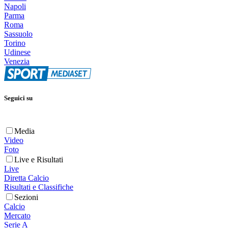
Napoli
Parma
Roma
Sassuolo
Torino
Udinese
Venezia
Seguici su
Media
Video
Foto
Live e Risultati
Live
Diretta Calcio
Risultati e Classifiche
Sezioni
Calcio
Mercato
Serie A