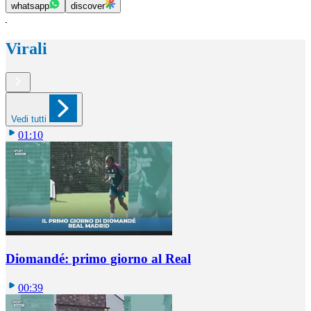
whatsapp
discover
Virali
Vedi tutti
01:10
Diomandé: primo giorno al Real
00:39