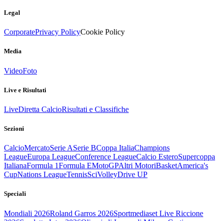
Legal
Corporate
Privacy Policy
Cookie Policy
Media
Video
Foto
Live e Risultati
Live
Diretta Calcio
Risultati e Classifiche
Sezioni
Calcio
Mercato
Serie A
Serie B
Coppa Italia
Champions
League
Europa League
Conference League
Calcio Estero
Supercoppa
Italiana
Formula 1
Formula E
MotoGP
Altri Motori
Basket
America's
Cup
Nations League
Tennis
Sci
Volley
Drive UP
Speciali
Mondiali 2026
Roland Garros 2026
Sportmediaset Live Riccione