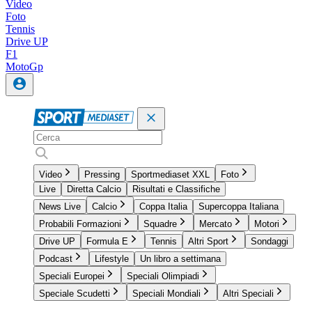
Video
Foto
Tennis
Drive UP
F1
MotoGp
Video
Pressing
Sportmediaset XXL
Foto
Live
Diretta Calcio
Risultati e Classifiche
News Live
Calcio
Coppa Italia
Supercoppa Italiana
Probabili Formazioni
Squadre
Mercato
Motori
Drive UP
Formula E
Tennis
Altri Sport
Sondaggi
Podcast
Lifestyle
Un libro a settimana
Speciali Europei
Speciali Olimpiadi
Speciale Scudetti
Speciali Mondiali
Altri Speciali