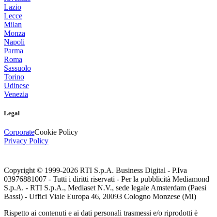
Lazio
Lecce
Milan
Monza
Napoli
Parma
Roma
Sassuolo
Torino
Udinese
Venezia
Legal
Corporate
Cookie Policy
Privacy Policy
Copyright © 1999-
2026
RTI S.p.A. Business Digital - P.Iva
03976881007 - Tutti i diritti riservati - Per la pubblicità Mediamond
S.p.A. - RTI S.p.A., Mediaset N.V., sede legale Amsterdam (Paesi
Bassi) - Uffici Viale Europa 46, 20093 Cologno Monzese (MI)
Rispetto ai contenuti e ai dati personali trasmessi e/o riprodotti è