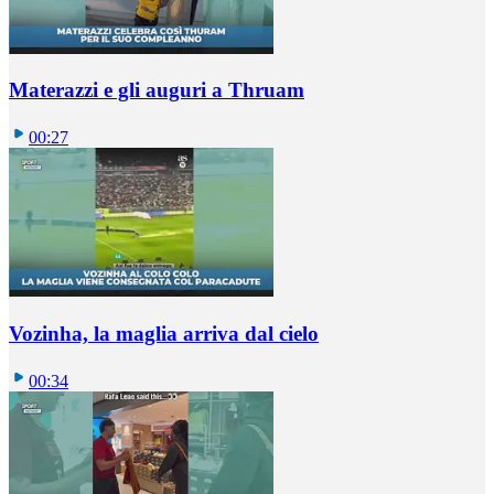
Materazzi e gli auguri a Thruam
00:27
Vozinha, la maglia arriva dal cielo
00:34