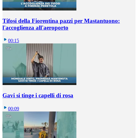
Tifosi della Fiorentina pazzi per Mastantuono:
l'accoglienza all'aeroporto
00:15
Gavi si tinge i capelli di rosa
00:09