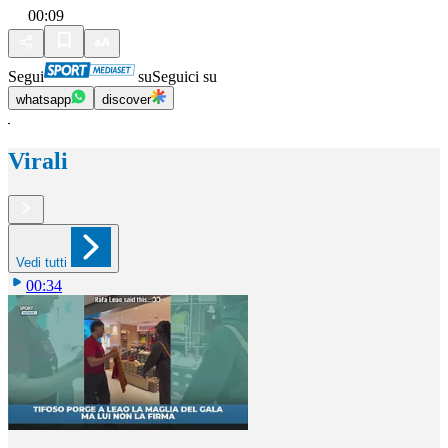
00:09
Segui
su
Seguici su
whatsapp
discover
Virali
Vedi tutti
00:34