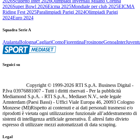
2026
Scudetto Inter 2026
Olimpiadi Invernali Milano Cortina
2026
Super Bowl 2026
Eicma 2025
Mondiale per club 2025
EICMA
Riding Fest 2025
Paralimpiadi Parigi 2024
Olimpiadi Parigi
2024
Euro 2024
Squadra Serie A
Atalanta
Bologna
Cagliari
Como
Fiorentina
Frosinone
Genoa
Inter
Juvent
Seguici su
Copyright © 1999-
2026
RTI S.p.A. Business Digital -
P.Iva 03976881007 - Tutti i diritti riservati - Per la pubblicità
Mediamond S.p.A. - RTI S.p.A., Mediaset N.V., sede legale
Amsterdam (Paesi Bassi) - Uffici Viale Europa 46, 20093 Cologno
Monzese (MI)
Rispetto ai contenuti e ai dati personali trasmessi e/o
riprodotti è vietata ogni utilizzazione funzionale all’addestramento di
sistemi di intelligenza artificiale generativa. È altresì fatto divieto
espresso di utilizzare mezzi automatizzati di data scraping.
Legal