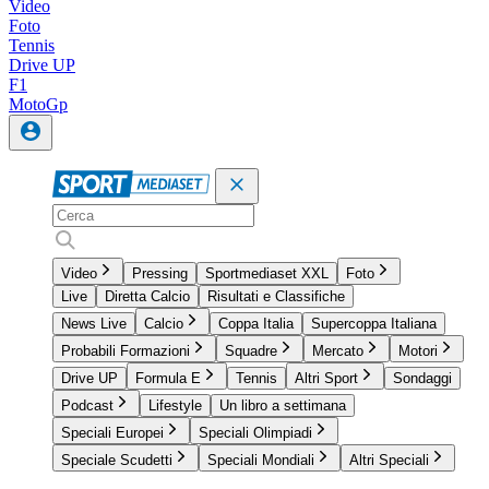
Video
Foto
Tennis
Drive UP
F1
MotoGp
Video
Pressing
Sportmediaset XXL
Foto
Live
Diretta Calcio
Risultati e Classifiche
News Live
Calcio
Coppa Italia
Supercoppa Italiana
Probabili Formazioni
Squadre
Mercato
Motori
Drive UP
Formula E
Tennis
Altri Sport
Sondaggi
Podcast
Lifestyle
Un libro a settimana
Speciali Europei
Speciali Olimpiadi
Speciale Scudetti
Speciali Mondiali
Altri Speciali