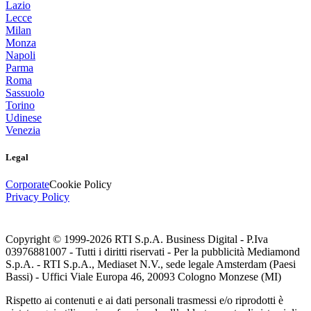
Lazio
Lecce
Milan
Monza
Napoli
Parma
Roma
Sassuolo
Torino
Udinese
Venezia
Legal
Corporate
Cookie Policy
Privacy Policy
Copyright © 1999-
2026
RTI S.p.A. Business Digital - P.Iva
03976881007 - Tutti i diritti riservati - Per la pubblicità Mediamond
S.p.A. - RTI S.p.A., Mediaset N.V., sede legale Amsterdam (Paesi
Bassi) - Uffici Viale Europa 46, 20093 Cologno Monzese (MI)
Rispetto ai contenuti e ai dati personali trasmessi e/o riprodotti è