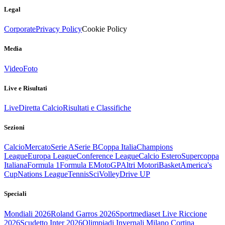
Legal
Corporate
Privacy Policy
Cookie Policy
Media
Video
Foto
Live e Risultati
Live
Diretta Calcio
Risultati e Classifiche
Sezioni
Calcio
Mercato
Serie A
Serie B
Coppa Italia
Champions
League
Europa League
Conference League
Calcio Estero
Supercoppa
Italiana
Formula 1
Formula E
MotoGP
Altri Motori
Basket
America's
Cup
Nations League
Tennis
Sci
Volley
Drive UP
Speciali
Mondiali 2026
Roland Garros 2026
Sportmediaset Live Riccione
2026
Scudetto Inter 2026
Olimpiadi Invernali Milano Cortina