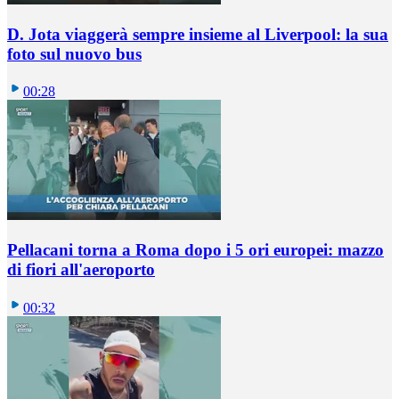
D. Jota viaggerà sempre insieme al Liverpool: la sua
foto sul nuovo bus
00:28
Pellacani torna a Roma dopo i 5 ori europei: mazzo
di fiori all'aeroporto
00:32