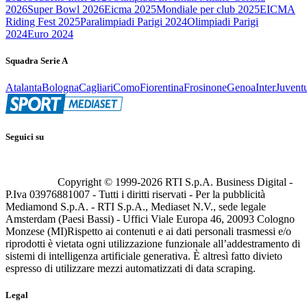
2026
Super Bowl 2026
Eicma 2025
Mondiale per club 2025
EICMA
Riding Fest 2025
Paralimpiadi Parigi 2024
Olimpiadi Parigi
2024
Euro 2024
Squadra Serie A
Atalanta
Bologna
Cagliari
Como
Fiorentina
Frosinone
Genoa
Inter
Juvent
Seguici su
Copyright © 1999-
2026
RTI S.p.A. Business Digital -
P.Iva 03976881007 - Tutti i diritti riservati - Per la pubblicità
Mediamond S.p.A. - RTI S.p.A., Mediaset N.V., sede legale
Amsterdam (Paesi Bassi) - Uffici Viale Europa 46, 20093 Cologno
Monzese (MI)
Rispetto ai contenuti e ai dati personali trasmessi e/o
riprodotti è vietata ogni utilizzazione funzionale all’addestramento di
sistemi di intelligenza artificiale generativa. È altresì fatto divieto
espresso di utilizzare mezzi automatizzati di data scraping.
Legal