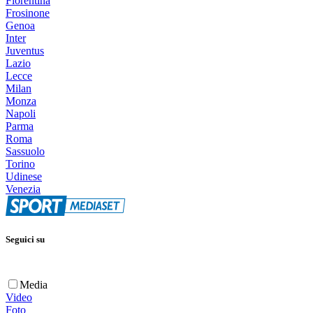
Fiorentina
Frosinone
Genoa
Inter
Juventus
Lazio
Lecce
Milan
Monza
Napoli
Parma
Roma
Sassuolo
Torino
Udinese
Venezia
Seguici su
Media
Video
Foto