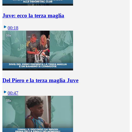
Juve: ecco la terza maglia
00:18
Del Piero e la terza maglia Juve
00:47