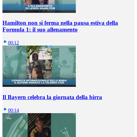
Hamilton non si ferma nella pausa estiva della
Formula 1: il suo allenamento
00:12
Il Bayern celebra la giornata della birra
00:14