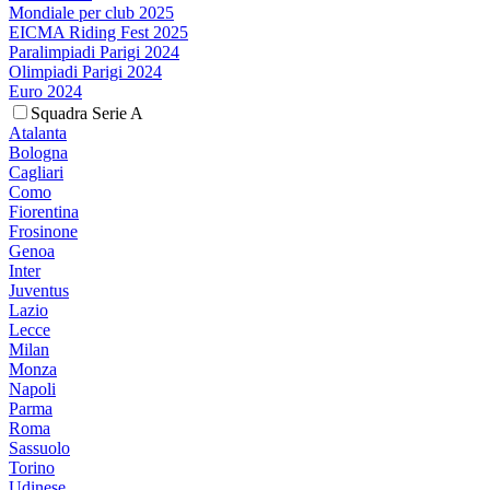
Mondiale per club 2025
EICMA Riding Fest 2025
Paralimpiadi Parigi 2024
Olimpiadi Parigi 2024
Euro 2024
Squadra Serie A
Atalanta
Bologna
Cagliari
Como
Fiorentina
Frosinone
Genoa
Inter
Juventus
Lazio
Lecce
Milan
Monza
Napoli
Parma
Roma
Sassuolo
Torino
Udinese