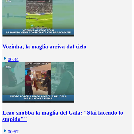
Vozinha, la maglia arriva dal cielo
00:34
Leao snobba la maglia del Gala: "Stai facendo lo
stupido""
00:57