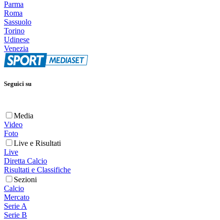
Parma
Roma
Sassuolo
Torino
Udinese
Venezia
Seguici su
Media
Video
Foto
Live e Risultati
Live
Diretta Calcio
Risultati e Classifiche
Sezioni
Calcio
Mercato
Serie A
Serie B