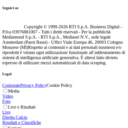
Seguici su
Copyright © 1999-
2026
RTI S.p.A. Business Digital -
P.Iva 03976881007 - Tutti i diritti riservati - Per la pubblicità
Mediamond S.p.A. - RTI S.p.A., Mediaset N.V., sede legale
Amsterdam (Paesi Bassi) - Uffici Viale Europa 46, 20093 Cologno
Monzese (MI)
Rispetto ai contenuti e ai dati personali trasmessi e/o
riprodotti è vietata ogni utilizzazione funzionale all’addestramento di
sistemi di intelligenza artificiale generativa. È altresì fatto divieto
espresso di utilizzare mezzi automatizzati di data scraping.
Legal
Corporate
Privacy Policy
Cookie Policy
Media
Video
Foto
Live e Risultati
Live
Diretta Calcio
Risultati e Classifiche