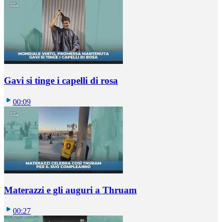
Gavi si tinge i capelli di rosa
00:09
Materazzi e gli auguri a Thruam
00:27