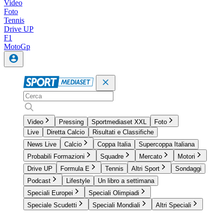
Video
Foto
Tennis
Drive UP
F1
MotoGp
Video
Pressing
Sportmediaset XXL
Foto
Live
Diretta Calcio
Risultati e Classifiche
News Live
Calcio
Coppa Italia
Supercoppa Italiana
Probabili Formazioni
Squadre
Mercato
Motori
Drive UP
Formula E
Tennis
Altri Sport
Sondaggi
Podcast
Lifestyle
Un libro a settimana
Speciali Europei
Speciali Olimpiadi
Speciale Scudetti
Speciali Mondiali
Altri Speciali