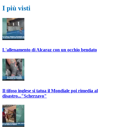
I più visti
L'allenamento di Alcaraz con un occhio bendato
Il tifoso inglese si tatua il Mondiale poi rimedia al
disastro..."Scherzavo"