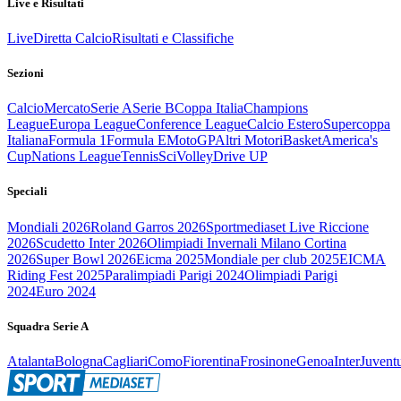
Live e Risultati
Live
Diretta Calcio
Risultati e Classifiche
Sezioni
Calcio
Mercato
Serie A
Serie B
Coppa Italia
Champions
League
Europa League
Conference League
Calcio Estero
Supercoppa
Italiana
Formula 1
Formula E
MotoGP
Altri Motori
Basket
America's
Cup
Nations League
Tennis
Sci
Volley
Drive UP
Speciali
Mondiali 2026
Roland Garros 2026
Sportmediaset Live Riccione
2026
Scudetto Inter 2026
Olimpiadi Invernali Milano Cortina
2026
Super Bowl 2026
Eicma 2025
Mondiale per club 2025
EICMA
Riding Fest 2025
Paralimpiadi Parigi 2024
Olimpiadi Parigi
2024
Euro 2024
Squadra Serie A
Atalanta
Bologna
Cagliari
Como
Fiorentina
Frosinone
Genoa
Inter
Juvent