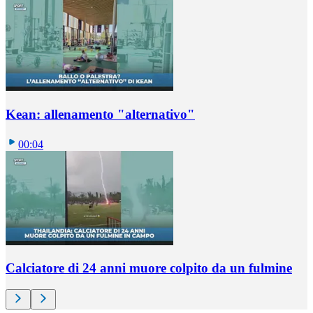
Kean: allenamento "alternativo"
00:04
Calciatore di 24 anni muore colpito da un fulmine