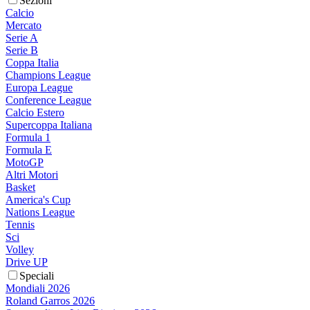
Sezioni
Calcio
Mercato
Serie A
Serie B
Coppa Italia
Champions League
Europa League
Conference League
Calcio Estero
Supercoppa Italiana
Formula 1
Formula E
MotoGP
Altri Motori
Basket
America's Cup
Nations League
Tennis
Sci
Volley
Drive UP
Speciali
Mondiali 2026
Roland Garros 2026