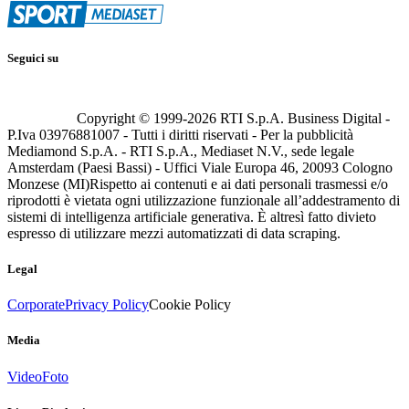
Seguici su
Copyright © 1999-
2026
RTI S.p.A. Business Digital -
P.Iva 03976881007 - Tutti i diritti riservati - Per la pubblicità
Mediamond S.p.A. - RTI S.p.A., Mediaset N.V., sede legale
Amsterdam (Paesi Bassi) - Uffici Viale Europa 46, 20093 Cologno
Monzese (MI)
Rispetto ai contenuti e ai dati personali trasmessi e/o
riprodotti è vietata ogni utilizzazione funzionale all’addestramento di
sistemi di intelligenza artificiale generativa. È altresì fatto divieto
espresso di utilizzare mezzi automatizzati di data scraping.
Legal
Corporate
Privacy Policy
Cookie Policy
Media
Video
Foto