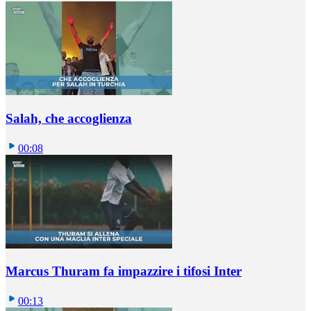
Salah, che accoglienza
00:08
Marcus Thuram fa impazzire i tifosi Inter
00:13