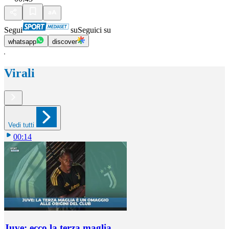
Segui
su
Seguici su
whatsapp
discover
Virali
Vedi tutti
00:14
Juve: ecco la terza maglia