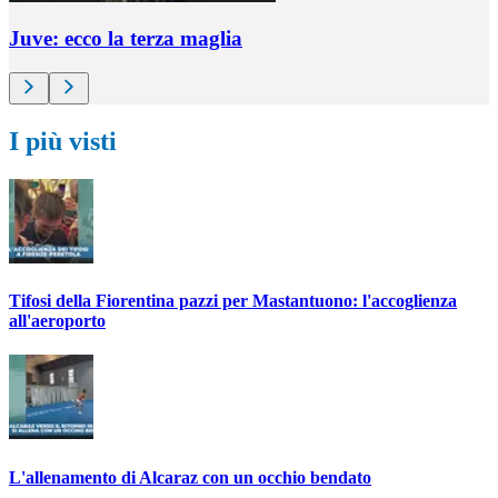
Juve: ecco la terza maglia
I più visti
Tifosi della Fiorentina pazzi per Mastantuono: l'accoglienza
all'aeroporto
L'allenamento di Alcaraz con un occhio bendato