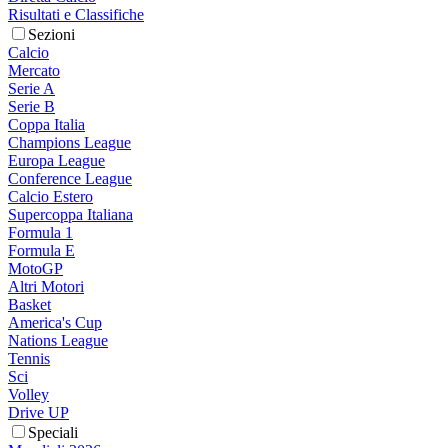
Risultati e Classifiche
Sezioni
Calcio
Mercato
Serie A
Serie B
Coppa Italia
Champions League
Europa League
Conference League
Calcio Estero
Supercoppa Italiana
Formula 1
Formula E
MotoGP
Altri Motori
Basket
America's Cup
Nations League
Tennis
Sci
Volley
Drive UP
Speciali