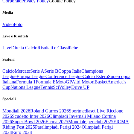
Corporate
Privacy Policy
Cookie Policy
Media
Video
Foto
Live e Risultati
Live
Diretta Calcio
Risultati e Classifiche
Sezioni
Calcio
Mercato
Serie A
Serie B
Coppa Italia
Champions
League
Europa League
Conference League
Calcio Estero
Supercoppa
Italiana
Formula 1
Formula E
MotoGP
Altri Motori
Basket
America's
Cup
Nations League
Tennis
Sci
Volley
Drive UP
Speciali
Mondiali 2026
Roland Garros 2026
Sportmediaset Live Riccione
2026
Scudetto Inter 2026
Olimpiadi Invernali Milano Cortina
2026
Super Bowl 2026
Eicma 2025
Mondiale per club 2025
EICMA
Riding Fest 2025
Paralimpiadi Parigi 2024
Olimpiadi Parigi
2024
Euro 2024