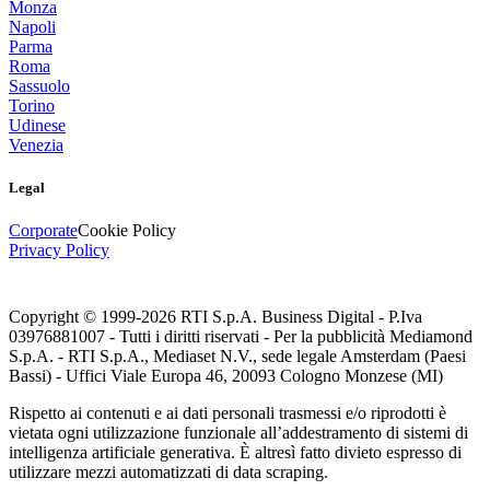
Monza
Napoli
Parma
Roma
Sassuolo
Torino
Udinese
Venezia
Legal
Corporate
Cookie Policy
Privacy Policy
Copyright © 1999-
2026
RTI S.p.A. Business Digital - P.Iva
03976881007 - Tutti i diritti riservati - Per la pubblicità Mediamond
S.p.A. - RTI S.p.A., Mediaset N.V., sede legale Amsterdam (Paesi
Bassi) - Uffici Viale Europa 46, 20093 Cologno Monzese (MI)
Rispetto ai contenuti e ai dati personali trasmessi e/o riprodotti è
vietata ogni utilizzazione funzionale all’addestramento di sistemi di
intelligenza artificiale generativa. È altresì fatto divieto espresso di
utilizzare mezzi automatizzati di data scraping.