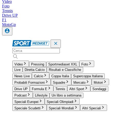
Video
Foto
Tennis
Drive UP
F1
MotoGp
Video
Pressing
Sportmediaset XXL
Foto
Live
Diretta Calcio
Risultati e Classifiche
News Live
Calcio
Coppa Italia
Supercoppa Italiana
Probabili Formazioni
Squadre
Mercato
Motori
Drive UP
Formula E
Tennis
Altri Sport
Sondaggi
Podcast
Lifestyle
Un libro a settimana
Speciali Europei
Speciali Olimpiadi
Speciale Scudetti
Speciali Mondiali
Altri Speciali