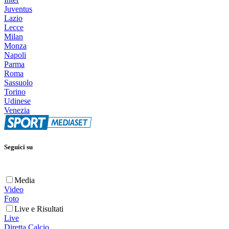
Juventus
Lazio
Lecce
Milan
Monza
Napoli
Parma
Roma
Sassuolo
Torino
Udinese
Venezia
Seguici su
Media
Video
Foto
Live e Risultati
Live
Diretta Calcio