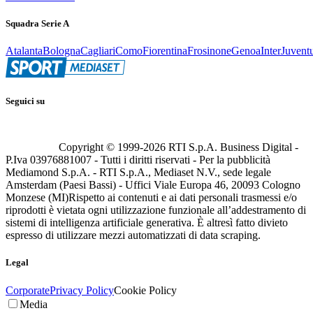
Squadra Serie A
Atalanta
Bologna
Cagliari
Como
Fiorentina
Frosinone
Genoa
Inter
Juvent
Seguici su
Copyright © 1999-
2026
RTI S.p.A. Business Digital -
P.Iva 03976881007 - Tutti i diritti riservati - Per la pubblicità
Mediamond S.p.A. - RTI S.p.A., Mediaset N.V., sede legale
Amsterdam (Paesi Bassi) - Uffici Viale Europa 46, 20093 Cologno
Monzese (MI)
Rispetto ai contenuti e ai dati personali trasmessi e/o
riprodotti è vietata ogni utilizzazione funzionale all’addestramento di
sistemi di intelligenza artificiale generativa. È altresì fatto divieto
espresso di utilizzare mezzi automatizzati di data scraping.
Legal
Corporate
Privacy Policy
Cookie Policy
Media