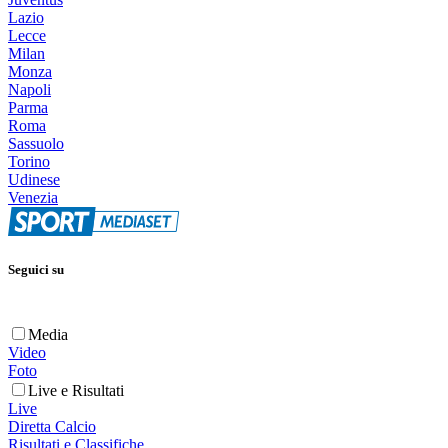
Lazio
Lecce
Milan
Monza
Napoli
Parma
Roma
Sassuolo
Torino
Udinese
Venezia
Seguici su
Media
Video
Foto
Live e Risultati
Live
Diretta Calcio
Risultati e Classifiche