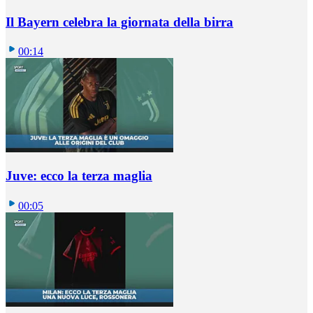
Il Bayern celebra la giornata della birra
00:14
Juve: ecco la terza maglia
00:05