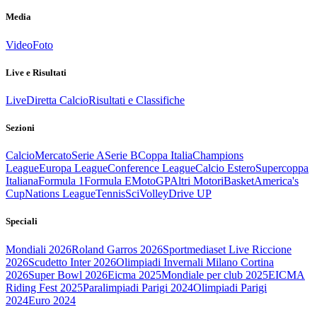
Media
Video
Foto
Live e Risultati
Live
Diretta Calcio
Risultati e Classifiche
Sezioni
Calcio
Mercato
Serie A
Serie B
Coppa Italia
Champions
League
Europa League
Conference League
Calcio Estero
Supercoppa
Italiana
Formula 1
Formula E
MotoGP
Altri Motori
Basket
America's
Cup
Nations League
Tennis
Sci
Volley
Drive UP
Speciali
Mondiali 2026
Roland Garros 2026
Sportmediaset Live Riccione
2026
Scudetto Inter 2026
Olimpiadi Invernali Milano Cortina
2026
Super Bowl 2026
Eicma 2025
Mondiale per club 2025
EICMA
Riding Fest 2025
Paralimpiadi Parigi 2024
Olimpiadi Parigi
2024
Euro 2024