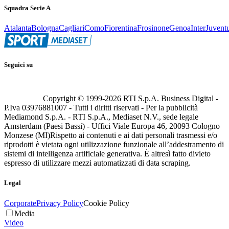
Squadra Serie A
Atalanta
Bologna
Cagliari
Como
Fiorentina
Frosinone
Genoa
Inter
Juvent
Seguici su
Copyright © 1999-
2026
RTI S.p.A. Business Digital -
P.Iva 03976881007 - Tutti i diritti riservati - Per la pubblicità
Mediamond S.p.A. - RTI S.p.A., Mediaset N.V., sede legale
Amsterdam (Paesi Bassi) - Uffici Viale Europa 46, 20093 Cologno
Monzese (MI)
Rispetto ai contenuti e ai dati personali trasmessi e/o
riprodotti è vietata ogni utilizzazione funzionale all’addestramento di
sistemi di intelligenza artificiale generativa. È altresì fatto divieto
espresso di utilizzare mezzi automatizzati di data scraping.
Legal
Corporate
Privacy Policy
Cookie Policy
Media
Video