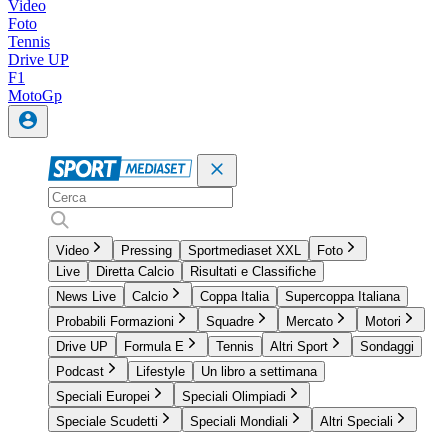
Video
Foto
Tennis
Drive UP
F1
MotoGp
Video
Pressing
Sportmediaset XXL
Foto
Live
Diretta Calcio
Risultati e Classifiche
News Live
Calcio
Coppa Italia
Supercoppa Italiana
Probabili Formazioni
Squadre
Mercato
Motori
Drive UP
Formula E
Tennis
Altri Sport
Sondaggi
Podcast
Lifestyle
Un libro a settimana
Speciali Europei
Speciali Olimpiadi
Speciale Scudetti
Speciali Mondiali
Altri Speciali