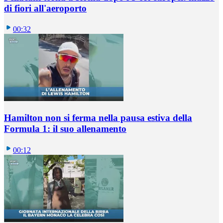
di fiori all'aeroporto
00:32
Hamilton non si ferma nella pausa estiva della
Formula 1: il suo allenamento
00:12