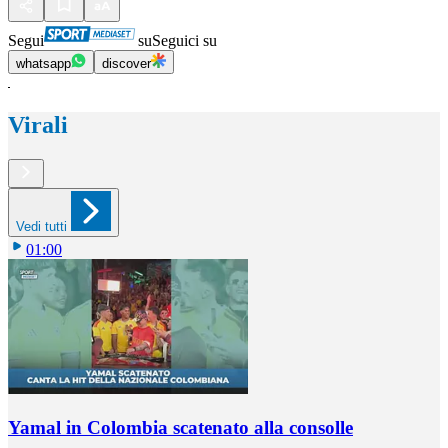
Segui
su
Seguici su
whatsapp
discover
Virali
Vedi tutti
01:00
Yamal in Colombia scatenato alla consolle