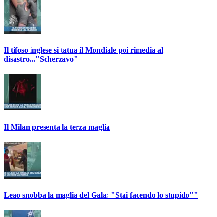
Il tifoso inglese si tatua il Mondiale poi rimedia al
disastro..."Scherzavo"
Il Milan presenta la terza maglia
Leao snobba la maglia del Gala: "Stai facendo lo stupido""