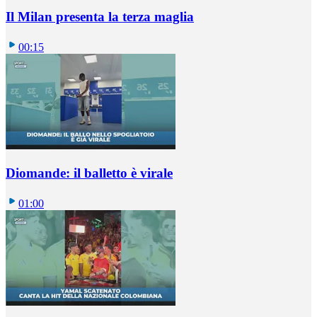
Il Milan presenta la terza maglia
00:15
Diomande: il balletto è virale
01:00