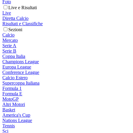
Foto
Live e Risultati
Live
Diretta Calcio
Risultati e Classifiche
Sezioni
Calcio
Mercato
Serie A
Serie B
Coppa Italia
Champions League
Europa League
Conference League
Calcio Estero
Supercoppa Italiana
Formula 1
Formula E
MotoGP
Altri Motori
Basket
America's Cup
Nations League
Tennis
Sci