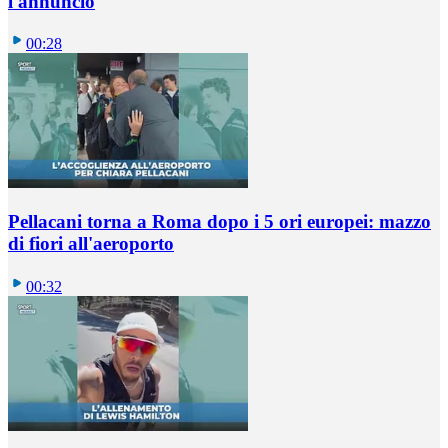
l'annuncio
00:28
Pellacani torna a Roma dopo i 5 ori europei: mazzo
di fiori all'aeroporto
00:32