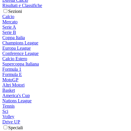
Diretta Calcio
Risultati e Classifiche
Sezioni
Calcio
Mercato
Serie A
Serie B
Coppa Italia
Champions League
Europa League
Conference League
Calcio Estero
Supercoppa Italiana
Formula 1
Formula E
MotoGP
Altri Motori
Basket
America's Cup
Nations League
Tennis
Sci
Volley
Drive UP
Speciali