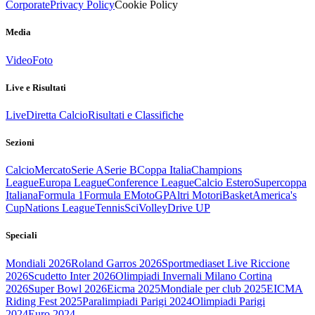
Corporate
Privacy Policy
Cookie Policy
Media
Video
Foto
Live e Risultati
Live
Diretta Calcio
Risultati e Classifiche
Sezioni
Calcio
Mercato
Serie A
Serie B
Coppa Italia
Champions
League
Europa League
Conference League
Calcio Estero
Supercoppa
Italiana
Formula 1
Formula E
MotoGP
Altri Motori
Basket
America's
Cup
Nations League
Tennis
Sci
Volley
Drive UP
Speciali
Mondiali 2026
Roland Garros 2026
Sportmediaset Live Riccione
2026
Scudetto Inter 2026
Olimpiadi Invernali Milano Cortina
2026
Super Bowl 2026
Eicma 2025
Mondiale per club 2025
EICMA
Riding Fest 2025
Paralimpiadi Parigi 2024
Olimpiadi Parigi
2024
Euro 2024