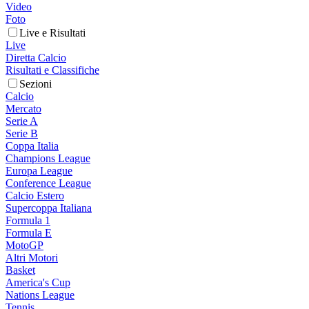
Video
Foto
Live e Risultati
Live
Diretta Calcio
Risultati e Classifiche
Sezioni
Calcio
Mercato
Serie A
Serie B
Coppa Italia
Champions League
Europa League
Conference League
Calcio Estero
Supercoppa Italiana
Formula 1
Formula E
MotoGP
Altri Motori
Basket
America's Cup
Nations League
Tennis