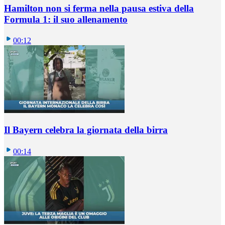
Hamilton non si ferma nella pausa estiva della
Formula 1: il suo allenamento
00:12
Il Bayern celebra la giornata della birra
00:14