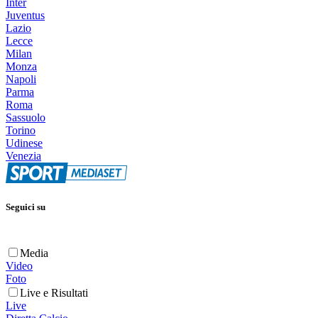
Inter
Juventus
Lazio
Lecce
Milan
Monza
Napoli
Parma
Roma
Sassuolo
Torino
Udinese
Venezia
Seguici su
Media
Video
Foto
Live e Risultati
Live