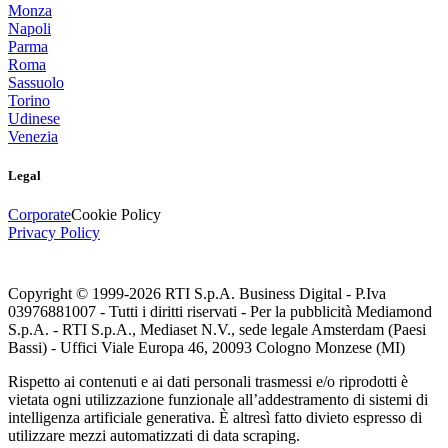
Monza
Napoli
Parma
Roma
Sassuolo
Torino
Udinese
Venezia
Legal
Corporate
Cookie Policy
Privacy Policy
Copyright © 1999-
2026
RTI S.p.A. Business Digital - P.Iva
03976881007 - Tutti i diritti riservati - Per la pubblicità Mediamond
S.p.A. - RTI S.p.A., Mediaset N.V., sede legale Amsterdam (Paesi
Bassi) - Uffici Viale Europa 46, 20093 Cologno Monzese (MI)
Rispetto ai contenuti e ai dati personali trasmessi e/o riprodotti è
vietata ogni utilizzazione funzionale all’addestramento di sistemi di
intelligenza artificiale generativa. È altresì fatto divieto espresso di
utilizzare mezzi automatizzati di data scraping.