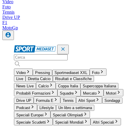
Video
Foto
Tennis
Drive UP
F1
MotoGp
Video
Pressing
Sportmediaset XXL
Foto
Live
Diretta Calcio
Risultati e Classifiche
News Live
Calcio
Coppa Italia
Supercoppa Italiana
Probabili Formazioni
Squadre
Mercato
Motori
Drive UP
Formula E
Tennis
Altri Sport
Sondaggi
Podcast
Lifestyle
Un libro a settimana
Speciali Europei
Speciali Olimpiadi
Speciale Scudetti
Speciali Mondiali
Altri Speciali