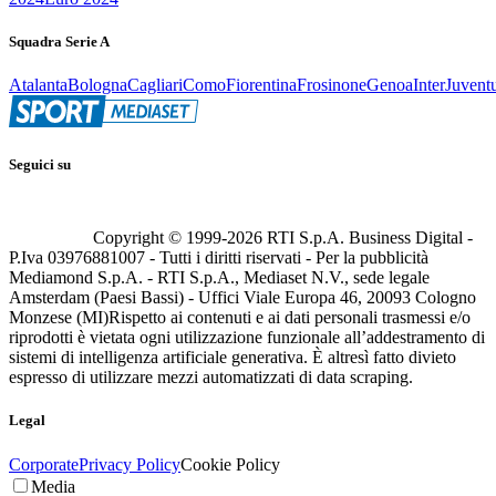
Squadra Serie A
Atalanta
Bologna
Cagliari
Como
Fiorentina
Frosinone
Genoa
Inter
Juvent
Seguici su
Copyright © 1999-
2026
RTI S.p.A. Business Digital -
P.Iva 03976881007 - Tutti i diritti riservati - Per la pubblicità
Mediamond S.p.A. - RTI S.p.A., Mediaset N.V., sede legale
Amsterdam (Paesi Bassi) - Uffici Viale Europa 46, 20093 Cologno
Monzese (MI)
Rispetto ai contenuti e ai dati personali trasmessi e/o
riprodotti è vietata ogni utilizzazione funzionale all’addestramento di
sistemi di intelligenza artificiale generativa. È altresì fatto divieto
espresso di utilizzare mezzi automatizzati di data scraping.
Legal
Corporate
Privacy Policy
Cookie Policy
Media