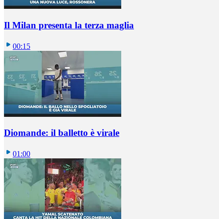
Il Milan presenta la terza maglia
00:15
Diomande: il balletto è virale
01:00