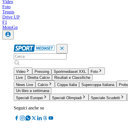
Video
Foto
Tennis
Drive UP
F1
MotoGp
Video
Pressing
Sportmediaset XXL
Foto
Live
Diretta Calcio
Risultati e Classifiche
News Live
Calcio
Coppa Italia
Supercoppa Italiana
Proba
Un libro a settimana
Speciali Europei
Speciali Olimpiadi
Speciale Scudetti
Seguici anche su