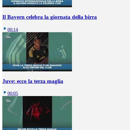
Il Bayern celebra la giornata della birra
00:14
Juve: ecco la terza maglia
00:05