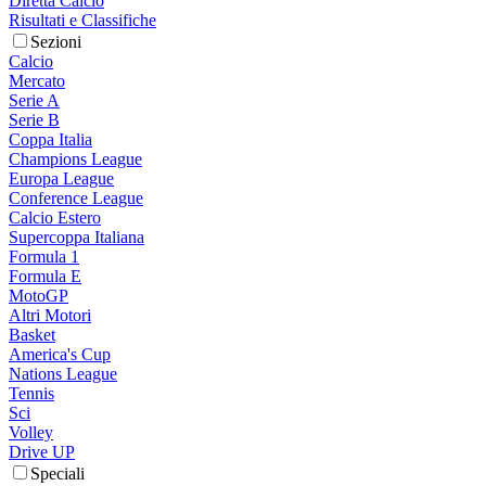
Diretta Calcio
Risultati e Classifiche
Sezioni
Calcio
Mercato
Serie A
Serie B
Coppa Italia
Champions League
Europa League
Conference League
Calcio Estero
Supercoppa Italiana
Formula 1
Formula E
MotoGP
Altri Motori
Basket
America's Cup
Nations League
Tennis
Sci
Volley
Drive UP
Speciali