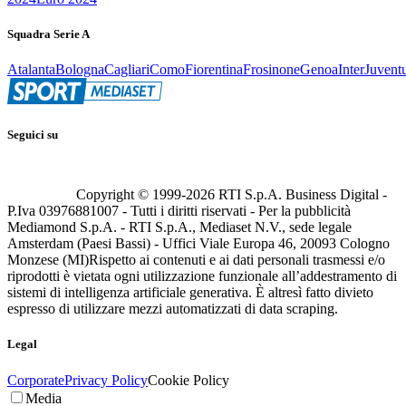
Squadra Serie A
Atalanta
Bologna
Cagliari
Como
Fiorentina
Frosinone
Genoa
Inter
Juvent
Seguici su
Copyright © 1999-
2026
RTI S.p.A. Business Digital -
P.Iva 03976881007 - Tutti i diritti riservati - Per la pubblicità
Mediamond S.p.A. - RTI S.p.A., Mediaset N.V., sede legale
Amsterdam (Paesi Bassi) - Uffici Viale Europa 46, 20093 Cologno
Monzese (MI)
Rispetto ai contenuti e ai dati personali trasmessi e/o
riprodotti è vietata ogni utilizzazione funzionale all’addestramento di
sistemi di intelligenza artificiale generativa. È altresì fatto divieto
espresso di utilizzare mezzi automatizzati di data scraping.
Legal
Corporate
Privacy Policy
Cookie Policy
Media