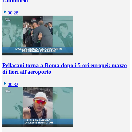
l'annuncio
00:28
Pellacani torna a Roma dopo i 5 ori europei: mazzo
di fiori all'aeroporto
00:32