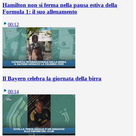
Hamilton non si ferma nella pausa estiva della
Formula 1: il suo allenamento
00:12
Il Bayern celebra la giornata della birra
00:14