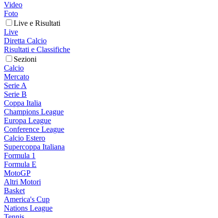
Video
Foto
Live e Risultati
Live
Diretta Calcio
Risultati e Classifiche
Sezioni
Calcio
Mercato
Serie A
Serie B
Coppa Italia
Champions League
Europa League
Conference League
Calcio Estero
Supercoppa Italiana
Formula 1
Formula E
MotoGP
Altri Motori
Basket
America's Cup
Nations League
Tennis