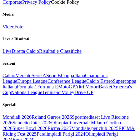
Corporate
Privacy Policy
Cookie Policy
Media
Video
Foto
Live e Risultati
Live
Diretta Calcio
Risultati e Classifiche
Sezioni
Calcio
Mercato
Serie A
Serie B
Coppa Italia
Champions
League
Europa League
Conference League
Calcio Estero
Supercoppa
Italiana
Formula 1
Formula E
MotoGP
Altri Motori
Basket
America's
Cup
Nations League
Tennis
Sci
Volley
Drive UP
Speciali
Mondiali 2026
Roland Garros 2026
Sportmediaset Live Riccione
2026
Scudetto Inter 2026
Olimpiadi Invernali Milano Cortina
2026
Super Bowl 2026
Eicma 2025
Mondiale per club 2025
EICMA
Riding Fest 2025
Paralimpiadi Parigi 2024
Olimpiadi Parigi
2024
Euro 2024