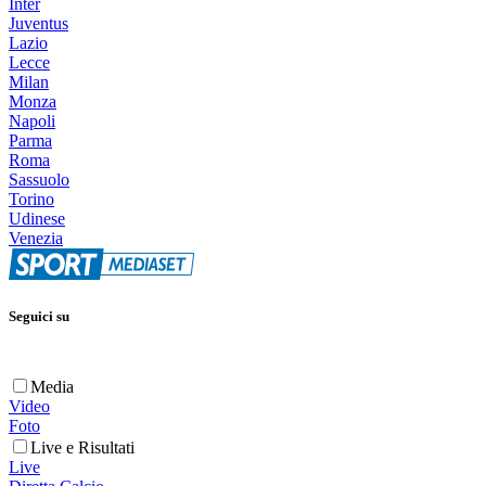
Inter
Juventus
Lazio
Lecce
Milan
Monza
Napoli
Parma
Roma
Sassuolo
Torino
Udinese
Venezia
Seguici su
Media
Video
Foto
Live e Risultati
Live