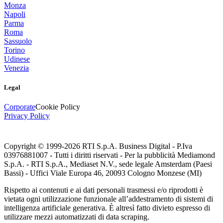
Monza
Napoli
Parma
Roma
Sassuolo
Torino
Udinese
Venezia
Legal
Corporate
Cookie Policy
Privacy Policy
Copyright © 1999-
2026
RTI S.p.A. Business Digital - P.Iva
03976881007 - Tutti i diritti riservati - Per la pubblicità Mediamond
S.p.A. - RTI S.p.A., Mediaset N.V., sede legale Amsterdam (Paesi
Bassi) - Uffici Viale Europa 46, 20093 Cologno Monzese (MI)
Rispetto ai contenuti e ai dati personali trasmessi e/o riprodotti è
vietata ogni utilizzazione funzionale all’addestramento di sistemi di
intelligenza artificiale generativa. È altresì fatto divieto espresso di
utilizzare mezzi automatizzati di data scraping.