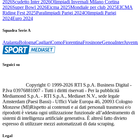
2026
Scudetto Inter 2026
Olimpiadi Invernali Milano Cortina
2026
Super Bowl 2026
Eicma 2025
Mondiale per club 2025
EICMA
Riding Fest 2025
Paralimpiadi Parigi 2024
Olimpiadi Parigi
2024
Euro 2024
Squadra Serie A
Atalanta
Bologna
Cagliari
Como
Fiorentina
Frosinone
Genoa
Inter
Juvent
Seguici su
Copyright © 1999-
2026
RTI S.p.A. Business Digital -
P.Iva 03976881007 - Tutti i diritti riservati - Per la pubblicità
Mediamond S.p.A. - RTI S.p.A., Mediaset N.V., sede legale
Amsterdam (Paesi Bassi) - Uffici Viale Europa 46, 20093 Cologno
Monzese (MI)
Rispetto ai contenuti e ai dati personali trasmessi e/o
riprodotti è vietata ogni utilizzazione funzionale all’addestramento di
sistemi di intelligenza artificiale generativa. È altresì fatto divieto
espresso di utilizzare mezzi automatizzati di data scraping.
Legal