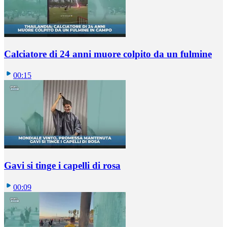
Calciatore di 24 anni muore colpito da un fulmine
00:15
Gavi si tinge i capelli di rosa
00:09