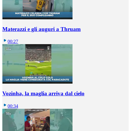
Materazzi e gli auguri a Thruam
00:27
Vozinha, la maglia arriva dal cielo
00:34