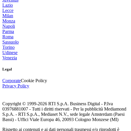
Lazio
Lecce
Milan
Monza
Napoli
Parma
Roma
Sassuolo
Torino
Udinese
Venezia
Legal
Corporate
Cookie Policy
Privacy Policy
Copyright © 1999-
2026
RTI S.p.A. Business Digital - P.Iva
03976881007 - Tutti i diritti riservati - Per la pubblicità Mediamond
S.p.A. - RTI S.p.A., Mediaset N.V., sede legale Amsterdam (Paesi
Bassi) - Uffici Viale Europa 46, 20093 Cologno Monzese (MI)
Rispetto ai contenuti e ai dati personali trasmessi e/o riprodotti è