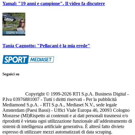
Yamal: "19 anni e campione". Il video fa discutere
Tania Cagnotto: "Pellacani è la mia erede"
Seguici su
Copyright © 1999-
2026
RTI S.p.A. Business Digital -
P.Iva 03976881007 - Tutti i diritti riservati - Per la pubblicità
Mediamond S.p.A. - RTI S.p.A., Mediaset N.V., sede legale
Amsterdam (Paesi Bassi) - Uffici Viale Europa 46, 20093 Cologno
Monzese (MI)
Rispetto ai contenuti e ai dati personali trasmessi e/o
riprodotti è vietata ogni utilizzazione funzionale all’addestramento di
sistemi di intelligenza artificiale generativa. È altresì fatto divieto
espresso di utilizzare mezzi automatizzati di data scraping.