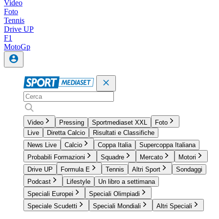
Video
Foto
Tennis
Drive UP
F1
MotoGp
Video
Pressing
Sportmediaset XXL
Foto
Live
Diretta Calcio
Risultati e Classifiche
News Live
Calcio
Coppa Italia
Supercoppa Italiana
Probabili Formazioni
Squadre
Mercato
Motori
Drive UP
Formula E
Tennis
Altri Sport
Sondaggi
Podcast
Lifestyle
Un libro a settimana
Speciali Europei
Speciali Olimpiadi
Speciale Scudetti
Speciali Mondiali
Altri Speciali