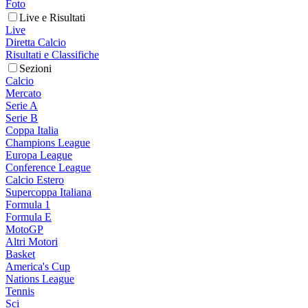
Foto
Live e Risultati
Live
Diretta Calcio
Risultati e Classifiche
Sezioni
Calcio
Mercato
Serie A
Serie B
Coppa Italia
Champions League
Europa League
Conference League
Calcio Estero
Supercoppa Italiana
Formula 1
Formula E
MotoGP
Altri Motori
Basket
America's Cup
Nations League
Tennis
Sci