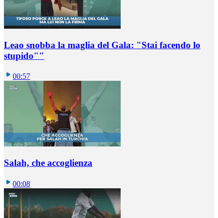
Leao snobba la maglia del Gala: "Stai facendo lo
stupido""
00:57
Salah, che accoglienza
00:08