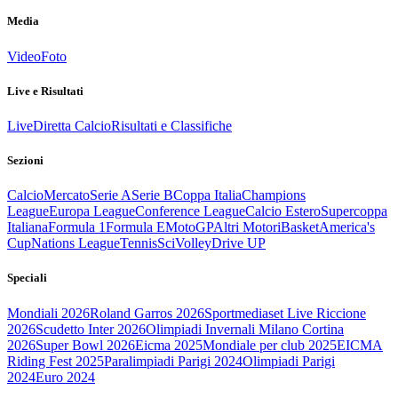
Media
Video
Foto
Live e Risultati
Live
Diretta Calcio
Risultati e Classifiche
Sezioni
Calcio
Mercato
Serie A
Serie B
Coppa Italia
Champions
League
Europa League
Conference League
Calcio Estero
Supercoppa
Italiana
Formula 1
Formula E
MotoGP
Altri Motori
Basket
America's
Cup
Nations League
Tennis
Sci
Volley
Drive UP
Speciali
Mondiali 2026
Roland Garros 2026
Sportmediaset Live Riccione
2026
Scudetto Inter 2026
Olimpiadi Invernali Milano Cortina
2026
Super Bowl 2026
Eicma 2025
Mondiale per club 2025
EICMA
Riding Fest 2025
Paralimpiadi Parigi 2024
Olimpiadi Parigi
2024
Euro 2024