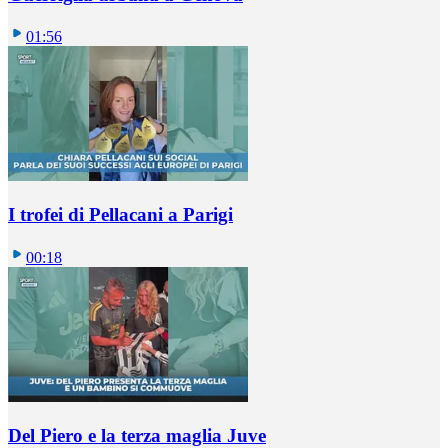
01:56
I trofei di Pellacani a Parigi
00:18
Del Piero e la terza maglia Juve