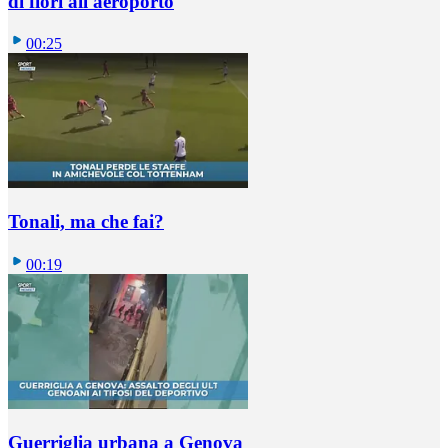
di fiori all'aeroporto
00:25
Tonali, ma che fai?
00:19
Guerriglia urbana a Genova