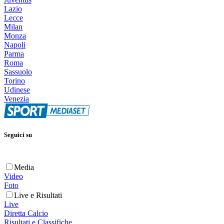
Lazio
Lecce
Milan
Monza
Napoli
Parma
Roma
Sassuolo
Torino
Udinese
Venezia
Seguici su
Media
Video
Foto
Live e Risultati
Live
Diretta Calcio
Risultati e Classifiche