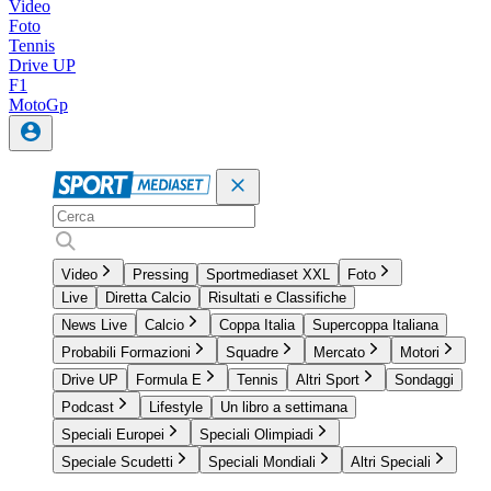
Video
Foto
Tennis
Drive UP
F1
MotoGp
Video
Pressing
Sportmediaset XXL
Foto
Live
Diretta Calcio
Risultati e Classifiche
News Live
Calcio
Coppa Italia
Supercoppa Italiana
Probabili Formazioni
Squadre
Mercato
Motori
Drive UP
Formula E
Tennis
Altri Sport
Sondaggi
Podcast
Lifestyle
Un libro a settimana
Speciali Europei
Speciali Olimpiadi
Speciale Scudetti
Speciali Mondiali
Altri Speciali