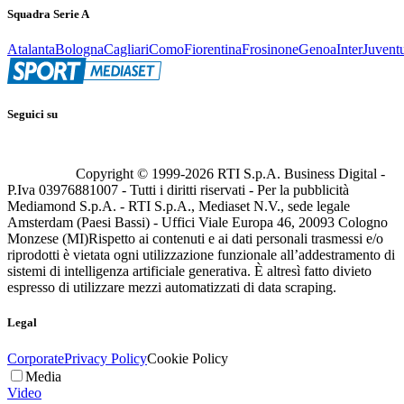
Squadra Serie A
Atalanta
Bologna
Cagliari
Como
Fiorentina
Frosinone
Genoa
Inter
Juvent
Seguici su
Copyright © 1999-
2026
RTI S.p.A. Business Digital -
P.Iva 03976881007 - Tutti i diritti riservati - Per la pubblicità
Mediamond S.p.A. - RTI S.p.A., Mediaset N.V., sede legale
Amsterdam (Paesi Bassi) - Uffici Viale Europa 46, 20093 Cologno
Monzese (MI)
Rispetto ai contenuti e ai dati personali trasmessi e/o
riprodotti è vietata ogni utilizzazione funzionale all’addestramento di
sistemi di intelligenza artificiale generativa. È altresì fatto divieto
espresso di utilizzare mezzi automatizzati di data scraping.
Legal
Corporate
Privacy Policy
Cookie Policy
Media
Video