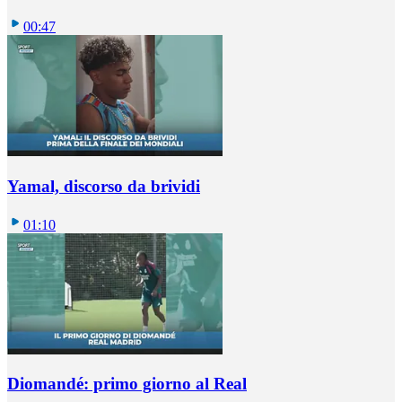
00:47
Yamal, discorso da brividi
01:10
Diomandé: primo giorno al Real