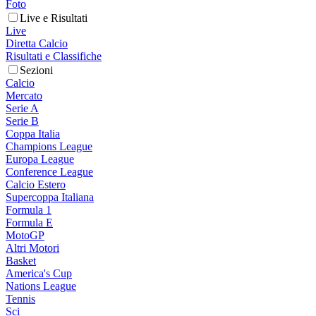
Foto
Live e Risultati
Live
Diretta Calcio
Risultati e Classifiche
Sezioni
Calcio
Mercato
Serie A
Serie B
Coppa Italia
Champions League
Europa League
Conference League
Calcio Estero
Supercoppa Italiana
Formula 1
Formula E
MotoGP
Altri Motori
Basket
America's Cup
Nations League
Tennis
Sci