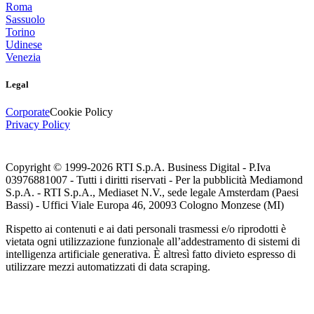
Roma
Sassuolo
Torino
Udinese
Venezia
Legal
Corporate
Cookie Policy
Privacy Policy
Copyright © 1999-
2026
RTI S.p.A. Business Digital - P.Iva
03976881007 - Tutti i diritti riservati - Per la pubblicità Mediamond
S.p.A. - RTI S.p.A., Mediaset N.V., sede legale Amsterdam (Paesi
Bassi) - Uffici Viale Europa 46, 20093 Cologno Monzese (MI)
Rispetto ai contenuti e ai dati personali trasmessi e/o riprodotti è
vietata ogni utilizzazione funzionale all’addestramento di sistemi di
intelligenza artificiale generativa. È altresì fatto divieto espresso di
utilizzare mezzi automatizzati di data scraping.