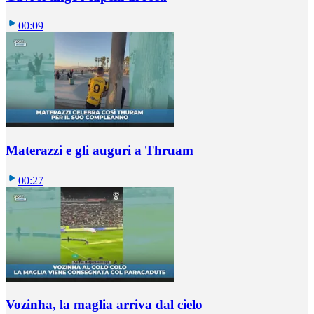
00:09
Materazzi e gli auguri a Thruam
00:27
Vozinha, la maglia arriva dal cielo