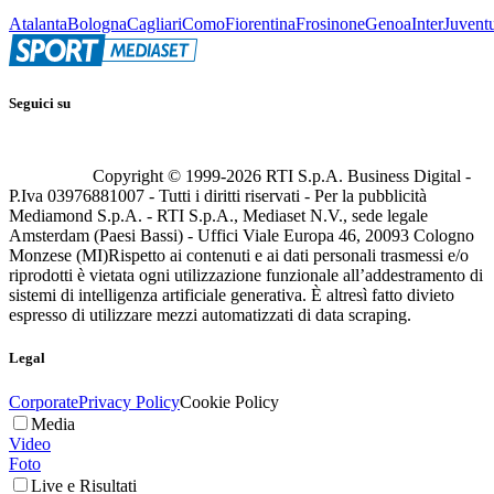
Atalanta
Bologna
Cagliari
Como
Fiorentina
Frosinone
Genoa
Inter
Juvent
Seguici su
Copyright © 1999-
2026
RTI S.p.A. Business Digital -
P.Iva 03976881007 - Tutti i diritti riservati - Per la pubblicità
Mediamond S.p.A. - RTI S.p.A., Mediaset N.V., sede legale
Amsterdam (Paesi Bassi) - Uffici Viale Europa 46, 20093 Cologno
Monzese (MI)
Rispetto ai contenuti e ai dati personali trasmessi e/o
riprodotti è vietata ogni utilizzazione funzionale all’addestramento di
sistemi di intelligenza artificiale generativa. È altresì fatto divieto
espresso di utilizzare mezzi automatizzati di data scraping.
Legal
Corporate
Privacy Policy
Cookie Policy
Media
Video
Foto
Live e Risultati