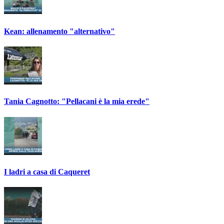
Kean: allenamento "alternativo"
Tania Cagnotto: "Pellacani è la mia erede"
I ladri a casa di Caqueret