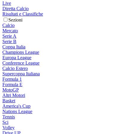
Live
Diretta Calcio
Risultati e Classifiche
Sezioni
Calcio
Mercato
Serie A
Serie B
Coppa Italia
Champions League
Europa League
Conference League
Calcio Estero
Supercoppa Italiana
Formula 1
Formula E
MotoGP
Altri Motori
Basket
America's Cup
Nations League
Tennis
Sci
Volley
Drive UP