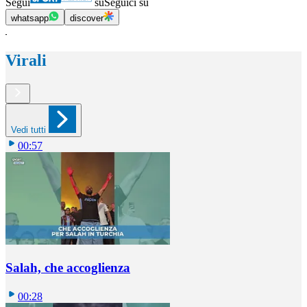
Segui
su
Seguici su
whatsapp
discover
Virali
Vedi tutti
00:57
Salah, che accoglienza
00:28