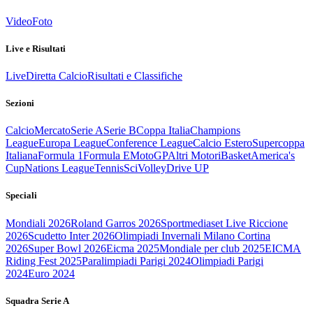
Video
Foto
Live e Risultati
Live
Diretta Calcio
Risultati e Classifiche
Sezioni
Calcio
Mercato
Serie A
Serie B
Coppa Italia
Champions
League
Europa League
Conference League
Calcio Estero
Supercoppa
Italiana
Formula 1
Formula E
MotoGP
Altri Motori
Basket
America's
Cup
Nations League
Tennis
Sci
Volley
Drive UP
Speciali
Mondiali 2026
Roland Garros 2026
Sportmediaset Live Riccione
2026
Scudetto Inter 2026
Olimpiadi Invernali Milano Cortina
2026
Super Bowl 2026
Eicma 2025
Mondiale per club 2025
EICMA
Riding Fest 2025
Paralimpiadi Parigi 2024
Olimpiadi Parigi
2024
Euro 2024
Squadra Serie A