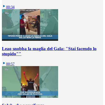
00:34
Leao snobba la maglia del Gala: "Stai facendo lo
stupido""
00:57