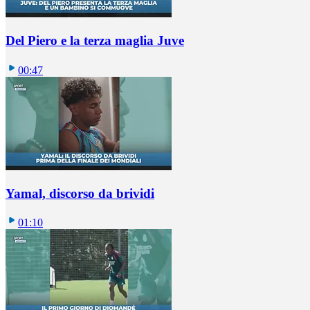
Del Piero e la terza maglia Juve
00:47
Yamal, discorso da brividi
01:10