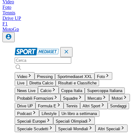
Video
Foto
Tennis
Drive UP
F1
MotoGp
Video
Pressing
Sportmediaset XXL
Foto
Live
Diretta Calcio
Risultati e Classifiche
News Live
Calcio
Coppa Italia
Supercoppa Italiana
Probabili Formazioni
Squadre
Mercato
Motori
Drive UP
Formula E
Tennis
Altri Sport
Sondaggi
Podcast
Lifestyle
Un libro a settimana
Speciali Europei
Speciali Olimpiadi
Speciale Scudetti
Speciali Mondiali
Altri Speciali