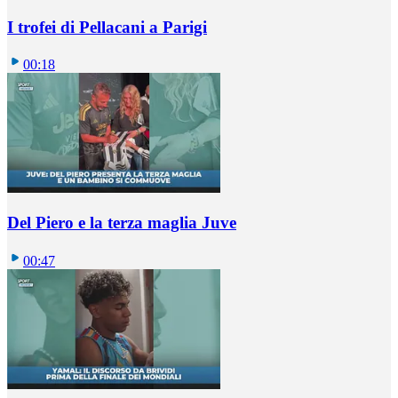
I trofei di Pellacani a Parigi
00:18
Del Piero e la terza maglia Juve
00:47