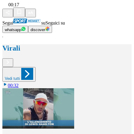
00:17
Segui
su
Seguici su
whatsapp
discover
Virali
Vedi tutti
00:32