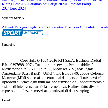
Riding Fest 2025
Paralimpiadi Parigi 2024
Olimpiadi Parigi
2024
Euro 2024
Squadra Serie A
Atalanta
Bologna
Cagliari
Como
Fiorentina
Frosinone
Genoa
Inter
Juvent
Seguici su
Copyright © 1999-
2026
RTI S.p.A. Business Digital -
P.Iva 03976881007 - Tutti i diritti riservati - Per la pubblicità
Mediamond S.p.A. - RTI S.p.A., Mediaset N.V., sede legale
Amsterdam (Paesi Bassi) - Uffici Viale Europa 46, 20093 Cologno
Monzese (MI)
Rispetto ai contenuti e ai dati personali trasmessi e/o
riprodotti è vietata ogni utilizzazione funzionale all’addestramento di
sistemi di intelligenza artificiale generativa. È altresì fatto divieto
espresso di utilizzare mezzi automatizzati di data scraping.
Legal