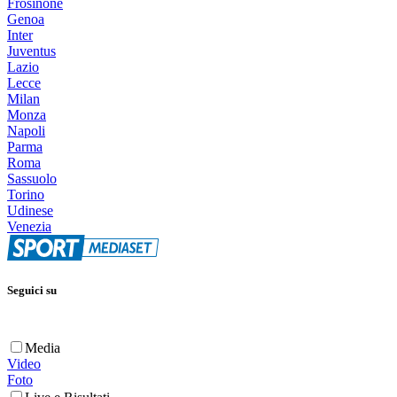
Frosinone
Genoa
Inter
Juventus
Lazio
Lecce
Milan
Monza
Napoli
Parma
Roma
Sassuolo
Torino
Udinese
Venezia
Seguici su
Media
Video
Foto