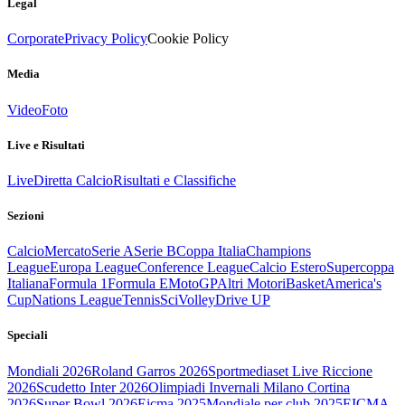
Legal
Corporate
Privacy Policy
Cookie Policy
Media
Video
Foto
Live e Risultati
Live
Diretta Calcio
Risultati e Classifiche
Sezioni
Calcio
Mercato
Serie A
Serie B
Coppa Italia
Champions
League
Europa League
Conference League
Calcio Estero
Supercoppa
Italiana
Formula 1
Formula E
MotoGP
Altri Motori
Basket
America's
Cup
Nations League
Tennis
Sci
Volley
Drive UP
Speciali
Mondiali 2026
Roland Garros 2026
Sportmediaset Live Riccione
2026
Scudetto Inter 2026
Olimpiadi Invernali Milano Cortina
2026
Super Bowl 2026
Eicma 2025
Mondiale per club 2025
EICMA