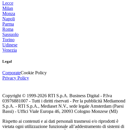
Lecce
Milan
Monza
Napoli
Parma
Roma
Sassuolo
Torino
Udinese
Venezia
Legal
Corporate
Cookie Policy
Privacy Policy
Copyright © 1999-
2026
RTI S.p.A. Business Digital - P.Iva
03976881007 - Tutti i diritti riservati - Per la pubblicità Mediamond
S.p.A. - RTI S.p.A., Mediaset N.V., sede legale Amsterdam (Paesi
Bassi) - Uffici Viale Europa 46, 20093 Cologno Monzese (MI)
Rispetto ai contenuti e ai dati personali trasmessi e/o riprodotti è
vietata ogni utilizzazione funzionale all’addestramento di sistemi di