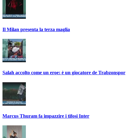
Il Milan presenta la terza maglia
Salah accolto come un eroe: è un giocatore de Trabzonspor
Marcus Thuram fa impazzire i tifosi Inter