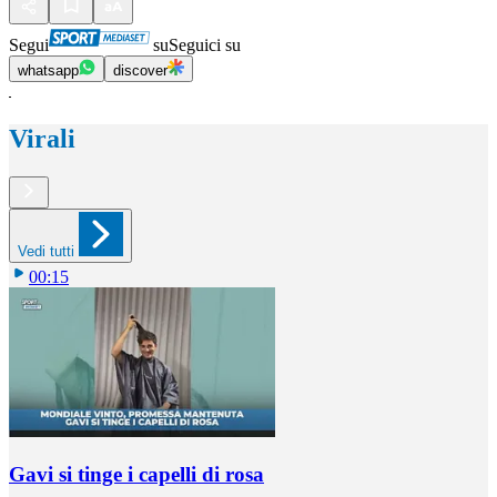
Segui
su
Seguici su
whatsapp
discover
Virali
Vedi tutti
00:15
Gavi si tinge i capelli di rosa