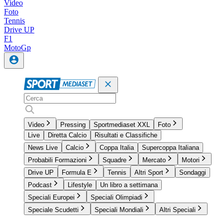
Video
Foto
Tennis
Drive UP
F1
MotoGp
Video
Pressing
Sportmediaset XXL
Foto
Live
Diretta Calcio
Risultati e Classifiche
News Live
Calcio
Coppa Italia
Supercoppa Italiana
Probabili Formazioni
Squadre
Mercato
Motori
Drive UP
Formula E
Tennis
Altri Sport
Sondaggi
Podcast
Lifestyle
Un libro a settimana
Speciali Europei
Speciali Olimpiadi
Speciale Scudetti
Speciali Mondiali
Altri Speciali