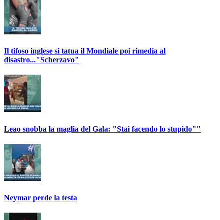
Il tifoso inglese si tatua il Mondiale poi rimedia al
disastro..."Scherzavo"
Leao snobba la maglia del Gala: "Stai facendo lo stupido""
Neymar perde la testa