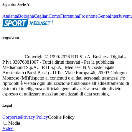
Squadra Serie A
Atalanta
Bologna
Cagliari
Como
Fiorentina
Frosinone
Genoa
Inter
Juvent
Seguici su
Copyright © 1999-
2026
RTI S.p.A. Business Digital -
P.Iva 03976881007 - Tutti i diritti riservati - Per la pubblicità
Mediamond S.p.A. - RTI S.p.A., Mediaset N.V., sede legale
Amsterdam (Paesi Bassi) - Uffici Viale Europa 46, 20093 Cologno
Monzese (MI)
Rispetto ai contenuti e ai dati personali trasmessi e/o
riprodotti è vietata ogni utilizzazione funzionale all’addestramento di
sistemi di intelligenza artificiale generativa. È altresì fatto divieto
espresso di utilizzare mezzi automatizzati di data scraping.
Legal
Corporate
Privacy Policy
Cookie Policy
Media
Video