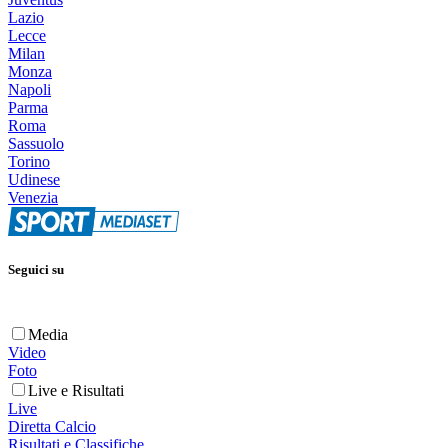
Lazio
Lecce
Milan
Monza
Napoli
Parma
Roma
Sassuolo
Torino
Udinese
Venezia
Seguici su
Media
Video
Foto
Live e Risultati
Live
Diretta Calcio
Risultati e Classifiche