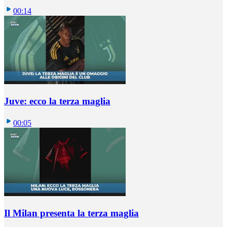
00:14
Juve: ecco la terza maglia
00:05
Il Milan presenta la terza maglia