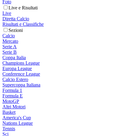
Foto
Live e Risultati
Live
Diretta Calcio
Risultati e Classifiche
Sezioni
Calcio
Mercato
Serie A
Serie B
Coppa Italia
Champions League
Europa League
Conference League
Calcio Estero
Supercoppa Italiana
Formula 1
Formula E
MotoGP
Altri Motori
Basket
America's Cup
Nations League
Tennis
Sci