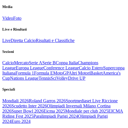
Media
Video
Foto
Live e Risultati
Live
Diretta Calcio
Risultati e Classifiche
Sezioni
Calcio
Mercato
Serie A
Serie B
Coppa Italia
Champions
League
Europa League
Conference League
Calcio Estero
Supercoppa
Italiana
Formula 1
Formula E
MotoGP
Altri Motori
Basket
America's
Cup
Nations League
Tennis
Sci
Volley
Drive UP
Speciali
Mondiali 2026
Roland Garros 2026
Sportmediaset Live Riccione
2026
Scudetto Inter 2026
Olimpiadi Invernali Milano Cortina
2026
Super Bowl 2026
Eicma 2025
Mondiale per club 2025
EICMA
Riding Fest 2025
Paralimpiadi Parigi 2024
Olimpiadi Parigi
2024
Euro 2024