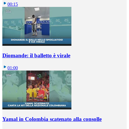
00:15
Diomande: il balletto è virale
01:00
Yamal in Colombia scatenato alla consolle