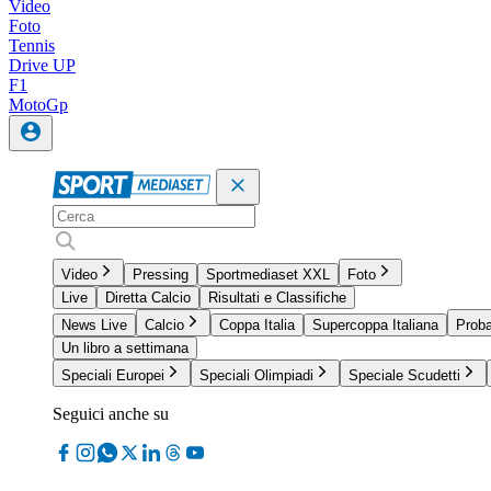
Video
Foto
Tennis
Drive UP
F1
MotoGp
Video
Pressing
Sportmediaset XXL
Foto
Live
Diretta Calcio
Risultati e Classifiche
News Live
Calcio
Coppa Italia
Supercoppa Italiana
Proba
Un libro a settimana
Speciali Europei
Speciali Olimpiadi
Speciale Scudetti
Seguici anche su