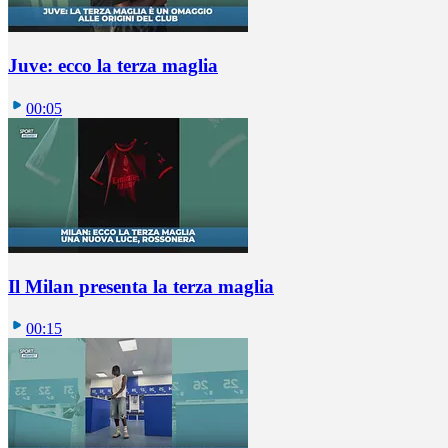
Juve: ecco la terza maglia
00:05
Il Milan presenta la terza maglia
00:15