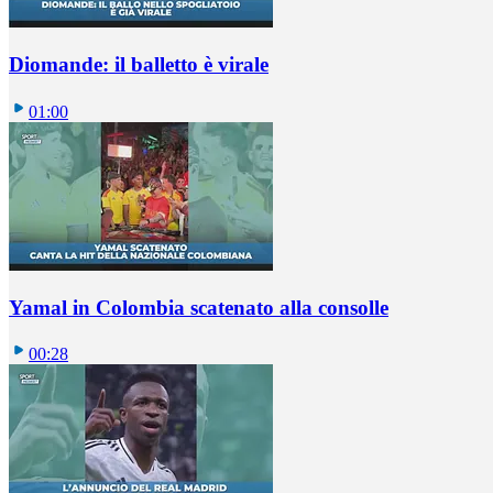
Diomande: il balletto è virale
01:00
Yamal in Colombia scatenato alla consolle
00:28