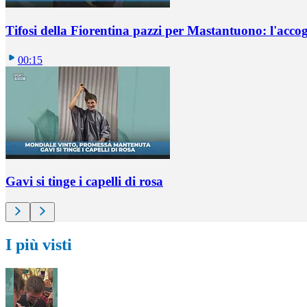
Tifosi della Fiorentina pazzi per Mastantuono: l'accog
00:15
Gavi si tinge i capelli di rosa
I più visti