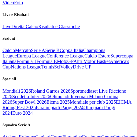
Video
Foto
Live e Risultati
Live
Diretta Calcio
Risultati e Classifiche
Sezioni
Calcio
Mercato
Serie A
Serie B
Coppa Italia
Champions
League
Europa League
Conference League
Calcio Estero
Supercoppa
Italiana
Formula 1
Formula E
MotoGP
Altri Motori
Basket
America's
Cup
Nations League
Tennis
Sci
Volley
Drive UP
Speciali
Mondiali 2026
Roland Garros 2026
Sportmediaset Live Riccione
2026
Scudetto Inter 2026
Olimpiadi Invernali Milano Cortina
2026
Super Bowl 2026
Eicma 2025
Mondiale per club 2025
EICMA
Riding Fest 2025
Paralimpiadi Parigi 2024
Olimpiadi Parigi
2024
Euro 2024
Squadra Serie A
Atalanta
Bologna
Cagliari
Como
Fiorentina
Frosinone
Genoa
Inter
Juvent