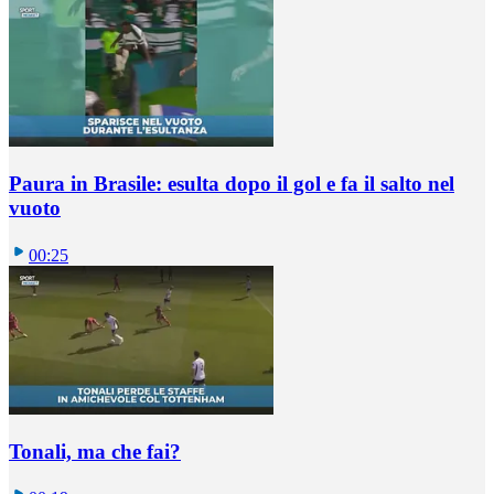
Paura in Brasile: esulta dopo il gol e fa il salto nel
vuoto
00:25
Tonali, ma che fai?