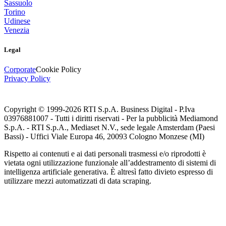
Sassuolo
Torino
Udinese
Venezia
Legal
Corporate
Cookie Policy
Privacy Policy
Copyright © 1999-
2026
RTI S.p.A. Business Digital - P.Iva
03976881007 - Tutti i diritti riservati - Per la pubblicità Mediamond
S.p.A. - RTI S.p.A., Mediaset N.V., sede legale Amsterdam (Paesi
Bassi) - Uffici Viale Europa 46, 20093 Cologno Monzese (MI)
Rispetto ai contenuti e ai dati personali trasmessi e/o riprodotti è
vietata ogni utilizzazione funzionale all’addestramento di sistemi di
intelligenza artificiale generativa. È altresì fatto divieto espresso di
utilizzare mezzi automatizzati di data scraping.