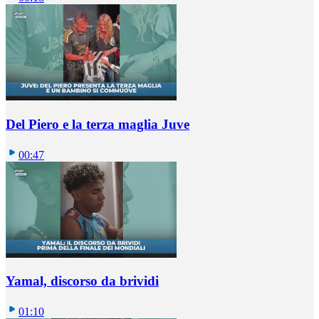
Del Piero e la terza maglia Juve
00:47
Yamal, discorso da brividi
01:10