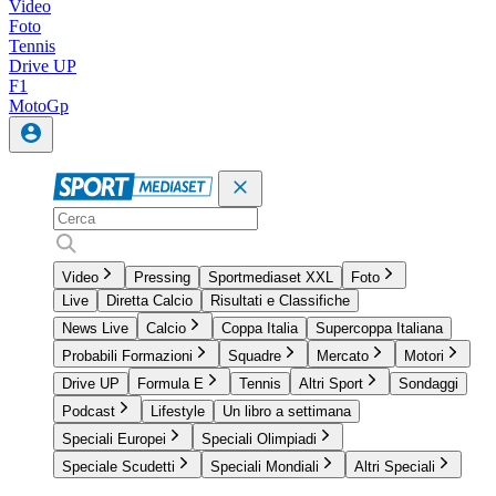
Video
Foto
Tennis
Drive UP
F1
MotoGp
Video
Pressing
Sportmediaset XXL
Foto
Live
Diretta Calcio
Risultati e Classifiche
News Live
Calcio
Coppa Italia
Supercoppa Italiana
Probabili Formazioni
Squadre
Mercato
Motori
Drive UP
Formula E
Tennis
Altri Sport
Sondaggi
Podcast
Lifestyle
Un libro a settimana
Speciali Europei
Speciali Olimpiadi
Speciale Scudetti
Speciali Mondiali
Altri Speciali