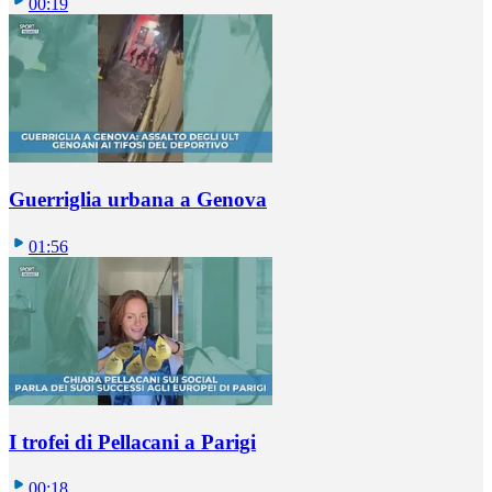
00:19
Guerriglia urbana a Genova
01:56
I trofei di Pellacani a Parigi
00:18