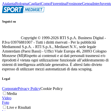
Atalanta
Bologna
Cagliari
Como
Fiorentina
Frosinone
Genoa
Inter
Juvent
Seguici su
Copyright © 1999-
2026
RTI S.p.A. Business Digital -
P.Iva 03976881007 - Tutti i diritti riservati - Per la pubblicità
Mediamond S.p.A. - RTI S.p.A., Mediaset N.V., sede legale
Amsterdam (Paesi Bassi) - Uffici Viale Europa 46, 20093 Cologno
Monzese (MI)
Rispetto ai contenuti e ai dati personali trasmessi e/o
riprodotti è vietata ogni utilizzazione funzionale all’addestramento di
sistemi di intelligenza artificiale generativa. È altresì fatto divieto
espresso di utilizzare mezzi automatizzati di data scraping.
Legal
Corporate
Privacy Policy
Cookie Policy
Media
Video
Foto
Live e Risultati