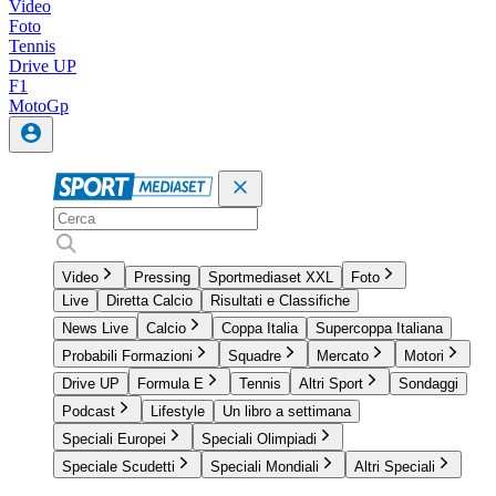
Video
Foto
Tennis
Drive UP
F1
MotoGp
Video
Pressing
Sportmediaset XXL
Foto
Live
Diretta Calcio
Risultati e Classifiche
News Live
Calcio
Coppa Italia
Supercoppa Italiana
Probabili Formazioni
Squadre
Mercato
Motori
Drive UP
Formula E
Tennis
Altri Sport
Sondaggi
Podcast
Lifestyle
Un libro a settimana
Speciali Europei
Speciali Olimpiadi
Speciale Scudetti
Speciali Mondiali
Altri Speciali