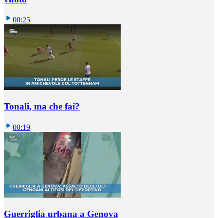
00:25
Tonali, ma che fai?
00:19
Guerriglia urbana a Genova