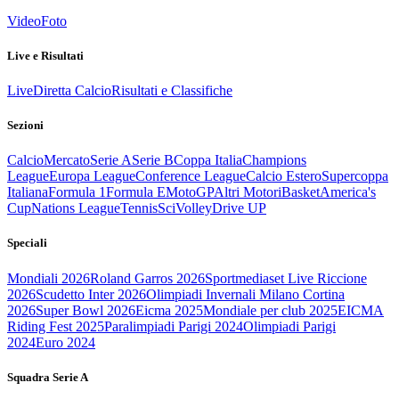
Video
Foto
Live e Risultati
Live
Diretta Calcio
Risultati e Classifiche
Sezioni
Calcio
Mercato
Serie A
Serie B
Coppa Italia
Champions
League
Europa League
Conference League
Calcio Estero
Supercoppa
Italiana
Formula 1
Formula E
MotoGP
Altri Motori
Basket
America's
Cup
Nations League
Tennis
Sci
Volley
Drive UP
Speciali
Mondiali 2026
Roland Garros 2026
Sportmediaset Live Riccione
2026
Scudetto Inter 2026
Olimpiadi Invernali Milano Cortina
2026
Super Bowl 2026
Eicma 2025
Mondiale per club 2025
EICMA
Riding Fest 2025
Paralimpiadi Parigi 2024
Olimpiadi Parigi
2024
Euro 2024
Squadra Serie A