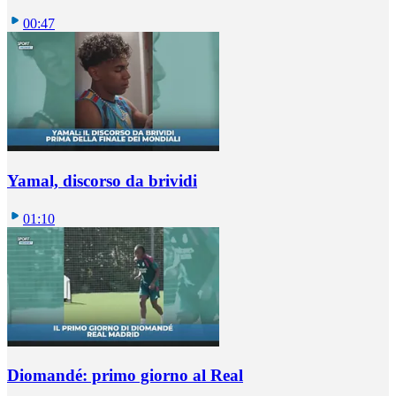
00:47
Yamal, discorso da brividi
01:10
Diomandé: primo giorno al Real