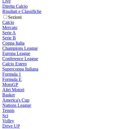
Live
Diretta Calcio
Risultati e Classifiche
Sezioni
Calcio
Mercato
Serie A
Serie B
Coppa Italia
Champions League
Europa League
Conference League
Calcio Estero
Supercoppa Italiana
Formula 1
Formula E
MotoGP
Altri Motori
Basket
America's Cup
Nations League
Tennis
Sci
Volley
Drive UP