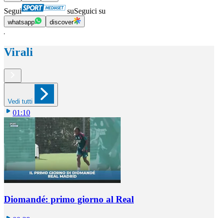
Segui
su
Seguici su
whatsapp
discover
Virali
Vedi tutti
01:10
Diomandé: primo giorno al Real