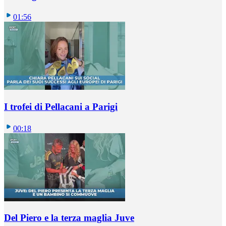
01:56
I trofei di Pellacani a Parigi
00:18
Del Piero e la terza maglia Juve