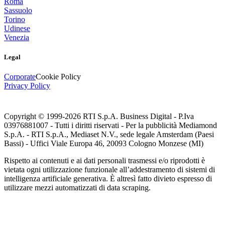
Roma
Sassuolo
Torino
Udinese
Venezia
Legal
Corporate
Cookie Policy
Privacy Policy
Copyright © 1999-
2026
RTI S.p.A. Business Digital - P.Iva
03976881007 - Tutti i diritti riservati - Per la pubblicità Mediamond
S.p.A. - RTI S.p.A., Mediaset N.V., sede legale Amsterdam (Paesi
Bassi) - Uffici Viale Europa 46, 20093 Cologno Monzese (MI)
Rispetto ai contenuti e ai dati personali trasmessi e/o riprodotti è
vietata ogni utilizzazione funzionale all’addestramento di sistemi di
intelligenza artificiale generativa. È altresì fatto divieto espresso di
utilizzare mezzi automatizzati di data scraping.