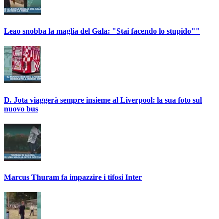
Leao snobba la maglia del Gala: "Stai facendo lo stupido""
D. Jota viaggerà sempre insieme al Liverpool: la sua foto sul
nuovo bus
Marcus Thuram fa impazzire i tifosi Inter