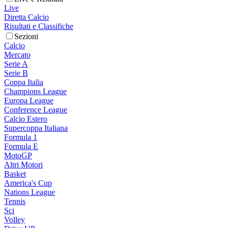
Live
Diretta Calcio
Risultati e Classifiche
Sezioni
Calcio
Mercato
Serie A
Serie B
Coppa Italia
Champions League
Europa League
Conference League
Calcio Estero
Supercoppa Italiana
Formula 1
Formula E
MotoGP
Altri Motori
Basket
America's Cup
Nations League
Tennis
Sci
Volley