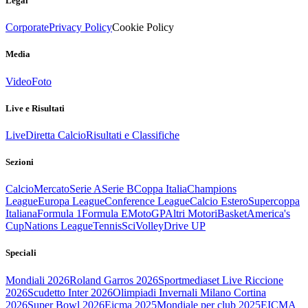
Legal
Corporate
Privacy Policy
Cookie Policy
Media
Video
Foto
Live e Risultati
Live
Diretta Calcio
Risultati e Classifiche
Sezioni
Calcio
Mercato
Serie A
Serie B
Coppa Italia
Champions
League
Europa League
Conference League
Calcio Estero
Supercoppa
Italiana
Formula 1
Formula E
MotoGP
Altri Motori
Basket
America's
Cup
Nations League
Tennis
Sci
Volley
Drive UP
Speciali
Mondiali 2026
Roland Garros 2026
Sportmediaset Live Riccione
2026
Scudetto Inter 2026
Olimpiadi Invernali Milano Cortina
2026
Super Bowl 2026
Eicma 2025
Mondiale per club 2025
EICMA