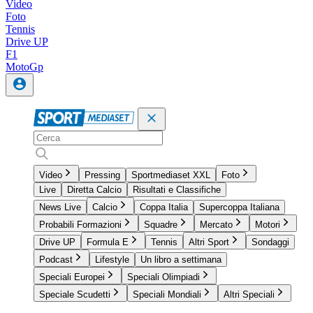
Video
Foto
Tennis
Drive UP
F1
MotoGp
Video
Pressing
Sportmediaset XXL
Foto
Live
Diretta Calcio
Risultati e Classifiche
News Live
Calcio
Coppa Italia
Supercoppa Italiana
Probabili Formazioni
Squadre
Mercato
Motori
Drive UP
Formula E
Tennis
Altri Sport
Sondaggi
Podcast
Lifestyle
Un libro a settimana
Speciali Europei
Speciali Olimpiadi
Speciale Scudetti
Speciali Mondiali
Altri Speciali