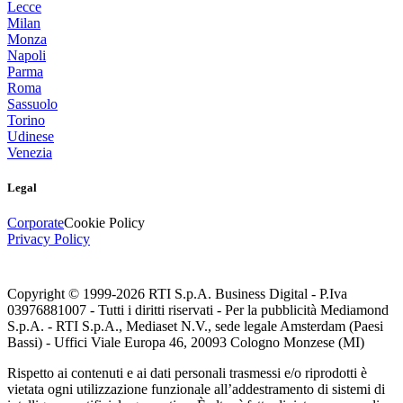
Lecce
Milan
Monza
Napoli
Parma
Roma
Sassuolo
Torino
Udinese
Venezia
Legal
Corporate
Cookie Policy
Privacy Policy
Copyright © 1999-
2026
RTI S.p.A. Business Digital - P.Iva
03976881007 - Tutti i diritti riservati - Per la pubblicità Mediamond
S.p.A. - RTI S.p.A., Mediaset N.V., sede legale Amsterdam (Paesi
Bassi) - Uffici Viale Europa 46, 20093 Cologno Monzese (MI)
Rispetto ai contenuti e ai dati personali trasmessi e/o riprodotti è
vietata ogni utilizzazione funzionale all’addestramento di sistemi di