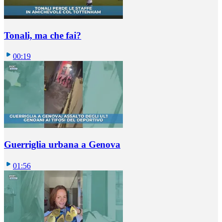
Tonali, ma che fai?
00:19
Guerriglia urbana a Genova
01:56