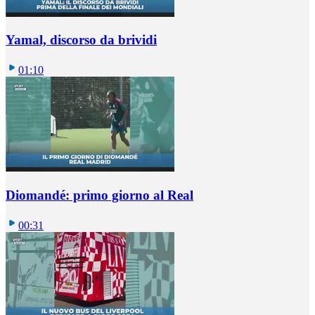
Yamal, discorso da brividi
01:10
Diomandé: primo giorno al Real
00:31