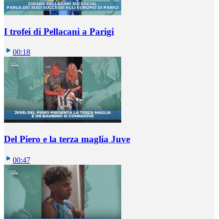
I trofei di Pellacani a Parigi
00:18
Del Piero e la terza maglia Juve
00:47