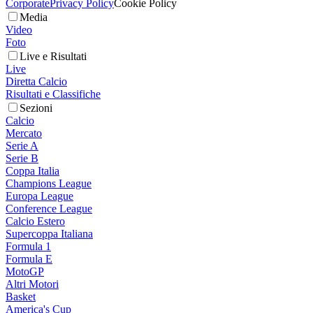
Corporate
Privacy Policy
Cookie Policy
Media
Video
Foto
Live e Risultati
Live
Diretta Calcio
Risultati e Classifiche
Sezioni
Calcio
Mercato
Serie A
Serie B
Coppa Italia
Champions League
Europa League
Conference League
Calcio Estero
Supercoppa Italiana
Formula 1
Formula E
MotoGP
Altri Motori
Basket
America's Cup