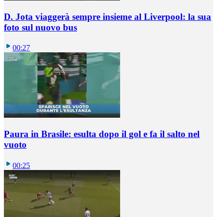
D. Jota viaggerà sempre insieme al Liverpool: la sua
foto sul nuovo bus
00:27
Paura in Brasile: esulta dopo il gol e fa il salto nel
vuoto
00:25