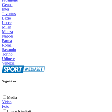
Frosinone
Genoa
Inter
Juventus
Lazio
Lecce
Milan
Monza
Napoli
Parma
Roma
Sassuolo
Torino
Udinese
Venezia
Seguici su
Media
Video
Foto
Live e Risultati