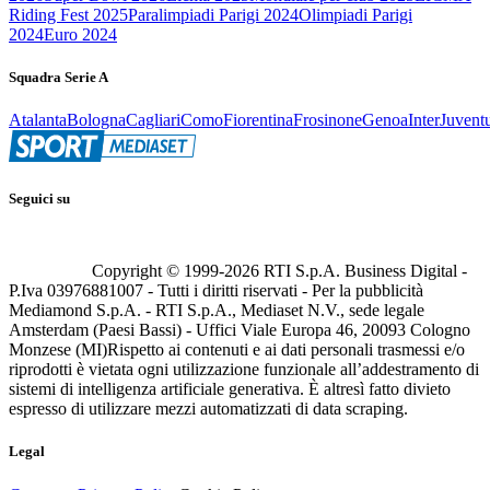
Riding Fest 2025
Paralimpiadi Parigi 2024
Olimpiadi Parigi
2024
Euro 2024
Squadra Serie A
Atalanta
Bologna
Cagliari
Como
Fiorentina
Frosinone
Genoa
Inter
Juvent
Seguici su
Copyright © 1999-
2026
RTI S.p.A. Business Digital -
P.Iva 03976881007 - Tutti i diritti riservati - Per la pubblicità
Mediamond S.p.A. - RTI S.p.A., Mediaset N.V., sede legale
Amsterdam (Paesi Bassi) - Uffici Viale Europa 46, 20093 Cologno
Monzese (MI)
Rispetto ai contenuti e ai dati personali trasmessi e/o
riprodotti è vietata ogni utilizzazione funzionale all’addestramento di
sistemi di intelligenza artificiale generativa. È altresì fatto divieto
espresso di utilizzare mezzi automatizzati di data scraping.
Legal