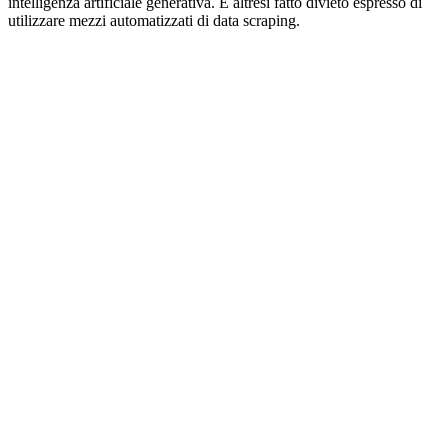
intelligenza artificiale generativa. È altresì fatto divieto espresso di
utilizzare mezzi automatizzati di data scraping.