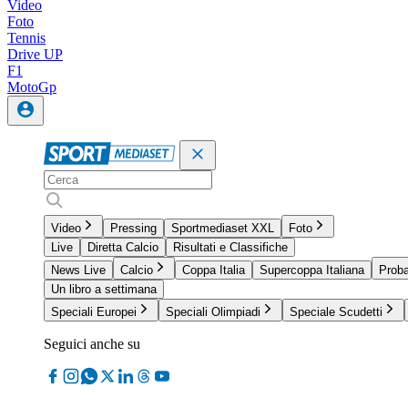
Video
Foto
Tennis
Drive UP
F1
MotoGp
Video
Pressing
Sportmediaset XXL
Foto
Live
Diretta Calcio
Risultati e Classifiche
News Live
Calcio
Coppa Italia
Supercoppa Italiana
Proba
Un libro a settimana
Speciali Europei
Speciali Olimpiadi
Speciale Scudetti
Seguici anche su