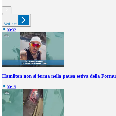
Vedi tutti
00:32
Hamilton non si ferma nella pausa estiva della Formul
00:19