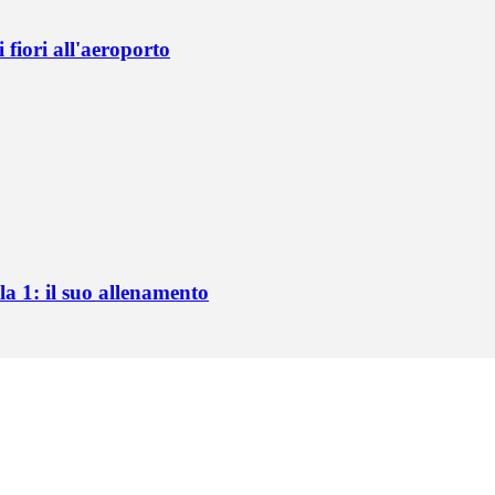
fiori all'aeroporto
a 1: il suo allenamento