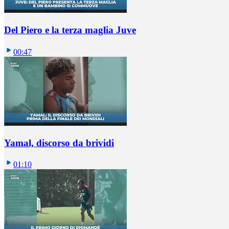
Del Piero e la terza maglia Juve
00:47
Yamal, discorso da brividi
01:10