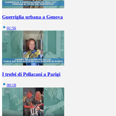
Guerriglia urbana a Genova
01:56
I trofei di Pellacani a Parigi
00:18