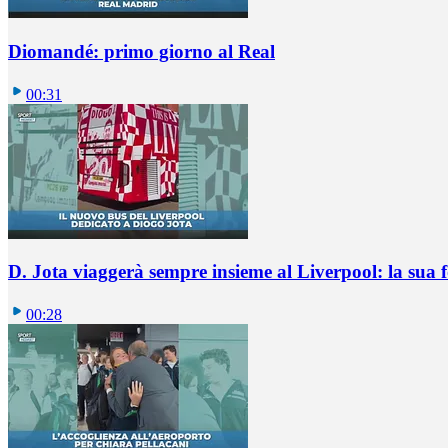
Diomandé: primo giorno al Real
00:31
D. Jota viaggerà sempre insieme al Liverpool: la sua 
00:28