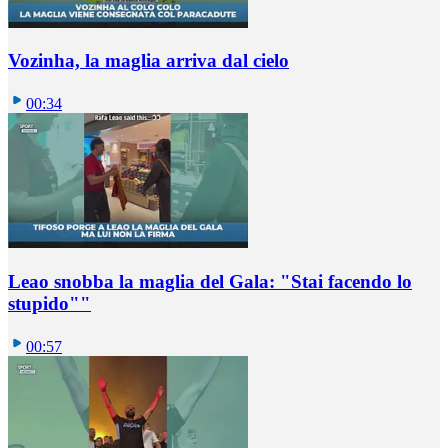
Vozinha, la maglia arriva dal cielo
00:34
Leao snobba la maglia del Gala: "Stai facendo lo
stupido""
00:57