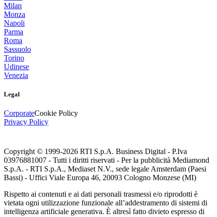
Milan
Monza
Napoli
Parma
Roma
Sassuolo
Torino
Udinese
Venezia
Legal
Corporate
Cookie Policy
Privacy Policy
Copyright © 1999-
2026
RTI S.p.A. Business Digital - P.Iva
03976881007 - Tutti i diritti riservati - Per la pubblicità Mediamond
S.p.A. - RTI S.p.A., Mediaset N.V., sede legale Amsterdam (Paesi
Bassi) - Uffici Viale Europa 46, 20093 Cologno Monzese (MI)
Rispetto ai contenuti e ai dati personali trasmessi e/o riprodotti è
vietata ogni utilizzazione funzionale all’addestramento di sistemi di
intelligenza artificiale generativa. È altresì fatto divieto espresso di