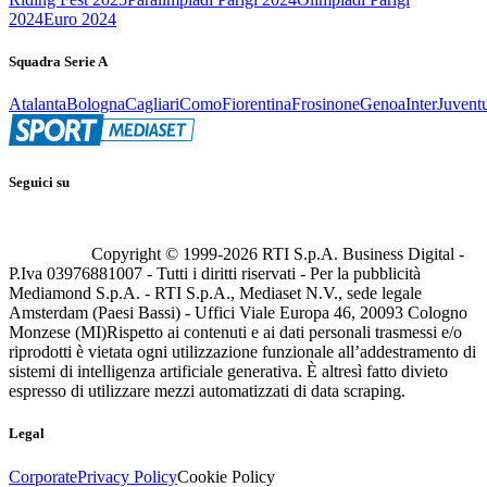
2024
Euro 2024
Squadra Serie A
Atalanta
Bologna
Cagliari
Como
Fiorentina
Frosinone
Genoa
Inter
Juvent
Seguici su
Copyright © 1999-
2026
RTI S.p.A. Business Digital -
P.Iva 03976881007 - Tutti i diritti riservati - Per la pubblicità
Mediamond S.p.A. - RTI S.p.A., Mediaset N.V., sede legale
Amsterdam (Paesi Bassi) - Uffici Viale Europa 46, 20093 Cologno
Monzese (MI)
Rispetto ai contenuti e ai dati personali trasmessi e/o
riprodotti è vietata ogni utilizzazione funzionale all’addestramento di
sistemi di intelligenza artificiale generativa. È altresì fatto divieto
espresso di utilizzare mezzi automatizzati di data scraping.
Legal
Corporate
Privacy Policy
Cookie Policy