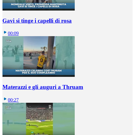
Gavi si tinge i capelli di rosa
00:09
Materazzi e gli auguri a Thruam
00:27