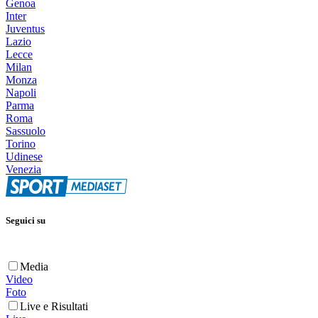
Genoa
Inter
Juventus
Lazio
Lecce
Milan
Monza
Napoli
Parma
Roma
Sassuolo
Torino
Udinese
Venezia
Seguici su
Media
Video
Foto
Live e Risultati