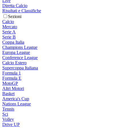
Live
Diretta Calcio
Risultati e Classifiche
Sezioni
Calcio
Mercato
Serie A
Serie B
Coppa Italia
Champions League
Europa League
Conference League
Calcio Estero
Supercoppa Italiana
Formula 1
Formula E
MotoGP
Altri Motori
Basket
America's Cup
Nations League
Tennis
Sci
Volley
Drive UP