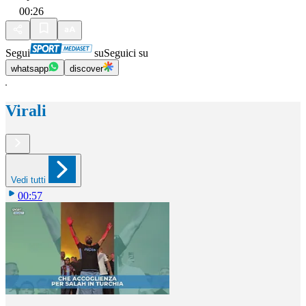
00:26
Segui
su
Seguici su
whatsapp
discover
Virali
Vedi tutti
00:57