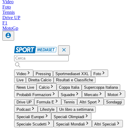
Video
Foto
Tennis
Drive UP
F1
MotoGp
Video
Pressing
Sportmediaset XXL
Foto
Live
Diretta Calcio
Risultati e Classifiche
News Live
Calcio
Coppa Italia
Supercoppa Italiana
Probabili Formazioni
Squadre
Mercato
Motori
Drive UP
Formula E
Tennis
Altri Sport
Sondaggi
Podcast
Lifestyle
Un libro a settimana
Speciali Europei
Speciali Olimpiadi
Speciale Scudetti
Speciali Mondiali
Altri Speciali