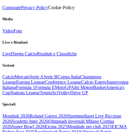
Corporate
Privacy Policy
Cookie Policy
Media
Video
Foto
Live e Risultati
Live
Diretta Calcio
Risultati e Classifiche
Sezioni
Calcio
Mercato
Serie A
Serie B
Coppa Italia
Champions
League
Europa League
Conference League
Calcio Estero
Supercoppa
Italiana
Formula 1
Formula E
MotoGP
Altri Motori
Basket
America's
Cup
Nations League
Tennis
Sci
Volley
Drive UP
Speciali
Mondiali 2026
Roland Garros 2026
Sportmediaset Live Riccione
2026
Scudetto Inter 2026
Olimpiadi Invernali Milano Cortina
2026
Super Bowl 2026
Eicma 2025
Mondiale per club 2025
EICMA
Riding Fest 2025
Paralimpiadi Parigi 2024
Olimpiadi Parigi