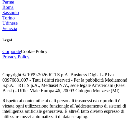
Parma
Roma
Sassuolo
Torino
Udinese
Venezia
Legal
Corporate
Cookie Policy
Privacy Policy
Copyright © 1999-
2026
RTI S.p.A. Business Digital - P.Iva
03976881007 - Tutti i diritti riservati - Per la pubblicità Mediamond
S.p.A. - RTI S.p.A., Mediaset N.V., sede legale Amsterdam (Paesi
Bassi) - Uffici Viale Europa 46, 20093 Cologno Monzese (MI)
Rispetto ai contenuti e ai dati personali trasmessi e/o riprodotti è
vietata ogni utilizzazione funzionale all’addestramento di sistemi di
intelligenza artificiale generativa. È altresì fatto divieto espresso di
utilizzare mezzi automatizzati di data scraping.