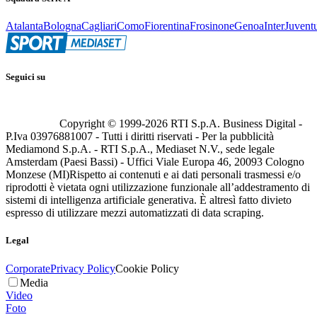
Atalanta
Bologna
Cagliari
Como
Fiorentina
Frosinone
Genoa
Inter
Juvent
Seguici su
Copyright © 1999-
2026
RTI S.p.A. Business Digital -
P.Iva 03976881007 - Tutti i diritti riservati - Per la pubblicità
Mediamond S.p.A. - RTI S.p.A., Mediaset N.V., sede legale
Amsterdam (Paesi Bassi) - Uffici Viale Europa 46, 20093 Cologno
Monzese (MI)
Rispetto ai contenuti e ai dati personali trasmessi e/o
riprodotti è vietata ogni utilizzazione funzionale all’addestramento di
sistemi di intelligenza artificiale generativa. È altresì fatto divieto
espresso di utilizzare mezzi automatizzati di data scraping.
Legal
Corporate
Privacy Policy
Cookie Policy
Media
Video
Foto