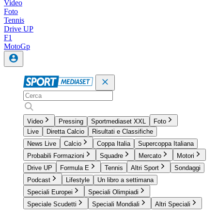
Video
Foto
Tennis
Drive UP
F1
MotoGp
Video
Pressing
Sportmediaset XXL
Foto
Live
Diretta Calcio
Risultati e Classifiche
News Live
Calcio
Coppa Italia
Supercoppa Italiana
Probabili Formazioni
Squadre
Mercato
Motori
Drive UP
Formula E
Tennis
Altri Sport
Sondaggi
Podcast
Lifestyle
Un libro a settimana
Speciali Europei
Speciali Olimpiadi
Speciale Scudetti
Speciali Mondiali
Altri Speciali