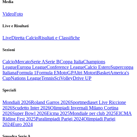
Media
Video
Foto
Live e Risultati
Live
Diretta Calcio
Risultati e Classifiche
Sezioni
Calcio
Mercato
Serie A
Serie B
Coppa Italia
Champions
League
Europa League
Conference League
Calcio Estero
Supercoppa
Italiana
Formula 1
Formula E
MotoGP
Altri Motori
Basket
America's
Cup
Nations League
Tennis
Sci
Volley
Drive UP
Speciali
Mondiali 2026
Roland Garros 2026
Sportmediaset Live Riccione
2026
Scudetto Inter 2026
Olimpiadi Invernali Milano Cortina
2026
Super Bowl 2026
Eicma 2025
Mondiale per club 2025
EICMA
Riding Fest 2025
Paralimpiadi Parigi 2024
Olimpiadi Parigi
2024
Euro 2024
Squadra Serie A