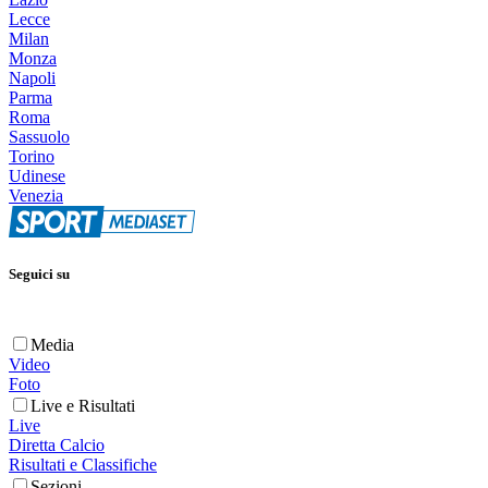
Lecce
Milan
Monza
Napoli
Parma
Roma
Sassuolo
Torino
Udinese
Venezia
Seguici su
Media
Video
Foto
Live e Risultati
Live
Diretta Calcio
Risultati e Classifiche
Sezioni