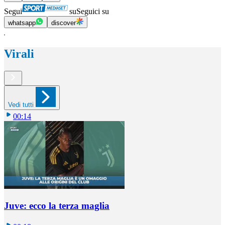
Segui
su
Seguici su
whatsapp
discover
Virali
Vedi tutti
00:14
Juve: ecco la terza maglia