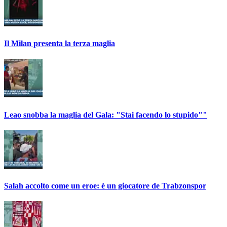
Il Milan presenta la terza maglia
Leao snobba la maglia del Gala: "Stai facendo lo stupido""
Salah accolto come un eroe: è un giocatore de Trabzonspor