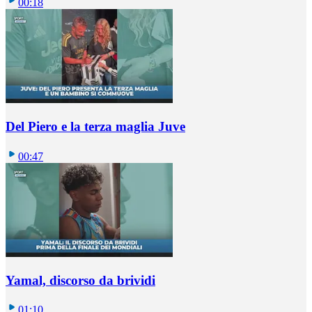
00:18
Del Piero e la terza maglia Juve
00:47
Yamal, discorso da brividi
01:10