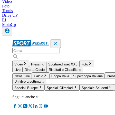
Video
Foto
Tennis
Drive UP
F1
MotoGp
Video
Pressing
Sportmediaset XXL
Foto
Live
Diretta Calcio
Risultati e Classifiche
News Live
Calcio
Coppa Italia
Supercoppa Italiana
Proba
Un libro a settimana
Speciali Europei
Speciali Olimpiadi
Speciale Scudetti
Seguici anche su