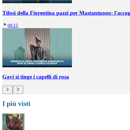
Tifosi della Fiorentina pazzi per Mastantuono: l'accog
00:15
Gavi si tinge i capelli di rosa
I più visti