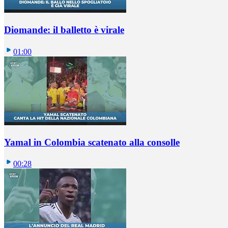
Diomande: il balletto è virale
01:00
Yamal in Colombia scatenato alla consolle
00:28