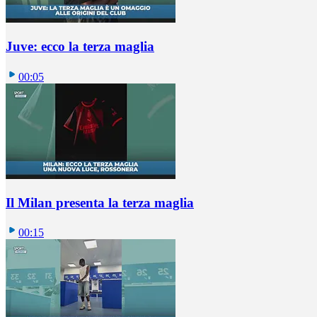
Juve: ecco la terza maglia
00:05
Il Milan presenta la terza maglia
00:15