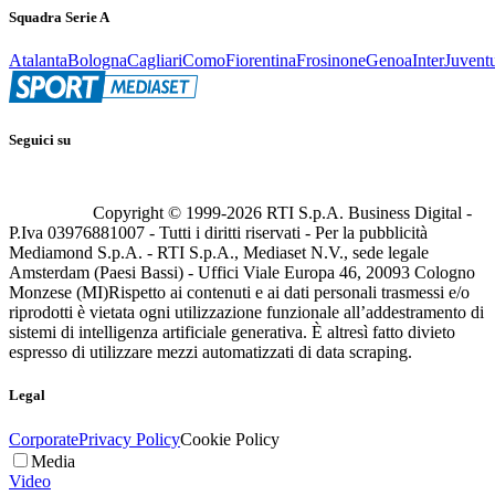
Squadra Serie A
Atalanta
Bologna
Cagliari
Como
Fiorentina
Frosinone
Genoa
Inter
Juvent
Seguici su
Copyright © 1999-
2026
RTI S.p.A. Business Digital -
P.Iva 03976881007 - Tutti i diritti riservati - Per la pubblicità
Mediamond S.p.A. - RTI S.p.A., Mediaset N.V., sede legale
Amsterdam (Paesi Bassi) - Uffici Viale Europa 46, 20093 Cologno
Monzese (MI)
Rispetto ai contenuti e ai dati personali trasmessi e/o
riprodotti è vietata ogni utilizzazione funzionale all’addestramento di
sistemi di intelligenza artificiale generativa. È altresì fatto divieto
espresso di utilizzare mezzi automatizzati di data scraping.
Legal
Corporate
Privacy Policy
Cookie Policy
Media
Video