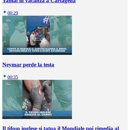
Yamal in vacanza a Cartagena
00:29
Neymar perde la testa
00:35
Il tifoso inglese si tatua il Mondiale poi rimedia al