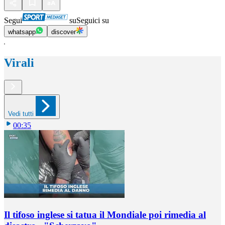
Segui
su
Seguici su
whatsapp
discover
Virali
Vedi tutti
00:35
Il tifoso inglese si tatua il Mondiale poi rimedia al