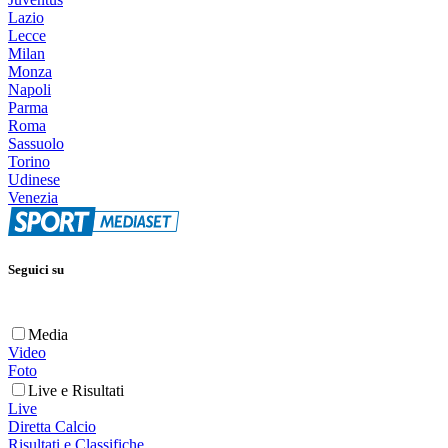
Lazio
Lecce
Milan
Monza
Napoli
Parma
Roma
Sassuolo
Torino
Udinese
Venezia
Seguici su
Media
Video
Foto
Live e Risultati
Live
Diretta Calcio
Risultati e Classifiche