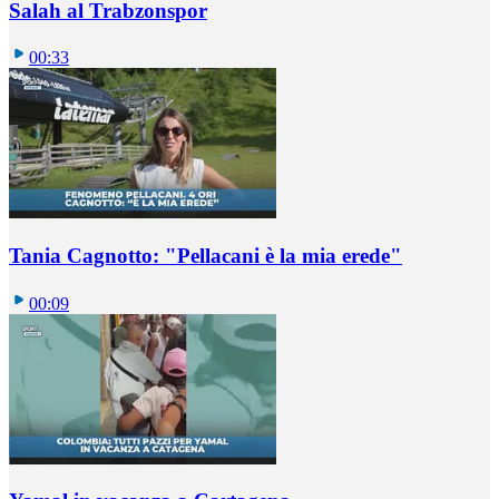
Salah al Trabzonspor
00:33
Tania Cagnotto: "Pellacani è la mia erede"
00:09