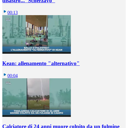
disastro..."Scherzavo"
00:13
Kean: allenamento "alternativo"
00:04
Calciatore di 24 anni muore colpito da un fulmine