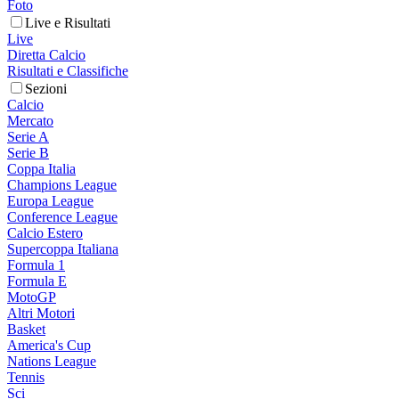
Foto
Live e Risultati
Live
Diretta Calcio
Risultati e Classifiche
Sezioni
Calcio
Mercato
Serie A
Serie B
Coppa Italia
Champions League
Europa League
Conference League
Calcio Estero
Supercoppa Italiana
Formula 1
Formula E
MotoGP
Altri Motori
Basket
America's Cup
Nations League
Tennis
Sci