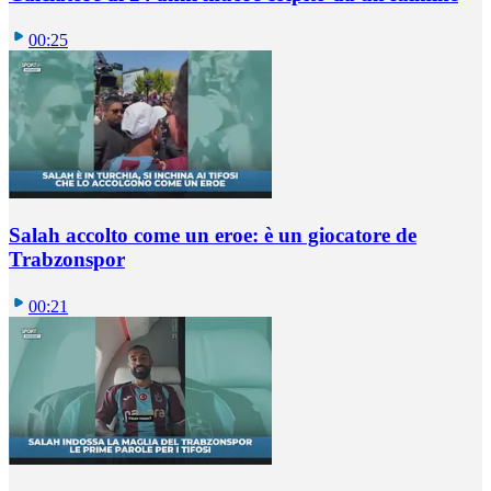
00:25
Salah accolto come un eroe: è un giocatore de
Trabzonspor
00:21