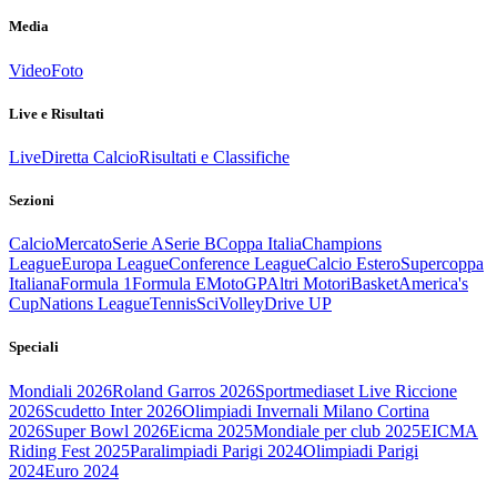
Media
Video
Foto
Live e Risultati
Live
Diretta Calcio
Risultati e Classifiche
Sezioni
Calcio
Mercato
Serie A
Serie B
Coppa Italia
Champions
League
Europa League
Conference League
Calcio Estero
Supercoppa
Italiana
Formula 1
Formula E
MotoGP
Altri Motori
Basket
America's
Cup
Nations League
Tennis
Sci
Volley
Drive UP
Speciali
Mondiali 2026
Roland Garros 2026
Sportmediaset Live Riccione
2026
Scudetto Inter 2026
Olimpiadi Invernali Milano Cortina
2026
Super Bowl 2026
Eicma 2025
Mondiale per club 2025
EICMA
Riding Fest 2025
Paralimpiadi Parigi 2024
Olimpiadi Parigi
2024
Euro 2024