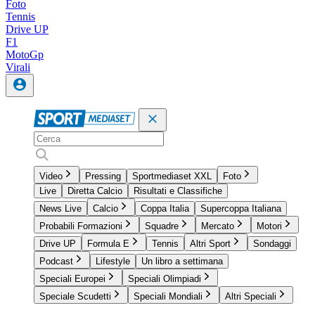
Foto
Tennis
Drive UP
F1
MotoGp
Virali
Video
Pressing
Sportmediaset XXL
Foto
Live
Diretta Calcio
Risultati e Classifiche
News Live
Calcio
Coppa Italia
Supercoppa Italiana
Probabili Formazioni
Squadre
Mercato
Motori
Drive UP
Formula E
Tennis
Altri Sport
Sondaggi
Podcast
Lifestyle
Un libro a settimana
Speciali Europei
Speciali Olimpiadi
Speciale Scudetti
Speciali Mondiali
Altri Speciali