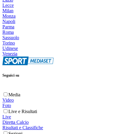
Lecce
Milan
Monza
Napoli
Parma
Roma
Sassuolo
Torino
Udinese
Venezia
Seguici su
Media
Video
Foto
Live e Risultati
Live
Diretta Calcio
Risultati e Classifiche
Sezioni