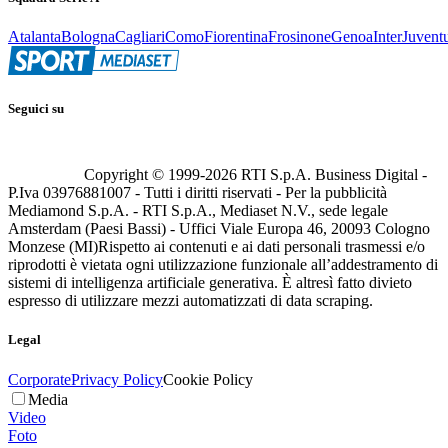
Atalanta
Bologna
Cagliari
Como
Fiorentina
Frosinone
Genoa
Inter
Juvent
Seguici su
Copyright © 1999-
2026
RTI S.p.A. Business Digital -
P.Iva 03976881007 - Tutti i diritti riservati - Per la pubblicità
Mediamond S.p.A. - RTI S.p.A., Mediaset N.V., sede legale
Amsterdam (Paesi Bassi) - Uffici Viale Europa 46, 20093 Cologno
Monzese (MI)
Rispetto ai contenuti e ai dati personali trasmessi e/o
riprodotti è vietata ogni utilizzazione funzionale all’addestramento di
sistemi di intelligenza artificiale generativa. È altresì fatto divieto
espresso di utilizzare mezzi automatizzati di data scraping.
Legal
Corporate
Privacy Policy
Cookie Policy
Media
Video
Foto