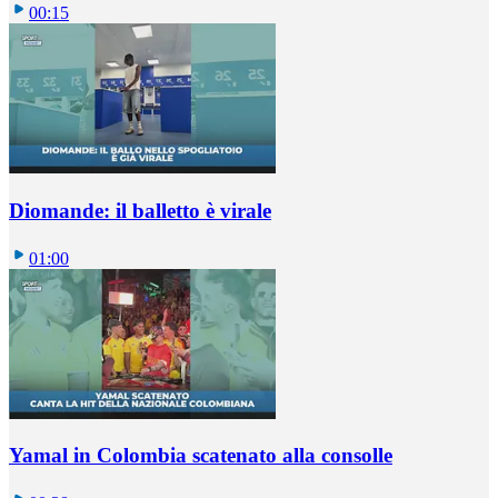
00:15
Diomande: il balletto è virale
01:00
Yamal in Colombia scatenato alla consolle