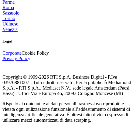
Parma
Roma
Sassuolo
Torino
Udinese
Venezia
Legal
Corporate
Cookie Policy
Privacy Policy
Copyright © 1999-
2026
RTI S.p.A. Business Digital - P.Iva
03976881007 - Tutti i diritti riservati - Per la pubblicità Mediamond
S.p.A. - RTI S.p.A., Mediaset N.V., sede legale Amsterdam (Paesi
Bassi) - Uffici Viale Europa 46, 20093 Cologno Monzese (MI)
Rispetto ai contenuti e ai dati personali trasmessi e/o riprodotti è
vietata ogni utilizzazione funzionale all’addestramento di sistemi di
intelligenza artificiale generativa. È altresì fatto divieto espresso di
utilizzare mezzi automatizzati di data scraping.