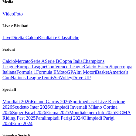
Media
Video
Foto
Live e Risultati
Live
Diretta Calcio
Risultati e Classifiche
Sezioni
Calcio
Mercato
Serie A
Serie B
Coppa Italia
Champions
League
Europa League
Conference League
Calcio Estero
Supercoppa
Italiana
Formula 1
Formula E
MotoGP
Altri Motori
Basket
America's
Cup
Nations League
Tennis
Sci
Volley
Drive UP
Speciali
Mondiali 2026
Roland Garros 2026
Sportmediaset Live Riccione
2026
Scudetto Inter 2026
Olimpiadi Invernali Milano Cortina
2026
Super Bowl 2026
Eicma 2025
Mondiale per club 2025
EICMA
Riding Fest 2025
Paralimpiadi Parigi 2024
Olimpiadi Parigi
2024
Euro 2024
Squadra Serie A