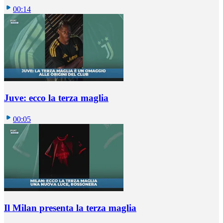
00:14
Juve: ecco la terza maglia
00:05
Il Milan presenta la terza maglia