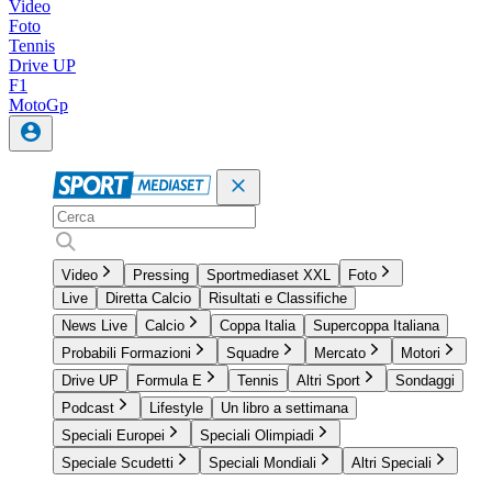
Video
Foto
Tennis
Drive UP
F1
MotoGp
Video
Pressing
Sportmediaset XXL
Foto
Live
Diretta Calcio
Risultati e Classifiche
News Live
Calcio
Coppa Italia
Supercoppa Italiana
Probabili Formazioni
Squadre
Mercato
Motori
Drive UP
Formula E
Tennis
Altri Sport
Sondaggi
Podcast
Lifestyle
Un libro a settimana
Speciali Europei
Speciali Olimpiadi
Speciale Scudetti
Speciali Mondiali
Altri Speciali