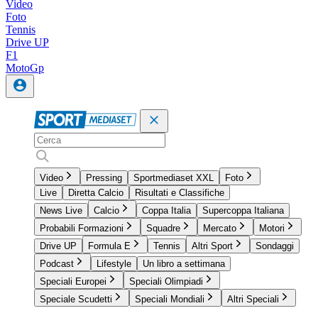
Video
Foto
Tennis
Drive UP
F1
MotoGp
Video
Pressing
Sportmediaset XXL
Foto
Live
Diretta Calcio
Risultati e Classifiche
News Live
Calcio
Coppa Italia
Supercoppa Italiana
Probabili Formazioni
Squadre
Mercato
Motori
Drive UP
Formula E
Tennis
Altri Sport
Sondaggi
Podcast
Lifestyle
Un libro a settimana
Speciali Europei
Speciali Olimpiadi
Speciale Scudetti
Speciali Mondiali
Altri Speciali