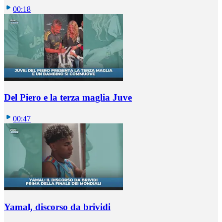
00:18
Del Piero e la terza maglia Juve
00:47
Yamal, discorso da brividi