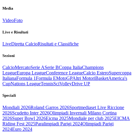
Media
Video
Foto
Live e Risultati
Live
Diretta Calcio
Risultati e Classifiche
Sezioni
Calcio
Mercato
Serie A
Serie B
Coppa Italia
Champions
League
Europa League
Conference League
Calcio Estero
Supercoppa
Italiana
Formula 1
Formula E
MotoGP
Altri Motori
Basket
America's
Cup
Nations League
Tennis
Sci
Volley
Drive UP
Speciali
Mondiali 2026
Roland Garros 2026
Sportmediaset Live Riccione
2026
Scudetto Inter 2026
Olimpiadi Invernali Milano Cortina
2026
Super Bowl 2026
Eicma 2025
Mondiale per club 2025
EICMA
Riding Fest 2025
Paralimpiadi Parigi 2024
Olimpiadi Parigi
2024
Euro 2024