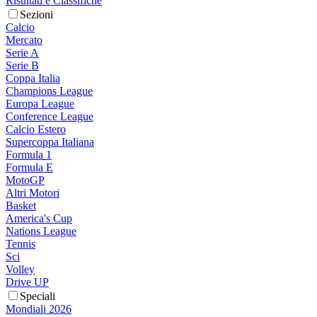
Risultati e Classifiche
Sezioni
Calcio
Mercato
Serie A
Serie B
Coppa Italia
Champions League
Europa League
Conference League
Calcio Estero
Supercoppa Italiana
Formula 1
Formula E
MotoGP
Altri Motori
Basket
America's Cup
Nations League
Tennis
Sci
Volley
Drive UP
Speciali
Mondiali 2026