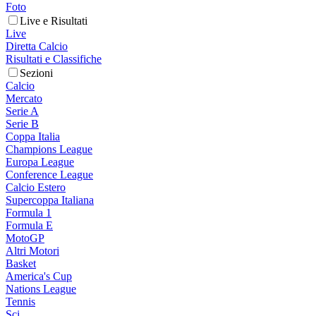
Foto
Live e Risultati
Live
Diretta Calcio
Risultati e Classifiche
Sezioni
Calcio
Mercato
Serie A
Serie B
Coppa Italia
Champions League
Europa League
Conference League
Calcio Estero
Supercoppa Italiana
Formula 1
Formula E
MotoGP
Altri Motori
Basket
America's Cup
Nations League
Tennis
Sci