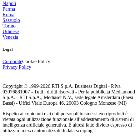
Napoli
Parma
Roma
Sassuolo
Torino
Udinese
Venezia
Legal
Corporate
Cookie Policy
Privacy Policy
Copyright © 1999-
2026
RTI S.p.A. Business Digital - P.Iva
03976881007 - Tutti i diritti riservati - Per la pubblicità Mediamond
S.p.A. - RTI S.p.A., Mediaset N.V., sede legale Amsterdam (Paesi
Bassi) - Uffici Viale Europa 46, 20093 Cologno Monzese (MI)
Rispetto ai contenuti e ai dati personali trasmessi e/o riprodotti è
vietata ogni utilizzazione funzionale all’addestramento di sistemi di
intelligenza artificiale generativa. È altresì fatto divieto espresso di
utilizzare mezzi automatizzati di data scraping.