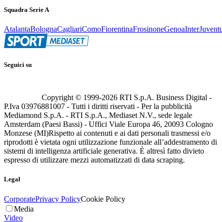
Squadra Serie A
Atalanta
Bologna
Cagliari
Como
Fiorentina
Frosinone
Genoa
Inter
Juvent
Seguici su
Copyright © 1999-
2026
RTI S.p.A. Business Digital -
P.Iva 03976881007 - Tutti i diritti riservati - Per la pubblicità
Mediamond S.p.A. - RTI S.p.A., Mediaset N.V., sede legale
Amsterdam (Paesi Bassi) - Uffici Viale Europa 46, 20093 Cologno
Monzese (MI)
Rispetto ai contenuti e ai dati personali trasmessi e/o
riprodotti è vietata ogni utilizzazione funzionale all’addestramento di
sistemi di intelligenza artificiale generativa. È altresì fatto divieto
espresso di utilizzare mezzi automatizzati di data scraping.
Legal
Corporate
Privacy Policy
Cookie Policy
Media
Video