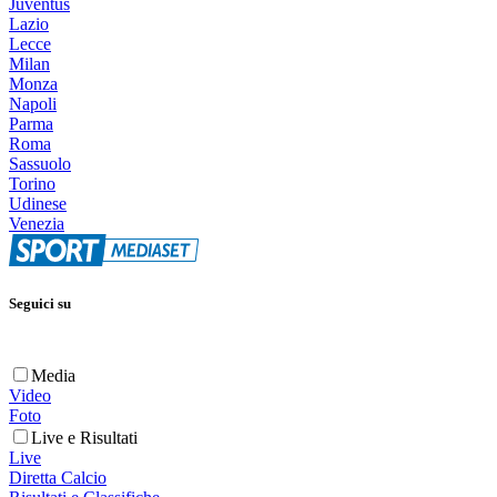
Juventus
Lazio
Lecce
Milan
Monza
Napoli
Parma
Roma
Sassuolo
Torino
Udinese
Venezia
Seguici su
Media
Video
Foto
Live e Risultati
Live
Diretta Calcio