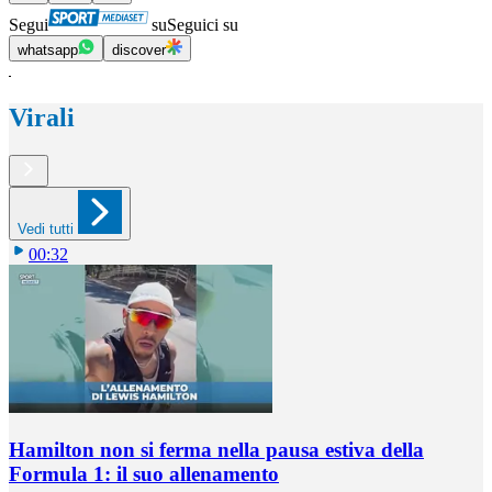
Segui
su
Seguici su
whatsapp
discover
Virali
Vedi tutti
00:32
Hamilton non si ferma nella pausa estiva della
Formula 1: il suo allenamento