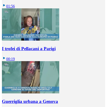
01:56
I trofei di Pellacani a Parigi
00:19
Guerriglia urbana a Genova