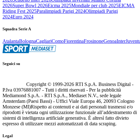
2026
Super Bowl 2026
Eicma 2025
Mondiale per club 2025
EICMA
Riding Fest 2025
Paralimpiadi Parigi 2024
Olimpiadi Parigi
2024
Euro 2024
Squadra Serie A
Atalanta
Bologna
Cagliari
Como
Fiorentina
Frosinone
Genoa
Inter
Juvent
Seguici su
Copyright © 1999-
2026
RTI S.p.A. Business Digital -
P.Iva 03976881007 - Tutti i diritti riservati - Per la pubblicità
Mediamond S.p.A. - RTI S.p.A., Mediaset N.V., sede legale
Amsterdam (Paesi Bassi) - Uffici Viale Europa 46, 20093 Cologno
Monzese (MI)
Rispetto ai contenuti e ai dati personali trasmessi e/o
riprodotti è vietata ogni utilizzazione funzionale all’addestramento di
sistemi di intelligenza artificiale generativa. È altresì fatto divieto
espresso di utilizzare mezzi automatizzati di data scraping.
Legal