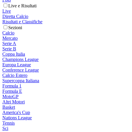
Live e Risultati
Live
Diretta Calcio
Risultati e Classifiche
Sezioni
Calcio
Mercato
Serie A
Serie B
Coppa Italia
Champions League
Europa League
Conference League
Calcio Estero
Supercoppa Italiana
Formula 1
Formula E
MotoGP
Altri Motori
Basket
America's Cup
Nations League
Tennis
Sci