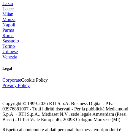
Lazio
Lecce
Milan
Monza
Napoli
Parma
Roma
Sassuolo
Torino
Udinese
Venezia
Legal
Corporate
Cookie Policy
Privacy Policy
Copyright © 1999-
2026
RTI S.p.A. Business Digital - P.Iva
03976881007 - Tutti i diritti riservati - Per la pubblicità Mediamond
S.p.A. - RTI S.p.A., Mediaset N.V., sede legale Amsterdam (Paesi
Bassi) - Uffici Viale Europa 46, 20093 Cologno Monzese (MI)
Rispetto ai contenuti e ai dati personali trasmessi e/o riprodotti è