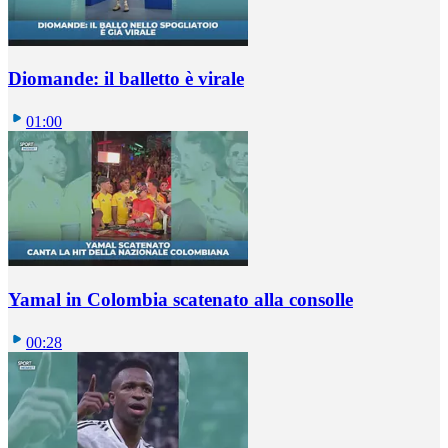
Diomande: il balletto è virale
01:00
Yamal in Colombia scatenato alla consolle
00:28