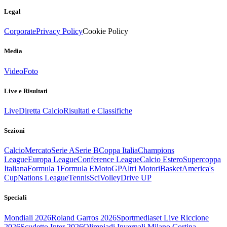
Legal
Corporate
Privacy Policy
Cookie Policy
Media
Video
Foto
Live e Risultati
Live
Diretta Calcio
Risultati e Classifiche
Sezioni
Calcio
Mercato
Serie A
Serie B
Coppa Italia
Champions
League
Europa League
Conference League
Calcio Estero
Supercoppa
Italiana
Formula 1
Formula E
MotoGP
Altri Motori
Basket
America's
Cup
Nations League
Tennis
Sci
Volley
Drive UP
Speciali
Mondiali 2026
Roland Garros 2026
Sportmediaset Live Riccione
2026
Scudetto Inter 2026
Olimpiadi Invernali Milano Cortina