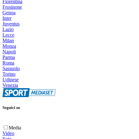
Fiorentina
Frosinone
Genoa
Inter
Juventus
Lazio
Lecce
Milan
Monza
Napoli
Parma
Roma
Sassuolo
Torino
Udinese
Venezia
Seguici su
Media
Video
Foto