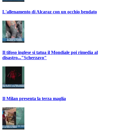
L'allenamento di Alcaraz con un occhio bendato
Il tifoso inglese si tatua il Mondiale poi rimedia al
disastro..."Scherzavo"
Il Milan presenta la terza maglia