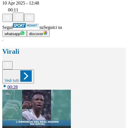
10 Apr 2025 - 12:48
00:11
Segui
su
Seguici su
whatsapp
discover
Virali
Vedi tutti
00:28