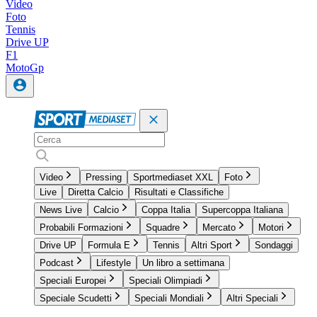
Video
Foto
Tennis
Drive UP
F1
MotoGp
Video
Pressing
Sportmediaset XXL
Foto
Live
Diretta Calcio
Risultati e Classifiche
News Live
Calcio
Coppa Italia
Supercoppa Italiana
Probabili Formazioni
Squadre
Mercato
Motori
Drive UP
Formula E
Tennis
Altri Sport
Sondaggi
Podcast
Lifestyle
Un libro a settimana
Speciali Europei
Speciali Olimpiadi
Speciale Scudetti
Speciali Mondiali
Altri Speciali