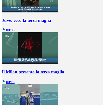
Juve: ecco la terza maglia
00:05
Il Milan presenta la terza maglia
00:15