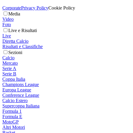
Corporate
Privacy Policy
Cookie Policy
Media
Video
Foto
Live e Risultati
Live
Diretta Calcio
Risultati e Classifiche
Sezioni
Calcio
Mercato
Serie A
Serie B
Coppa Italia
Champions League
Europa League
Conference League
Calcio Estero
Supercoppa Italiana
Formula 1
Formula E
MotoGP
Altri Motori
Basket