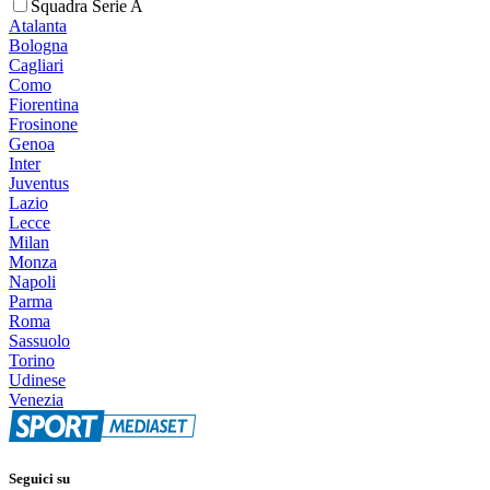
Squadra Serie A
Atalanta
Bologna
Cagliari
Como
Fiorentina
Frosinone
Genoa
Inter
Juventus
Lazio
Lecce
Milan
Monza
Napoli
Parma
Roma
Sassuolo
Torino
Udinese
Venezia
Seguici su