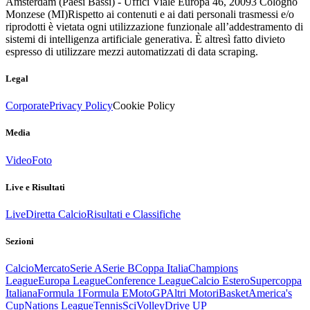
Amsterdam (Paesi Bassi) - Uffici Viale Europa 46, 20093 Cologno
Monzese (MI)
Rispetto ai contenuti e ai dati personali trasmessi e/o
riprodotti è vietata ogni utilizzazione funzionale all’addestramento di
sistemi di intelligenza artificiale generativa. È altresì fatto divieto
espresso di utilizzare mezzi automatizzati di data scraping.
Legal
Corporate
Privacy Policy
Cookie Policy
Media
Video
Foto
Live e Risultati
Live
Diretta Calcio
Risultati e Classifiche
Sezioni
Calcio
Mercato
Serie A
Serie B
Coppa Italia
Champions
League
Europa League
Conference League
Calcio Estero
Supercoppa
Italiana
Formula 1
Formula E
MotoGP
Altri Motori
Basket
America's
Cup
Nations League
Tennis
Sci
Volley
Drive UP