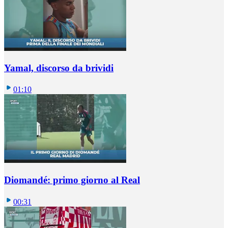
Yamal, discorso da brividi
01:10
Diomandé: primo giorno al Real
00:31