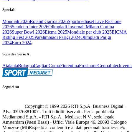
Speciali
Mondiali 2026
Roland Garros 2026
Sportmediaset Live Riccione
2026
Scudetto Inter 2026
Olimpiadi Invernali Milano Cortina
2026
Super Bowl 2026
Eicma 2025
Mondiale per club 2025
EICMA
Riding Fest 2025
Paralimpiadi Parigi 2024
Olimpiadi Parigi
2024
Euro 2024
Squadra Serie A
Atalanta
Bologna
Cagliari
Como
Fiorentina
Frosinone
Genoa
Inter
Juvent
Seguici su
Copyright © 1999-
2026
RTI S.p.A. Business Digital -
P.Iva 03976881007 - Tutti i diritti riservati - Per la pubblicità
Mediamond S.p.A. - RTI S.p.A., Mediaset N.V., sede legale
Amsterdam (Paesi Bassi) - Uffici Viale Europa 46, 20093 Cologno
Monzese (MI)
Rispetto ai contenuti e ai dati personali trasmessi e/o