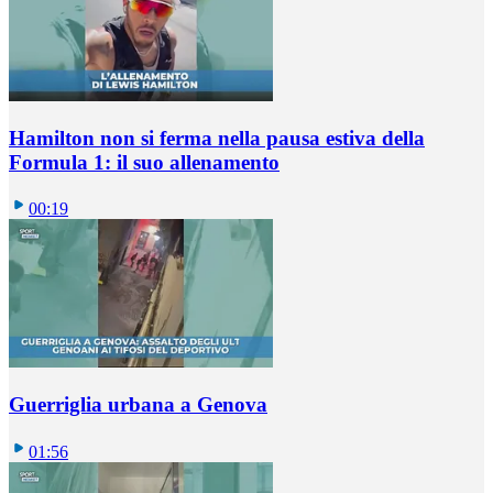
Hamilton non si ferma nella pausa estiva della
Formula 1: il suo allenamento
00:19
Guerriglia urbana a Genova
01:56