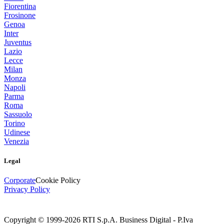
Fiorentina
Frosinone
Genoa
Inter
Juventus
Lazio
Lecce
Milan
Monza
Napoli
Parma
Roma
Sassuolo
Torino
Udinese
Venezia
Legal
Corporate
Cookie Policy
Privacy Policy
Copyright © 1999-
2026
RTI S.p.A. Business Digital - P.Iva