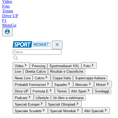
Video
Foto
Tennis
Drive UP
F1
MotoGp
Video
Pressing
Sportmediaset XXL
Foto
Live
Diretta Calcio
Risultati e Classifiche
News Live
Calcio
Coppa Italia
Supercoppa Italiana
Probabili Formazioni
Squadre
Mercato
Motori
Drive UP
Formula E
Tennis
Altri Sport
Sondaggi
Podcast
Lifestyle
Un libro a settimana
Speciali Europei
Speciali Olimpiadi
Speciale Scudetti
Speciali Mondiali
Altri Speciali