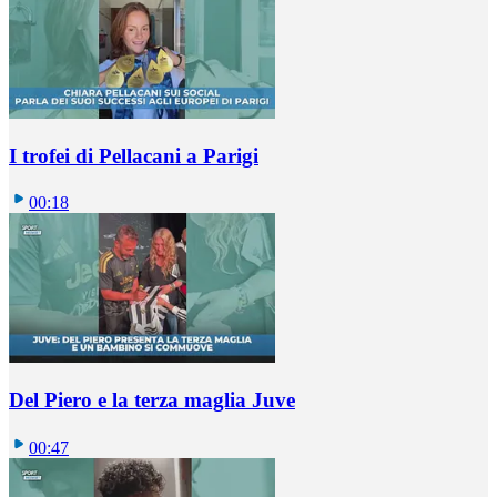
I trofei di Pellacani a Parigi
00:18
Del Piero e la terza maglia Juve
00:47