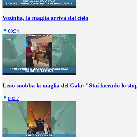
Vozinha, la maglia arriva dal cielo
00:34
Leao snobba la maglia del Gala: "Stai facendo lo st
00:57