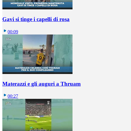
Gavi si tinge i capelli di rosa
00:09
Materazzi e gli auguri a Thruam
00:27