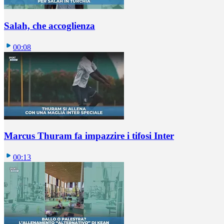
Salah, che accoglienza
00:08
Marcus Thuram fa impazzire i tifosi Inter
00:13