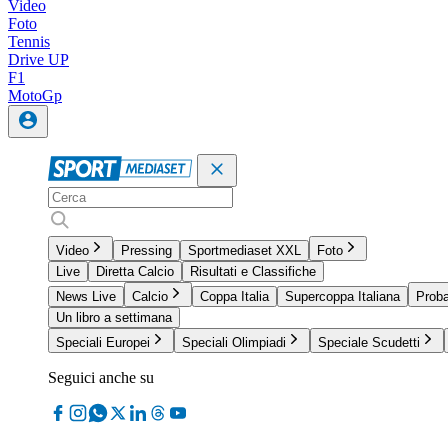
Video
Foto
Tennis
Drive UP
F1
MotoGp
Video
Pressing
Sportmediaset XXL
Foto
Live
Diretta Calcio
Risultati e Classifiche
News Live
Calcio
Coppa Italia
Supercoppa Italiana
Proba
Un libro a settimana
Speciali Europei
Speciali Olimpiadi
Speciale Scudetti
Seguici anche su