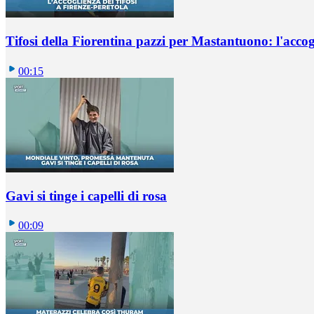
Tifosi della Fiorentina pazzi per Mastantuono: l'accog
00:15
Gavi si tinge i capelli di rosa
00:09