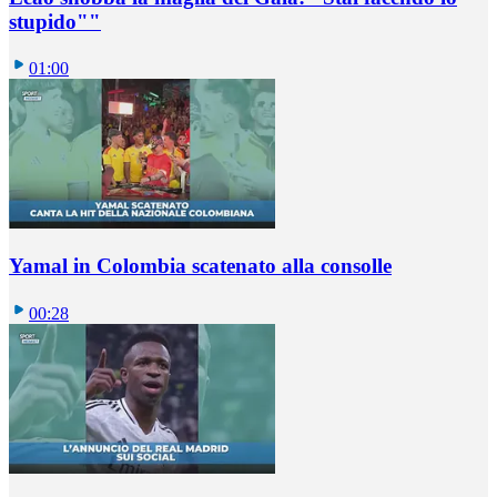
stupido""
01:00
Yamal in Colombia scatenato alla consolle
00:28