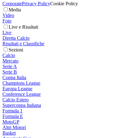
Corporate
Privacy Policy
Cookie Policy
Media
Video
Foto
Live e Risultati
Live
Diretta Calcio
Risultati e Classifiche
Sezioni
Calcio
Mercato
Serie A
Serie B
Coppa Italia
Champions League
Europa League
Conference League
Calcio Estero
Supercoppa Italiana
Formula 1
Formula E
MotoGP
Altri Motori
Basket