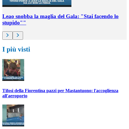
Leao snobba la maglia del Gala: "Stai facendo lo
stupido""
I più visti
Tifosi della Fiorentina pazzi per Mastantuono: l'accoglienza
all'aeroporto