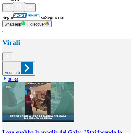
Segui
su
Seguici su
whatsapp
discover
Virali
Vedi tutti
00:34
Leao snobba la maglia del Gala: "Stai facendo lo