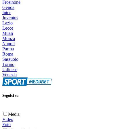
Frosinone
Genoa
Inter
Juventus
Lazio
Lecce
Milan
Monza
Napoli
Parma
Roma
Sassuolo
Torino
Udinese
Venezia
Seguici su
Media
Video
Foto