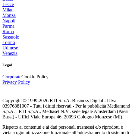
Lecce
Milan
Monza
Napoli
Parma
Roma
Sassuolo
Torino
Udinese
Venezia
Legal
Corporate
Cookie Policy
Privacy Policy
Copyright © 1999-
2026
RTI S.p.A. Business Digital - P.Iva
03976881007 - Tutti i diritti riservati - Per la pubblicità Mediamond
S.p.A. - RTI S.p.A., Mediaset N.V., sede legale Amsterdam (Paesi
Bassi) - Uffici Viale Europa 46, 20093 Cologno Monzese (MI)
Rispetto ai contenuti e ai dati personali trasmessi e/o riprodotti è
vietata ogni utilizzazione funzionale all’addestramento di sistemi di