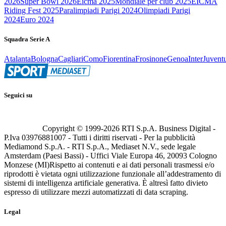
2026
Super Bowl 2026
Eicma 2025
Mondiale per club 2025
EICMA
Riding Fest 2025
Paralimpiadi Parigi 2024
Olimpiadi Parigi
2024
Euro 2024
Squadra Serie A
Atalanta
Bologna
Cagliari
Como
Fiorentina
Frosinone
Genoa
Inter
Juvent
Seguici su
Copyright © 1999-
2026
RTI S.p.A. Business Digital -
P.Iva 03976881007 - Tutti i diritti riservati - Per la pubblicità
Mediamond S.p.A. - RTI S.p.A., Mediaset N.V., sede legale
Amsterdam (Paesi Bassi) - Uffici Viale Europa 46, 20093 Cologno
Monzese (MI)
Rispetto ai contenuti e ai dati personali trasmessi e/o
riprodotti è vietata ogni utilizzazione funzionale all’addestramento di
sistemi di intelligenza artificiale generativa. È altresì fatto divieto
espresso di utilizzare mezzi automatizzati di data scraping.
Legal