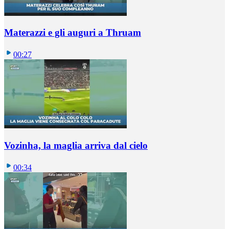
Materazzi e gli auguri a Thruam
00:27
Vozinha, la maglia arriva dal cielo
00:34