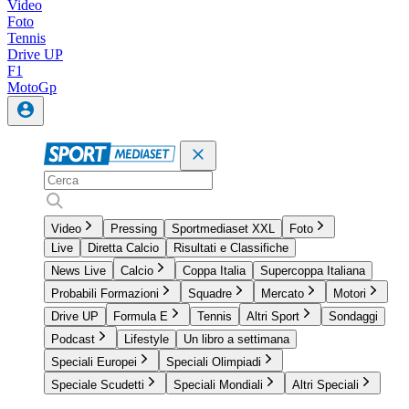
Video
Foto
Tennis
Drive UP
F1
MotoGp
Video
Pressing
Sportmediaset XXL
Foto
Live
Diretta Calcio
Risultati e Classifiche
News Live
Calcio
Coppa Italia
Supercoppa Italiana
Probabili Formazioni
Squadre
Mercato
Motori
Drive UP
Formula E
Tennis
Altri Sport
Sondaggi
Podcast
Lifestyle
Un libro a settimana
Speciali Europei
Speciali Olimpiadi
Speciale Scudetti
Speciali Mondiali
Altri Speciali