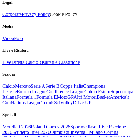
Legal
Corporate
Privacy Policy
Cookie Policy
Media
Video
Foto
Live e Risultati
Live
Diretta Calcio
Risultati e Classifiche
Sezioni
Calcio
Mercato
Serie A
Serie B
Coppa Italia
Champions
League
Europa League
Conference League
Calcio Estero
Supercoppa
Italiana
Formula 1
Formula E
MotoGP
Altri Motori
Basket
America's
Cup
Nations League
Tennis
Sci
Volley
Drive UP
Speciali
Mondiali 2026
Roland Garros 2026
Sportmediaset Live Riccione
2026
Scudetto Inter 2026
Olimpiadi Invernali Milano Cortina