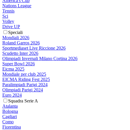
America's Cup
Nations League
Tennis
Sci
Volley
Drive UP
Speciali
Mondiali 2026
Roland Garros 2026
Sportmediaset Live Riccione 2026
Scudetto Inter 2026
Olimpiadi Invernali Milano Cortina 2026
Super Bowl 2026
Eicma 2025
Mondiale per club 2025
EICMA Riding Fest 2025
Paralimpiadi Parigi 2024
Olimpiadi Parigi 2024
Euro 2024
Squadra Serie A
Atalanta
Bologna
Cagliari
Como
Fiorentina