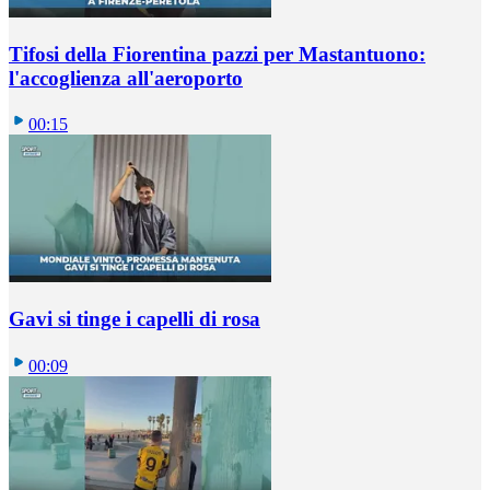
Tifosi della Fiorentina pazzi per Mastantuono:
l'accoglienza all'aeroporto
00:15
Gavi si tinge i capelli di rosa
00:09