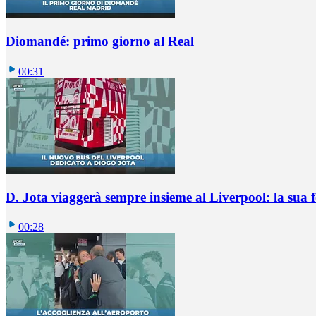
Diomandé: primo giorno al Real
00:31
D. Jota viaggerà sempre insieme al Liverpool: la sua 
00:28