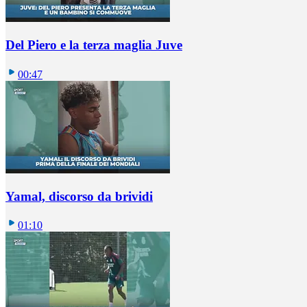
Del Piero e la terza maglia Juve
00:47
Yamal, discorso da brividi
01:10