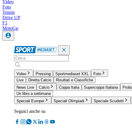
Video
Foto
Tennis
Drive UP
F1
MotoGp
Video
Pressing
Sportmediaset XXL
Foto
Live
Diretta Calcio
Risultati e Classifiche
News Live
Calcio
Coppa Italia
Supercoppa Italiana
Proba
Un libro a settimana
Speciali Europei
Speciali Olimpiadi
Speciale Scudetti
Seguici anche su