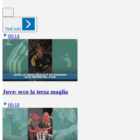
Vedi tutti
00:14
Juve: ecco la terza maglia
00:18