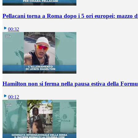
Pellacani torna a Roma dopo i 5 ori europei: mazzo di 
00:32
Hamilton non si ferma nella pausa estiva della Formul
00:12