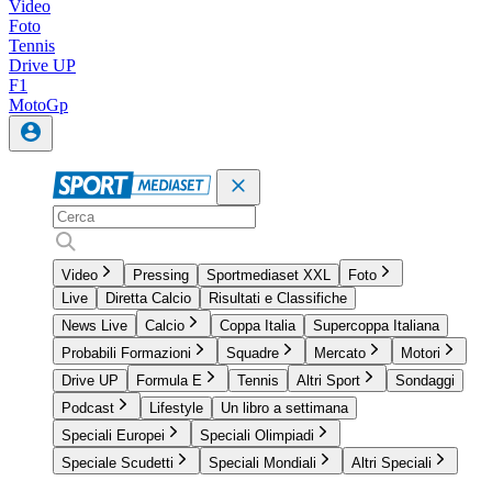
Video
Foto
Tennis
Drive UP
F1
MotoGp
Video
Pressing
Sportmediaset XXL
Foto
Live
Diretta Calcio
Risultati e Classifiche
News Live
Calcio
Coppa Italia
Supercoppa Italiana
Probabili Formazioni
Squadre
Mercato
Motori
Drive UP
Formula E
Tennis
Altri Sport
Sondaggi
Podcast
Lifestyle
Un libro a settimana
Speciali Europei
Speciali Olimpiadi
Speciale Scudetti
Speciali Mondiali
Altri Speciali