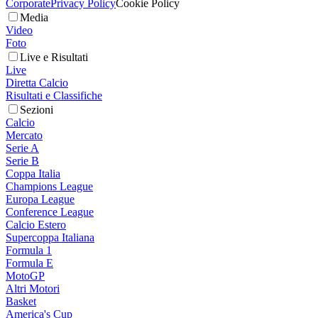
Corporate
Privacy Policy
Cookie Policy
Media
Video
Foto
Live e Risultati
Live
Diretta Calcio
Risultati e Classifiche
Sezioni
Calcio
Mercato
Serie A
Serie B
Coppa Italia
Champions League
Europa League
Conference League
Calcio Estero
Supercoppa Italiana
Formula 1
Formula E
MotoGP
Altri Motori
Basket
America's Cup