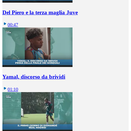
Del Piero e la terza maglia Juve
00:47
Yamal, discorso da brividi
01:10