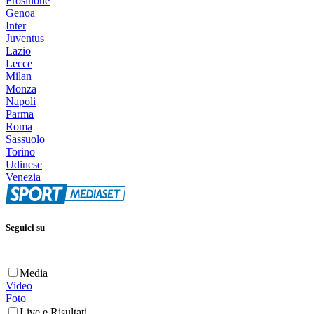
Frosinone
Genoa
Inter
Juventus
Lazio
Lecce
Milan
Monza
Napoli
Parma
Roma
Sassuolo
Torino
Udinese
Venezia
Seguici su
Media
Video
Foto
Live e Risultati