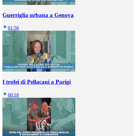
Guerriglia urbana a Genova
01:56
I trofei di Pellacani a Parigi
00:18