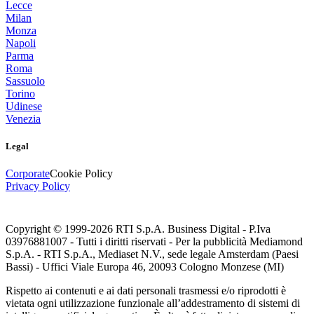
Lecce
Milan
Monza
Napoli
Parma
Roma
Sassuolo
Torino
Udinese
Venezia
Legal
Corporate
Cookie Policy
Privacy Policy
Copyright © 1999-
2026
RTI S.p.A. Business Digital - P.Iva
03976881007 - Tutti i diritti riservati - Per la pubblicità Mediamond
S.p.A. - RTI S.p.A., Mediaset N.V., sede legale Amsterdam (Paesi
Bassi) - Uffici Viale Europa 46, 20093 Cologno Monzese (MI)
Rispetto ai contenuti e ai dati personali trasmessi e/o riprodotti è
vietata ogni utilizzazione funzionale all’addestramento di sistemi di