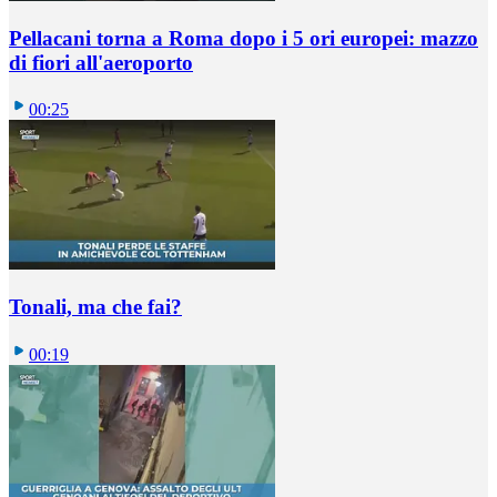
Pellacani torna a Roma dopo i 5 ori europei: mazzo
di fiori all'aeroporto
00:25
Tonali, ma che fai?
00:19