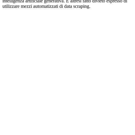
intelligenza artificiale generativa. È altresì fatto divieto espresso di
utilizzare mezzi automatizzati di data scraping.