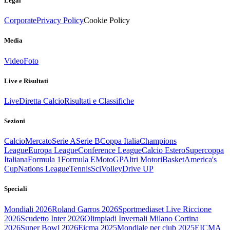
Legal
Corporate
Privacy Policy
Cookie Policy
Media
Video
Foto
Live e Risultati
Live
Diretta Calcio
Risultati e Classifiche
Sezioni
Calcio
Mercato
Serie A
Serie B
Coppa Italia
Champions
League
Europa League
Conference League
Calcio Estero
Supercoppa
Italiana
Formula 1
Formula E
MotoGP
Altri Motori
Basket
America's
Cup
Nations League
Tennis
Sci
Volley
Drive UP
Speciali
Mondiali 2026
Roland Garros 2026
Sportmediaset Live Riccione
2026
Scudetto Inter 2026
Olimpiadi Invernali Milano Cortina
2026
Super Bowl 2026
Eicma 2025
Mondiale per club 2025
EICMA