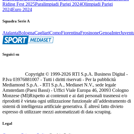
Riding Fest 2025
Paralimpiadi Parigi 2024
Olimpiadi Parigi
2024
Euro 2024
Squadra Serie A
Atalanta
Bologna
Cagliari
Como
Fiorentina
Frosinone
Genoa
Inter
Juvent
Seguici su
Copyright © 1999-
2026
RTI S.p.A. Business Digital -
P.Iva 03976881007 - Tutti i diritti riservati - Per la pubblicità
Mediamond S.p.A. - RTI S.p.A., Mediaset N.V., sede legale
Amsterdam (Paesi Bassi) - Uffici Viale Europa 46, 20093 Cologno
Monzese (MI)
Rispetto ai contenuti e ai dati personali trasmessi e/o
riprodotti è vietata ogni utilizzazione funzionale all’addestramento di
sistemi di intelligenza artificiale generativa. È altresì fatto divieto
espresso di utilizzare mezzi automatizzati di data scraping.
Legal