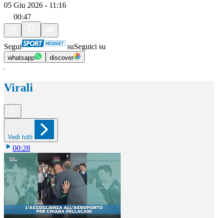
05 Giu 2026 - 11:16
00:47
Segui
su
Seguici su
whatsapp
discover
Virali
Vedi tutti
00:28