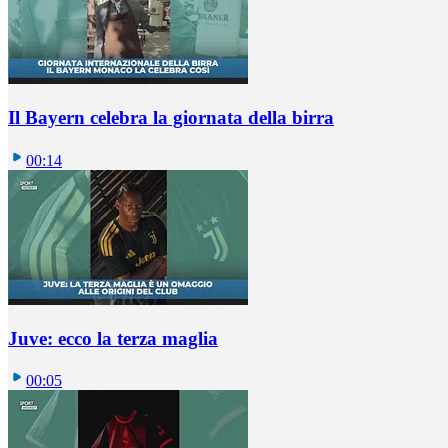
Il Bayern celebra la giornata della birra
00:14
Juve: ecco la terza maglia
00:05