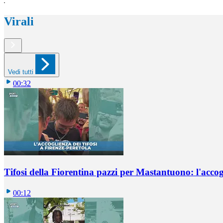
Virali
Vedi tutti
00:32
Tifosi della Fiorentina pazzi per Mastantuono: l'accog
00:12