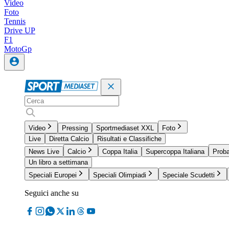
Video
Foto
Tennis
Drive UP
F1
MotoGp
Video
Pressing
Sportmediaset XXL
Foto
Live
Diretta Calcio
Risultati e Classifiche
News Live
Calcio
Coppa Italia
Supercoppa Italiana
Proba
Un libro a settimana
Speciali Europei
Speciali Olimpiadi
Speciale Scudetti
Seguici anche su