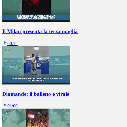
Il Milan presenta la terza maglia
00:15
Diomande: il balletto è virale
01:00