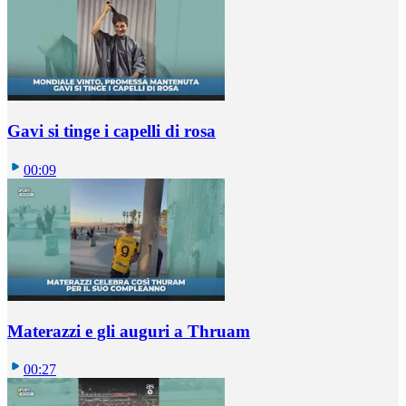
Gavi si tinge i capelli di rosa
00:09
Materazzi e gli auguri a Thruam
00:27