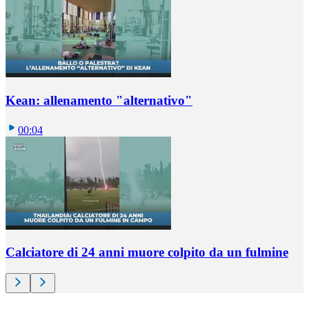
Kean: allenamento "alternativo"
00:04
Calciatore di 24 anni muore colpito da un fulmine