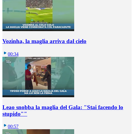
Vozinha, la maglia arriva dal cielo
00:34
Leao snobba la maglia del Gala: "Stai facendo lo
stupido""
00:57