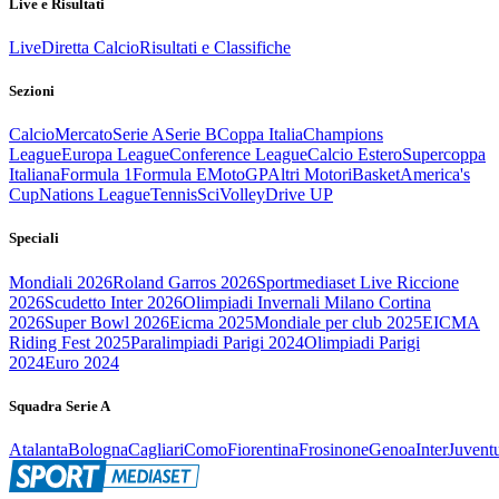
Live e Risultati
Live
Diretta Calcio
Risultati e Classifiche
Sezioni
Calcio
Mercato
Serie A
Serie B
Coppa Italia
Champions
League
Europa League
Conference League
Calcio Estero
Supercoppa
Italiana
Formula 1
Formula E
MotoGP
Altri Motori
Basket
America's
Cup
Nations League
Tennis
Sci
Volley
Drive UP
Speciali
Mondiali 2026
Roland Garros 2026
Sportmediaset Live Riccione
2026
Scudetto Inter 2026
Olimpiadi Invernali Milano Cortina
2026
Super Bowl 2026
Eicma 2025
Mondiale per club 2025
EICMA
Riding Fest 2025
Paralimpiadi Parigi 2024
Olimpiadi Parigi
2024
Euro 2024
Squadra Serie A
Atalanta
Bologna
Cagliari
Como
Fiorentina
Frosinone
Genoa
Inter
Juvent