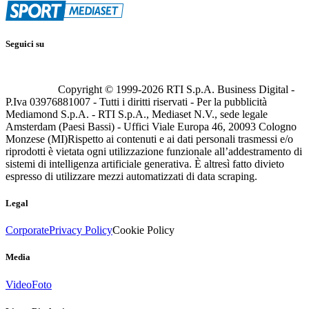
Seguici su
Copyright © 1999-
2026
RTI S.p.A. Business Digital -
P.Iva 03976881007 - Tutti i diritti riservati - Per la pubblicità
Mediamond S.p.A. - RTI S.p.A., Mediaset N.V., sede legale
Amsterdam (Paesi Bassi) - Uffici Viale Europa 46, 20093 Cologno
Monzese (MI)
Rispetto ai contenuti e ai dati personali trasmessi e/o
riprodotti è vietata ogni utilizzazione funzionale all’addestramento di
sistemi di intelligenza artificiale generativa. È altresì fatto divieto
espresso di utilizzare mezzi automatizzati di data scraping.
Legal
Corporate
Privacy Policy
Cookie Policy
Media
Video
Foto