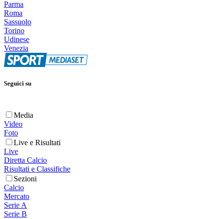
Parma
Roma
Sassuolo
Torino
Udinese
Venezia
Seguici su
Media
Video
Foto
Live e Risultati
Live
Diretta Calcio
Risultati e Classifiche
Sezioni
Calcio
Mercato
Serie A
Serie B