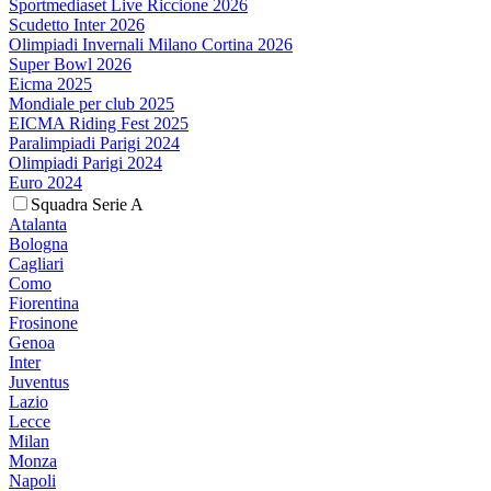
Sportmediaset Live Riccione 2026
Scudetto Inter 2026
Olimpiadi Invernali Milano Cortina 2026
Super Bowl 2026
Eicma 2025
Mondiale per club 2025
EICMA Riding Fest 2025
Paralimpiadi Parigi 2024
Olimpiadi Parigi 2024
Euro 2024
Squadra Serie A
Atalanta
Bologna
Cagliari
Como
Fiorentina
Frosinone
Genoa
Inter
Juventus
Lazio
Lecce
Milan
Monza
Napoli