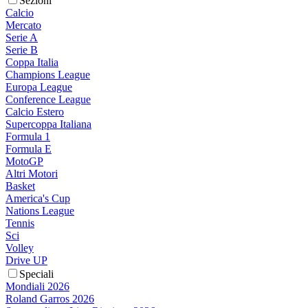
Sezioni
Calcio
Mercato
Serie A
Serie B
Coppa Italia
Champions League
Europa League
Conference League
Calcio Estero
Supercoppa Italiana
Formula 1
Formula E
MotoGP
Altri Motori
Basket
America's Cup
Nations League
Tennis
Sci
Volley
Drive UP
Speciali
Mondiali 2026
Roland Garros 2026