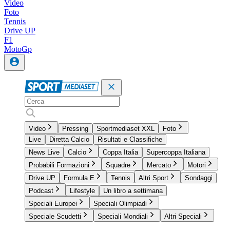
Video
Foto
Tennis
Drive UP
F1
MotoGp
Video
Pressing
Sportmediaset XXL
Foto
Live
Diretta Calcio
Risultati e Classifiche
News Live
Calcio
Coppa Italia
Supercoppa Italiana
Probabili Formazioni
Squadre
Mercato
Motori
Drive UP
Formula E
Tennis
Altri Sport
Sondaggi
Podcast
Lifestyle
Un libro a settimana
Speciali Europei
Speciali Olimpiadi
Speciale Scudetti
Speciali Mondiali
Altri Speciali