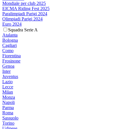
Mondiale per club 2025
EICMA Riding Fest 2025
Paralimpiadi Parigi 2024
Olimpiadi Parigi 2024
Euro 2024
Squadra Serie A
Atalanta
Bologna
Cagliari
Como
Fiorentina
Frosinone
Genoa
Inter
Juventus
Lazio
Lecce
Milan
Monza
Napoli
Parma
Roma
Sassuolo
Torino
Udinese