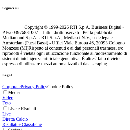
Seguici su
Copyright © 1999-
2026
RTI S.p.A. Business Digital -
P.Iva 03976881007 - Tutti i diritti riservati - Per la pubblicità
Mediamond S.p.A. - RTI S.p.A., Mediaset N.V., sede legale
Amsterdam (Paesi Bassi) - Uffici Viale Europa 46, 20093 Cologno
Monzese (MI)
Rispetto ai contenuti e ai dati personali trasmessi e/o
riprodotti è vietata ogni utilizzazione funzionale all’addestramento di
sistemi di intelligenza artificiale generativa. È altresì fatto divieto
espresso di utilizzare mezzi automatizzati di data scraping.
Legal
Corporate
Privacy Policy
Cookie Policy
Media
Video
Foto
Live e Risultati
Live
Diretta Calcio
Risultati e Classifiche