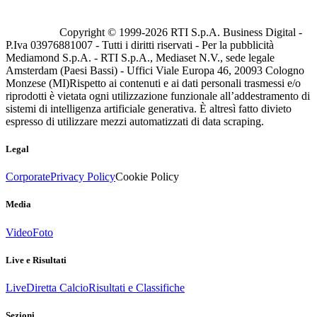
Copyright © 1999-
2026
RTI S.p.A. Business Digital -
P.Iva 03976881007 - Tutti i diritti riservati - Per la pubblicità
Mediamond S.p.A. - RTI S.p.A., Mediaset N.V., sede legale
Amsterdam (Paesi Bassi) - Uffici Viale Europa 46, 20093 Cologno
Monzese (MI)
Rispetto ai contenuti e ai dati personali trasmessi e/o
riprodotti è vietata ogni utilizzazione funzionale all’addestramento di
sistemi di intelligenza artificiale generativa. È altresì fatto divieto
espresso di utilizzare mezzi automatizzati di data scraping.
Legal
Corporate
Privacy Policy
Cookie Policy
Media
Video
Foto
Live e Risultati
Live
Diretta Calcio
Risultati e Classifiche
Sezioni