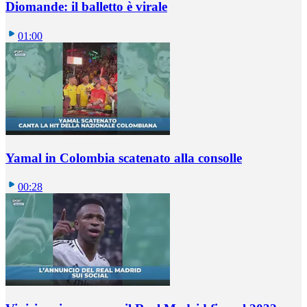
Diomande: il balletto è virale
01:00
Yamal in Colombia scatenato alla consolle
00:28