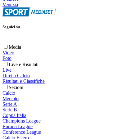
Venezia
Seguici su
Media
Video
Foto
Live e Risultati
Live
Diretta Calcio
Risultati e Classifiche
Sezioni
Calcio
Mercato
Serie A
Serie B
Coppa Italia
Champions League
Europa League
Conference League
Calcio Estero