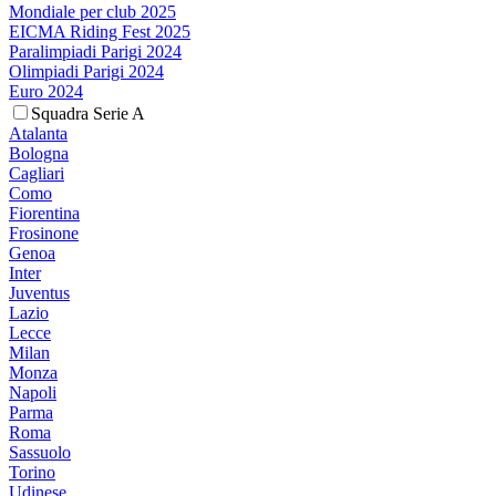
Mondiale per club 2025
EICMA Riding Fest 2025
Paralimpiadi Parigi 2024
Olimpiadi Parigi 2024
Euro 2024
Squadra Serie A
Atalanta
Bologna
Cagliari
Como
Fiorentina
Frosinone
Genoa
Inter
Juventus
Lazio
Lecce
Milan
Monza
Napoli
Parma
Roma
Sassuolo
Torino
Udinese