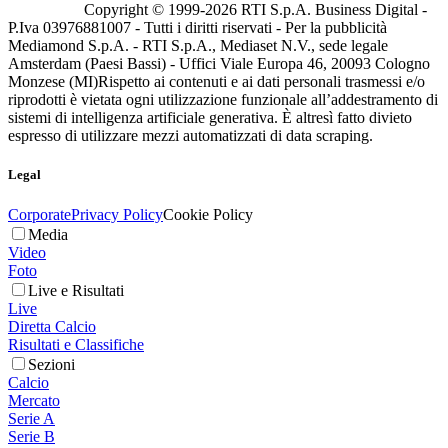
Copyright © 1999-
2026
RTI S.p.A. Business Digital -
P.Iva 03976881007 - Tutti i diritti riservati - Per la pubblicità
Mediamond S.p.A. - RTI S.p.A., Mediaset N.V., sede legale
Amsterdam (Paesi Bassi) - Uffici Viale Europa 46, 20093 Cologno
Monzese (MI)
Rispetto ai contenuti e ai dati personali trasmessi e/o
riprodotti è vietata ogni utilizzazione funzionale all’addestramento di
sistemi di intelligenza artificiale generativa. È altresì fatto divieto
espresso di utilizzare mezzi automatizzati di data scraping.
Legal
Corporate
Privacy Policy
Cookie Policy
Media
Video
Foto
Live e Risultati
Live
Diretta Calcio
Risultati e Classifiche
Sezioni
Calcio
Mercato
Serie A
Serie B