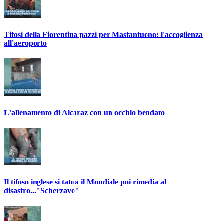
Tifosi della Fiorentina pazzi per Mastantuono: l'accoglienza
all'aeroporto
L'allenamento di Alcaraz con un occhio bendato
Il tifoso inglese si tatua il Mondiale poi rimedia al
disastro..."Scherzavo"