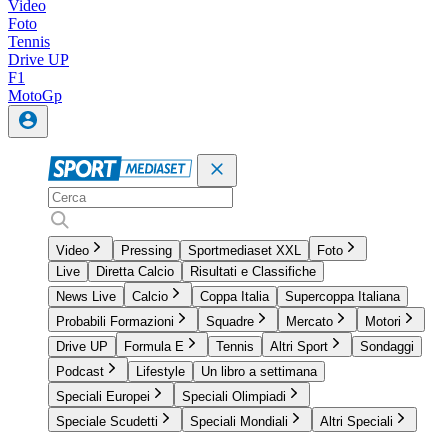
Video
Foto
Tennis
Drive UP
F1
MotoGp
Video
Pressing
Sportmediaset XXL
Foto
Live
Diretta Calcio
Risultati e Classifiche
News Live
Calcio
Coppa Italia
Supercoppa Italiana
Probabili Formazioni
Squadre
Mercato
Motori
Drive UP
Formula E
Tennis
Altri Sport
Sondaggi
Podcast
Lifestyle
Un libro a settimana
Speciali Europei
Speciali Olimpiadi
Speciale Scudetti
Speciali Mondiali
Altri Speciali