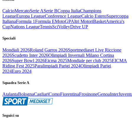
Calcio
Mercato
Serie A
Serie B
Coppa Italia
Champions
League
Europa League
Conference League
Calcio Estero
Supercoppa
Italiana
Formula 1
Formula E
MotoGP
Altri Motori
Basket
America's
Cup
Nations League
Tennis
Sci
Volley
Drive UP
Speciali
Mondiali 2026
Roland Garros 2026
Sportmediaset Live Riccione
2026
Scudetto Inter 2026
Olimpiadi Invernali Milano Cortina
2026
Super Bowl 2026
Eicma 2025
Mondiale per club 2025
EICMA
Riding Fest 2025
Paralimpiadi Parigi 2024
Olimpiadi Parigi
2024
Euro 2024
Squadra Serie A
Atalanta
Bologna
Cagliari
Como
Fiorentina
Frosinone
Genoa
Inter
Juvent
Seguici su