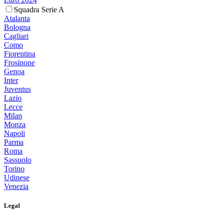
Squadra Serie A
Atalanta
Bologna
Cagliari
Como
Fiorentina
Frosinone
Genoa
Inter
Juventus
Lazio
Lecce
Milan
Monza
Napoli
Parma
Roma
Sassuolo
Torino
Udinese
Venezia
Legal