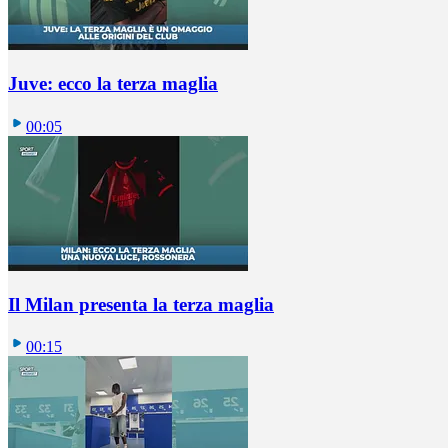
Juve: ecco la terza maglia
00:05
Il Milan presenta la terza maglia
00:15