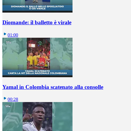
Diomande: il balletto è virale
01:00
Yamal in Colombia scatenato alla consolle
00:28