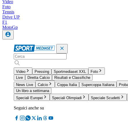
Video
Foto
Tennis
Drive UP
F1
MotoGp
Video
Pressing
Sportmediaset XXL
Foto
Live
Diretta Calcio
Risultati e Classifiche
News Live
Calcio
Coppa Italia
Supercoppa Italiana
Proba
Un libro a settimana
Speciali Europei
Speciali Olimpiadi
Speciale Scudetti
Seguici anche su