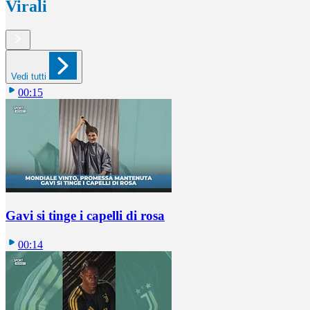
Virali
Vedi tutti
00:15
Gavi si tinge i capelli di rosa
00:14