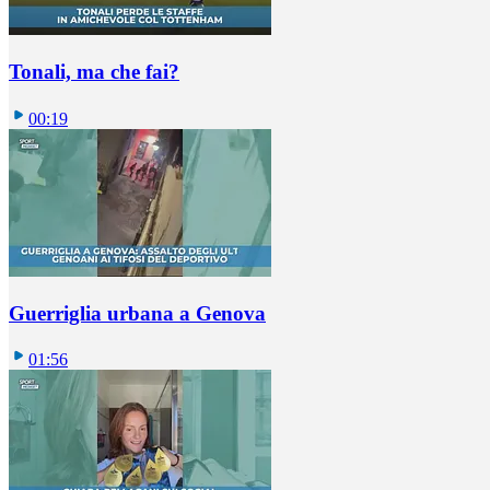
Tonali, ma che fai?
00:19
Guerriglia urbana a Genova
01:56