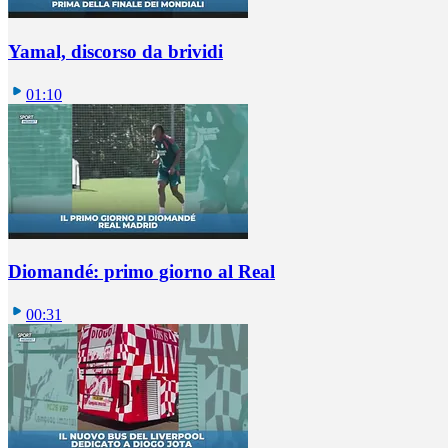
Yamal, discorso da brividi
01:10
Diomandé: primo giorno al Real
00:31