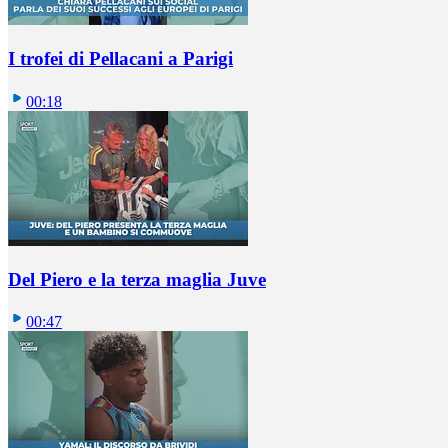
I trofei di Pellacani a Parigi
00:18
Del Piero e la terza maglia Juve
00:47