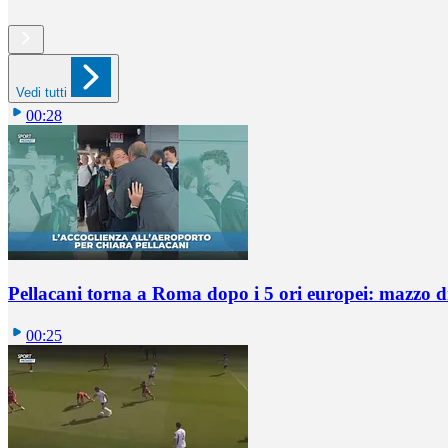
Vedi tutti
00:28
Pellacani torna a Roma dopo i 5 ori europei: mazzo di 
00:25