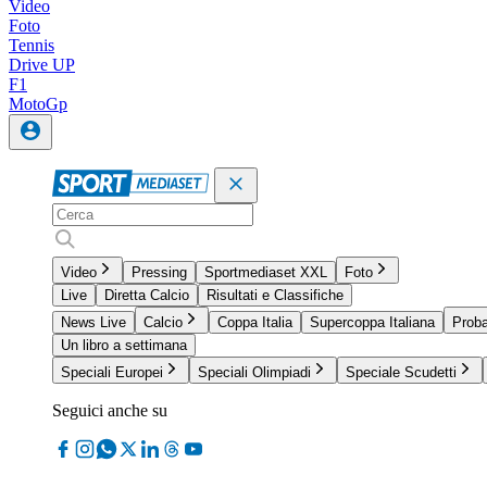
Video
Foto
Tennis
Drive UP
F1
MotoGp
Video
Pressing
Sportmediaset XXL
Foto
Live
Diretta Calcio
Risultati e Classifiche
News Live
Calcio
Coppa Italia
Supercoppa Italiana
Proba
Un libro a settimana
Speciali Europei
Speciali Olimpiadi
Speciale Scudetti
Seguici anche su