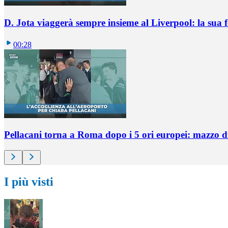
D. Jota viaggerà sempre insieme al Liverpool: la sua 
00:28
Pellacani torna a Roma dopo i 5 ori europei: mazzo di 
I più visti