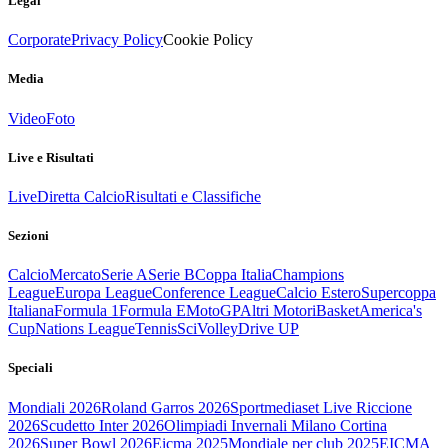
Legal
Corporate
Privacy Policy
Cookie Policy
Media
Video
Foto
Live e Risultati
Live
Diretta Calcio
Risultati e Classifiche
Sezioni
Calcio
Mercato
Serie A
Serie B
Coppa Italia
Champions
League
Europa League
Conference League
Calcio Estero
Supercoppa
Italiana
Formula 1
Formula E
MotoGP
Altri Motori
Basket
America's
Cup
Nations League
Tennis
Sci
Volley
Drive UP
Speciali
Mondiali 2026
Roland Garros 2026
Sportmediaset Live Riccione
2026
Scudetto Inter 2026
Olimpiadi Invernali Milano Cortina
2026
Super Bowl 2026
Eicma 2025
Mondiale per club 2025
EICMA