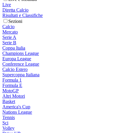
Live
Diretta Calcio
Risultati e Classifiche
Sezioni
Calcio
Mercato
Serie A
Serie B
Coppa Italia
Champions League
Europa League
Conference League
Calcio Estero
Supercoppa Italiana
Formula 1
Formula E
MotoGP
Altri Motori
Basket
America's Cup
Nations League
Tennis
Sci
Volley