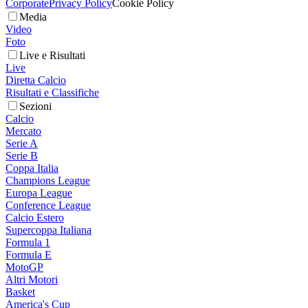
Corporate
Privacy Policy
Cookie Policy
Media
Video
Foto
Live e Risultati
Live
Diretta Calcio
Risultati e Classifiche
Sezioni
Calcio
Mercato
Serie A
Serie B
Coppa Italia
Champions League
Europa League
Conference League
Calcio Estero
Supercoppa Italiana
Formula 1
Formula E
MotoGP
Altri Motori
Basket
America's Cup