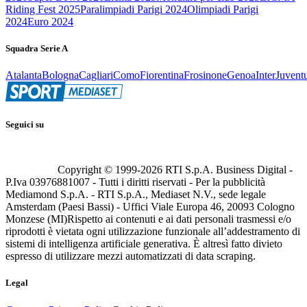
Riding Fest 2025
Paralimpiadi Parigi 2024
Olimpiadi Parigi
2024
Euro 2024
Squadra Serie A
Atalanta
Bologna
Cagliari
Como
Fiorentina
Frosinone
Genoa
Inter
Juvent
Seguici su
Copyright © 1999-
2026
RTI S.p.A. Business Digital -
P.Iva 03976881007 - Tutti i diritti riservati - Per la pubblicità
Mediamond S.p.A. - RTI S.p.A., Mediaset N.V., sede legale
Amsterdam (Paesi Bassi) - Uffici Viale Europa 46, 20093 Cologno
Monzese (MI)
Rispetto ai contenuti e ai dati personali trasmessi e/o
riprodotti è vietata ogni utilizzazione funzionale all’addestramento di
sistemi di intelligenza artificiale generativa. È altresì fatto divieto
espresso di utilizzare mezzi automatizzati di data scraping.
Legal