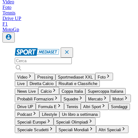
Video
Foto
Tennis
Drive UP
F1
MotoGp
Video
Pressing
Sportmediaset XXL
Foto
Live
Diretta Calcio
Risultati e Classifiche
News Live
Calcio
Coppa Italia
Supercoppa Italiana
Probabili Formazioni
Squadre
Mercato
Motori
Drive UP
Formula E
Tennis
Altri Sport
Sondaggi
Podcast
Lifestyle
Un libro a settimana
Speciali Europei
Speciali Olimpiadi
Speciale Scudetti
Speciali Mondiali
Altri Speciali