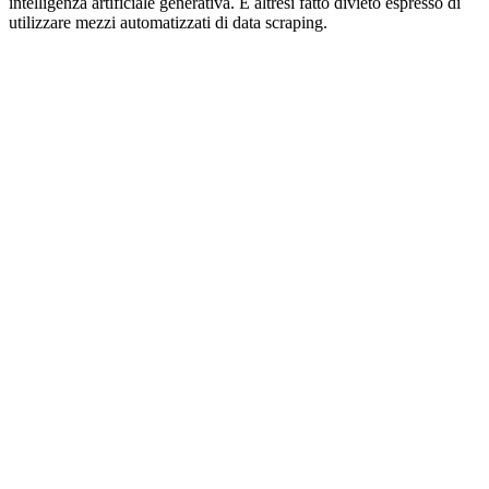
intelligenza artificiale generativa. È altresì fatto divieto espresso di
utilizzare mezzi automatizzati di data scraping.