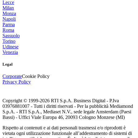
Lecce
Milan
Monza
Napoli
Parma
Roma
Sassuolo
Torino
Udinese
Venezia
Legal
Corporate
Cookie Policy
Privacy Policy
Copyright © 1999-
2026
RTI S.p.A. Business Digital - P.Iva
03976881007 - Tutti i diritti riservati - Per la pubblicità Mediamond
S.p.A. - RTI S.p.A., Mediaset N.V., sede legale Amsterdam (Paesi
Bassi) - Uffici Viale Europa 46, 20093 Cologno Monzese (MI)
Rispetto ai contenuti e ai dati personali trasmessi e/o riprodotti è
vietata ogni utilizzazione funzionale all’addestramento di sistemi di