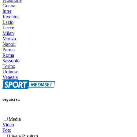
Frosinone
Genoa
Inter
Juventus
Lazio
Lecce
Milan
Monza
Napoli
Parma
Roma
Sassuolo
Torino
Udinese
Venezia
Seguici su
Media
Video
Foto
Live e Risultati