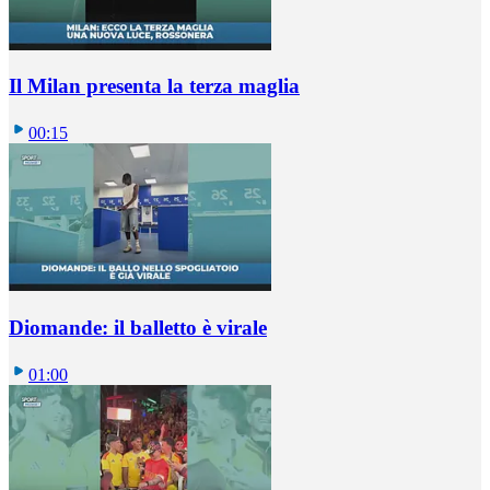
Il Milan presenta la terza maglia
00:15
Diomande: il balletto è virale
01:00