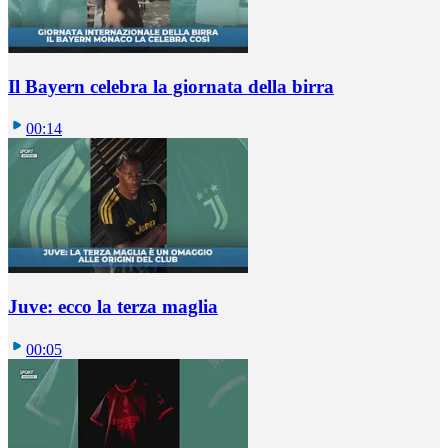
Il Bayern celebra la giornata della birra
00:14
Juve: ecco la terza maglia
00:05