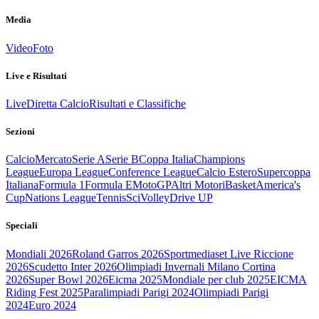
Media
Video
Foto
Live e Risultati
Live
Diretta Calcio
Risultati e Classifiche
Sezioni
Calcio
Mercato
Serie A
Serie B
Coppa Italia
Champions
League
Europa League
Conference League
Calcio Estero
Supercoppa
Italiana
Formula 1
Formula E
MotoGP
Altri Motori
Basket
America's
Cup
Nations League
Tennis
Sci
Volley
Drive UP
Speciali
Mondiali 2026
Roland Garros 2026
Sportmediaset Live Riccione
2026
Scudetto Inter 2026
Olimpiadi Invernali Milano Cortina
2026
Super Bowl 2026
Eicma 2025
Mondiale per club 2025
EICMA
Riding Fest 2025
Paralimpiadi Parigi 2024
Olimpiadi Parigi
2024
Euro 2024