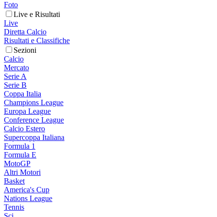
Foto
Live e Risultati
Live
Diretta Calcio
Risultati e Classifiche
Sezioni
Calcio
Mercato
Serie A
Serie B
Coppa Italia
Champions League
Europa League
Conference League
Calcio Estero
Supercoppa Italiana
Formula 1
Formula E
MotoGP
Altri Motori
Basket
America's Cup
Nations League
Tennis
Sci