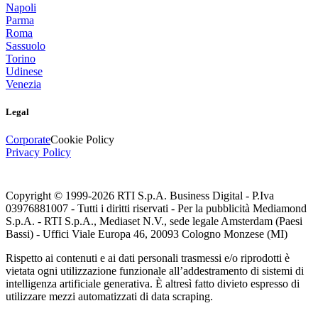
Napoli
Parma
Roma
Sassuolo
Torino
Udinese
Venezia
Legal
Corporate
Cookie Policy
Privacy Policy
Copyright © 1999-
2026
RTI S.p.A. Business Digital - P.Iva
03976881007 - Tutti i diritti riservati - Per la pubblicità Mediamond
S.p.A. - RTI S.p.A., Mediaset N.V., sede legale Amsterdam (Paesi
Bassi) - Uffici Viale Europa 46, 20093 Cologno Monzese (MI)
Rispetto ai contenuti e ai dati personali trasmessi e/o riprodotti è
vietata ogni utilizzazione funzionale all’addestramento di sistemi di
intelligenza artificiale generativa. È altresì fatto divieto espresso di
utilizzare mezzi automatizzati di data scraping.