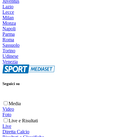
Juventus
Lazio
Lecce
Milan
Monza
Napoli
Parma
Roma
Sassuolo
Torino
Udinese
Venezia
Seguici su
Media
Video
Foto
Live e Risultati
Live
Diretta Calcio