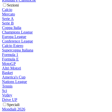
Risultati e Classifiche
Sezioni
Calcio
Mercato
Serie A
Serie B
Coppa Italia
Champions League
Europa League
Conference League
Calcio Estero
Supercoppa Italiana
Formula 1
Formula E
MotoGP
Altri Motori
Basket
America's Cup
Nations League
Tennis
Sci
Volley
Drive UP
Speciali
Mondiali 2026