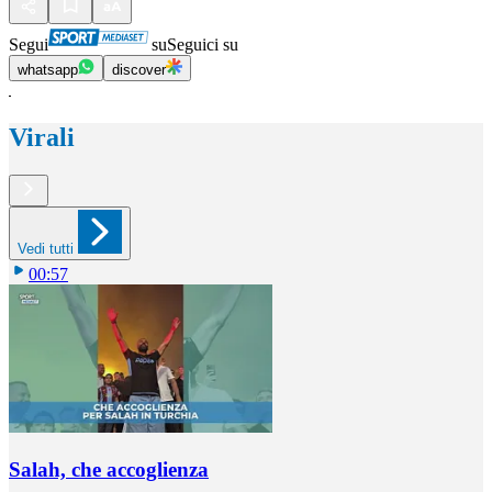
Segui
su
Seguici su
whatsapp
discover
Virali
Vedi tutti
00:57
Salah, che accoglienza