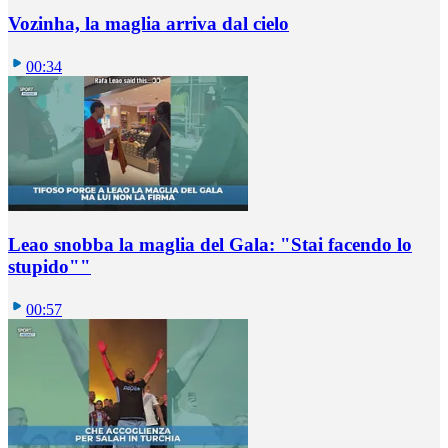
Vozinha, la maglia arriva dal cielo
00:34
Leao snobba la maglia del Gala: "Stai facendo lo
stupido""
00:57