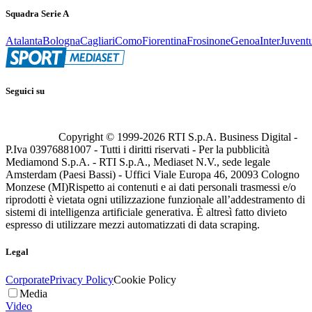
Squadra Serie A
Atalanta
Bologna
Cagliari
Como
Fiorentina
Frosinone
Genoa
Inter
Juvent
Seguici su
Copyright © 1999-
2026
RTI S.p.A. Business Digital -
P.Iva 03976881007 - Tutti i diritti riservati - Per la pubblicità
Mediamond S.p.A. - RTI S.p.A., Mediaset N.V., sede legale
Amsterdam (Paesi Bassi) - Uffici Viale Europa 46, 20093 Cologno
Monzese (MI)
Rispetto ai contenuti e ai dati personali trasmessi e/o
riprodotti è vietata ogni utilizzazione funzionale all’addestramento di
sistemi di intelligenza artificiale generativa. È altresì fatto divieto
espresso di utilizzare mezzi automatizzati di data scraping.
Legal
Corporate
Privacy Policy
Cookie Policy
Media
Video