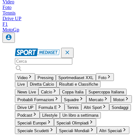
Video
Foto
Tennis
Drive UP
F1
MotoGp
Video
Pressing
Sportmediaset XXL
Foto
Live
Diretta Calcio
Risultati e Classifiche
News Live
Calcio
Coppa Italia
Supercoppa Italiana
Probabili Formazioni
Squadre
Mercato
Motori
Drive UP
Formula E
Tennis
Altri Sport
Sondaggi
Podcast
Lifestyle
Un libro a settimana
Speciali Europei
Speciali Olimpiadi
Speciale Scudetti
Speciali Mondiali
Altri Speciali