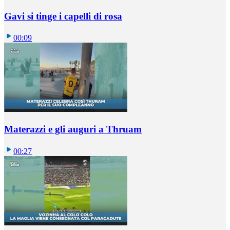
Gavi si tinge i capelli di rosa
00:09
Materazzi e gli auguri a Thruam
00:27