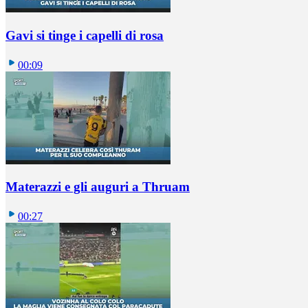
Gavi si tinge i capelli di rosa
00:09
Materazzi e gli auguri a Thruam
00:27