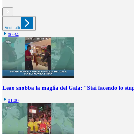
Vedi tutti
00:34
Leao snobba la maglia del Gala: "Stai facendo lo st
01:00