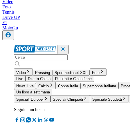
Video
Foto
Tennis
Drive UP
F1
MotoGp
Video
Pressing
Sportmediaset XXL
Foto
Live
Diretta Calcio
Risultati e Classifiche
News Live
Calcio
Coppa Italia
Supercoppa Italiana
Proba
Un libro a settimana
Speciali Europei
Speciali Olimpiadi
Speciale Scudetti
Seguici anche su