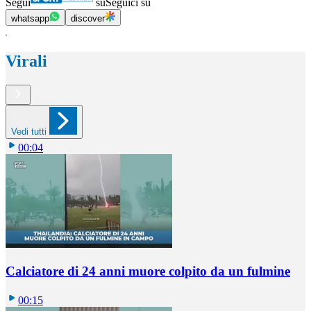
Segui
su
Seguici su
whatsapp
discover
Virali
Vedi tutti
00:04
Calciatore di 24 anni muore colpito da un fulmine
00:15