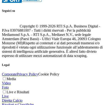
Seguici su
Copyright © 1999-
2026
RTI S.p.A. Business Digital -
P.Iva 03976881007 - Tutti i diritti riservati - Per la pubblicità
Mediamond S.p.A. - RTI S.p.A., Mediaset N.V., sede legale
Amsterdam (Paesi Bassi) - Uffici Viale Europa 46, 20093 Cologno
Monzese (MI)
Rispetto ai contenuti e ai dati personali trasmessi e/o
riprodotti è vietata ogni utilizzazione funzionale all’addestramento di
sistemi di intelligenza artificiale generativa. È altresì fatto divieto
espresso di utilizzare mezzi automatizzati di data scraping.
Legal
Corporate
Privacy Policy
Cookie Policy
Media
Video
Foto
Live e Risultati
Live
Diretta Calcio
Risultati e Classifiche