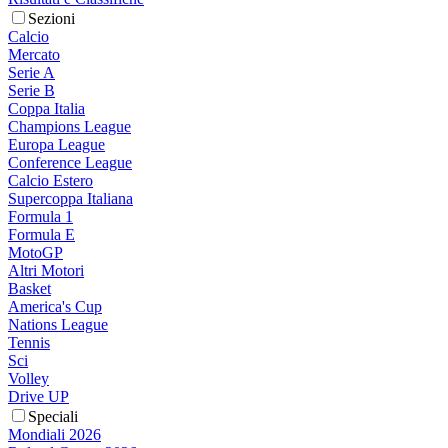
Sezioni
Calcio
Mercato
Serie A
Serie B
Coppa Italia
Champions League
Europa League
Conference League
Calcio Estero
Supercoppa Italiana
Formula 1
Formula E
MotoGP
Altri Motori
Basket
America's Cup
Nations League
Tennis
Sci
Volley
Drive UP
Speciali
Mondiali 2026