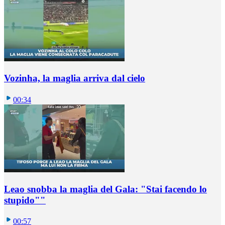
Vozinha, la maglia arriva dal cielo
00:34
Leao snobba la maglia del Gala: "Stai facendo lo
stupido""
00:57