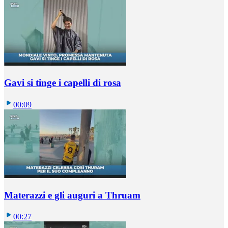
Gavi si tinge i capelli di rosa
00:09
Materazzi e gli auguri a Thruam
00:27