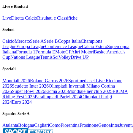
Live e Risultati
Live
Diretta Calcio
Risultati e Classifiche
Sezioni
Calcio
Mercato
Serie A
Serie B
Coppa Italia
Champions
League
Europa League
Conference League
Calcio Estero
Supercoppa
Italiana
Formula 1
Formula E
MotoGP
Altri Motori
Basket
America's
Cup
Nations League
Tennis
Sci
Volley
Drive UP
Speciali
Mondiali 2026
Roland Garros 2026
Sportmediaset Live Riccione
2026
Scudetto Inter 2026
Olimpiadi Invernali Milano Cortina
2026
Super Bowl 2026
Eicma 2025
Mondiale per club 2025
EICMA
Riding Fest 2025
Paralimpiadi Parigi 2024
Olimpiadi Parigi
2024
Euro 2024
Squadra Serie A
Atalanta
Bologna
Cagliari
Como
Fiorentina
Frosinone
Genoa
Inter
Juvent