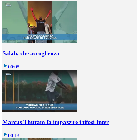
Salah, che accoglienza
00:08
Marcus Thuram fa impazzire i tifosi Inter
00:13