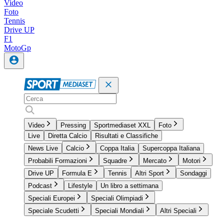
Video
Foto
Tennis
Drive UP
F1
MotoGp
Video
Pressing
Sportmediaset XXL
Foto
Live
Diretta Calcio
Risultati e Classifiche
News Live
Calcio
Coppa Italia
Supercoppa Italiana
Probabili Formazioni
Squadre
Mercato
Motori
Drive UP
Formula E
Tennis
Altri Sport
Sondaggi
Podcast
Lifestyle
Un libro a settimana
Speciali Europei
Speciali Olimpiadi
Speciale Scudetti
Speciali Mondiali
Altri Speciali