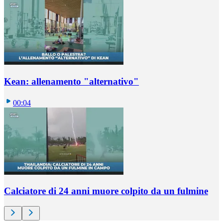
Kean: allenamento "alternativo"
00:04
Calciatore di 24 anni muore colpito da un fulmine