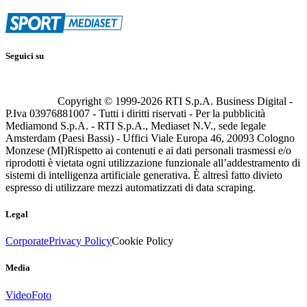
Seguici su
Copyright © 1999-
2026
RTI S.p.A. Business Digital -
P.Iva 03976881007 - Tutti i diritti riservati - Per la pubblicità
Mediamond S.p.A. - RTI S.p.A., Mediaset N.V., sede legale
Amsterdam (Paesi Bassi) - Uffici Viale Europa 46, 20093 Cologno
Monzese (MI)
Rispetto ai contenuti e ai dati personali trasmessi e/o
riprodotti è vietata ogni utilizzazione funzionale all’addestramento di
sistemi di intelligenza artificiale generativa. È altresì fatto divieto
espresso di utilizzare mezzi automatizzati di data scraping.
Legal
Corporate
Privacy Policy
Cookie Policy
Media
Video
Foto