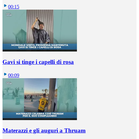
00:15
Gavi si tinge i capelli di rosa
00:09
Materazzi e gli auguri a Thruam