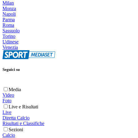
Milan
Monza
Napoli
Parma
Roma
Sassuolo
Torino
Udinese
Venezia
Seguici su
Media
Video
Foto
Live e Risultati
Live
Diretta Calcio
Risultati e Classifiche
Sezioni
Calcio