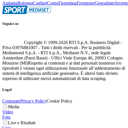
Atalanta
Bologna
Cagliari
Como
Fiorentina
Frosinone
Genoa
Inter
Juvent
Seguici su
Copyright © 1999-
2026
RTI S.p.A. Business Digital -
P.Iva 03976881007 - Tutti i diritti riservati - Per la pubblicità
Mediamond S.p.A. - RTI S.p.A., Mediaset N.V., sede legale
Amsterdam (Paesi Bassi) - Uffici Viale Europa 46, 20093 Cologno
Monzese (MI)
Rispetto ai contenuti e ai dati personali trasmessi e/o
riprodotti è vietata ogni utilizzazione funzionale all’addestramento di
sistemi di intelligenza artificiale generativa. È altresì fatto divieto
espresso di utilizzare mezzi automatizzati di data scraping.
Legal
Corporate
Privacy Policy
Cookie Policy
Media
Video
Foto
Live e Risultati
Live