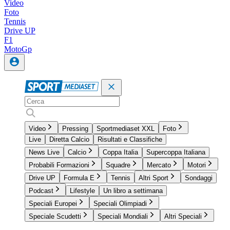
Video
Foto
Tennis
Drive UP
F1
MotoGp
Video
Pressing
Sportmediaset XXL
Foto
Live
Diretta Calcio
Risultati e Classifiche
News Live
Calcio
Coppa Italia
Supercoppa Italiana
Probabili Formazioni
Squadre
Mercato
Motori
Drive UP
Formula E
Tennis
Altri Sport
Sondaggi
Podcast
Lifestyle
Un libro a settimana
Speciali Europei
Speciali Olimpiadi
Speciale Scudetti
Speciali Mondiali
Altri Speciali