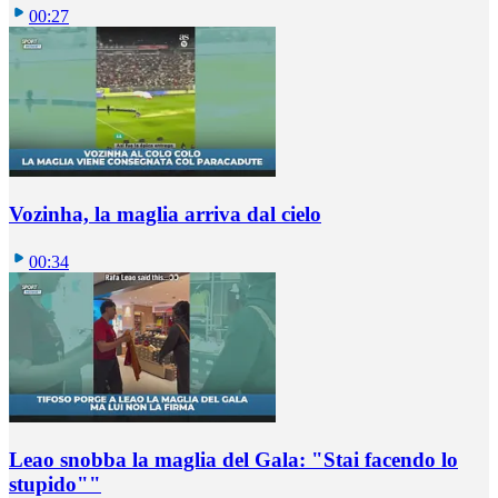
00:27
Vozinha, la maglia arriva dal cielo
00:34
Leao snobba la maglia del Gala: "Stai facendo lo
stupido""