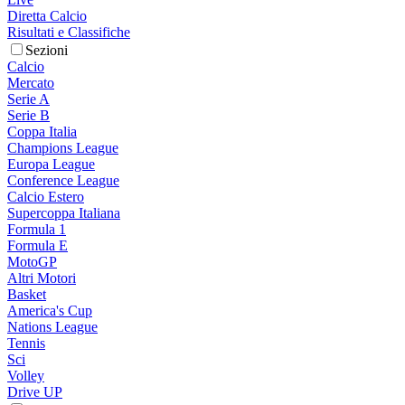
Diretta Calcio
Risultati e Classifiche
Sezioni
Calcio
Mercato
Serie A
Serie B
Coppa Italia
Champions League
Europa League
Conference League
Calcio Estero
Supercoppa Italiana
Formula 1
Formula E
MotoGP
Altri Motori
Basket
America's Cup
Nations League
Tennis
Sci
Volley
Drive UP