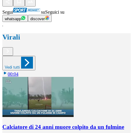
Segui
su
Seguici su
whatsapp
discover
Virali
Vedi tutti
00:04
Calciatore di 24 anni muore colpito da un fulmine