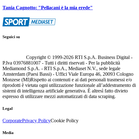
Tania Cagnotto: "Pellacani è la mia erede"
Seguici su
Copyright © 1999-
2026
RTI S.p.A. Business Digital -
P.Iva 03976881007 - Tutti i diritti riservati - Per la pubblicità
Mediamond S.p.A. - RTI S.p.A., Mediaset N.V., sede legale
Amsterdam (Paesi Bassi) - Uffici Viale Europa 46, 20093 Cologno
Monzese (MI)
Rispetto ai contenuti e ai dati personali trasmessi e/o
riprodotti è vietata ogni utilizzazione funzionale all’addestramento di
sistemi di intelligenza artificiale generativa. È altresì fatto divieto
espresso di utilizzare mezzi automatizzati di data scraping.
Legal
Corporate
Privacy Policy
Cookie Policy
Media