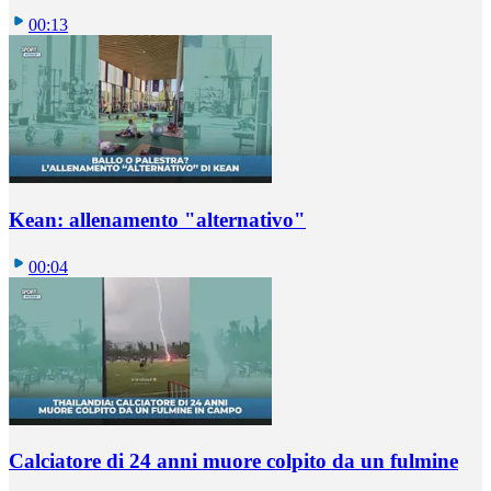
00:13
Kean: allenamento "alternativo"
00:04
Calciatore di 24 anni muore colpito da un fulmine