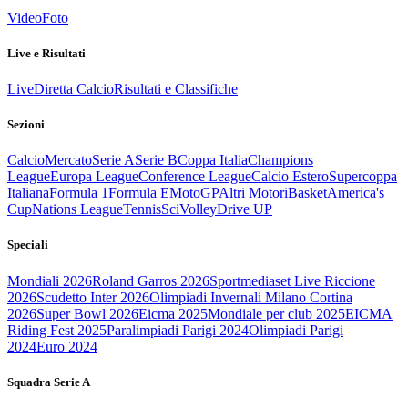
Video
Foto
Live e Risultati
Live
Diretta Calcio
Risultati e Classifiche
Sezioni
Calcio
Mercato
Serie A
Serie B
Coppa Italia
Champions
League
Europa League
Conference League
Calcio Estero
Supercoppa
Italiana
Formula 1
Formula E
MotoGP
Altri Motori
Basket
America's
Cup
Nations League
Tennis
Sci
Volley
Drive UP
Speciali
Mondiali 2026
Roland Garros 2026
Sportmediaset Live Riccione
2026
Scudetto Inter 2026
Olimpiadi Invernali Milano Cortina
2026
Super Bowl 2026
Eicma 2025
Mondiale per club 2025
EICMA
Riding Fest 2025
Paralimpiadi Parigi 2024
Olimpiadi Parigi
2024
Euro 2024
Squadra Serie A