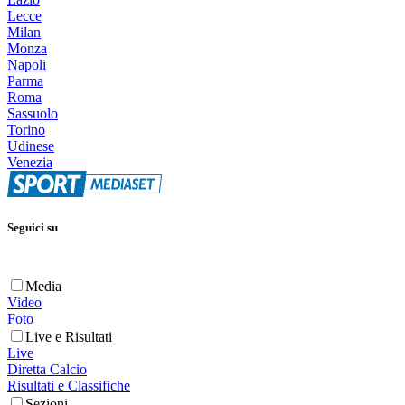
Lecce
Milan
Monza
Napoli
Parma
Roma
Sassuolo
Torino
Udinese
Venezia
Seguici su
Media
Video
Foto
Live e Risultati
Live
Diretta Calcio
Risultati e Classifiche
Sezioni