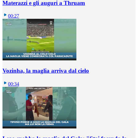
Materazzi e gli auguri a Thruam
00:27
Vozinha, la maglia arriva dal cielo
00:34