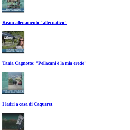
Kean: allenamento "alternativo"
Tania Cagnotto: "Pellacani è la mia erede"
I ladri a casa di Caqueret