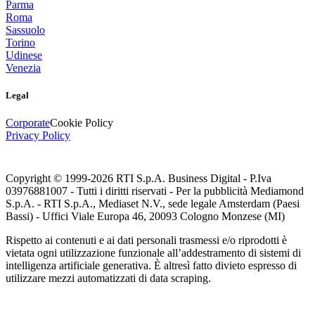
Parma
Roma
Sassuolo
Torino
Udinese
Venezia
Legal
Corporate
Cookie Policy
Privacy Policy
Copyright © 1999-
2026
RTI S.p.A. Business Digital - P.Iva
03976881007 - Tutti i diritti riservati - Per la pubblicità Mediamond
S.p.A. - RTI S.p.A., Mediaset N.V., sede legale Amsterdam (Paesi
Bassi) - Uffici Viale Europa 46, 20093 Cologno Monzese (MI)
Rispetto ai contenuti e ai dati personali trasmessi e/o riprodotti è
vietata ogni utilizzazione funzionale all’addestramento di sistemi di
intelligenza artificiale generativa. È altresì fatto divieto espresso di
utilizzare mezzi automatizzati di data scraping.