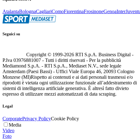
Atalanta
Bologna
Cagliari
Como
Fiorentina
Frosinone
Genoa
Inter
Juvent
Seguici su
Copyright © 1999-
2026
RTI S.p.A. Business Digital -
P.Iva 03976881007 - Tutti i diritti riservati - Per la pubblicità
Mediamond S.p.A. - RTI S.p.A., Mediaset N.V., sede legale
Amsterdam (Paesi Bassi) - Uffici Viale Europa 46, 20093 Cologno
Monzese (MI)
Rispetto ai contenuti e ai dati personali trasmessi e/o
riprodotti è vietata ogni utilizzazione funzionale all’addestramento di
sistemi di intelligenza artificiale generativa. È altresì fatto divieto
espresso di utilizzare mezzi automatizzati di data scraping.
Legal
Corporate
Privacy Policy
Cookie Policy
Media
Video
Foto