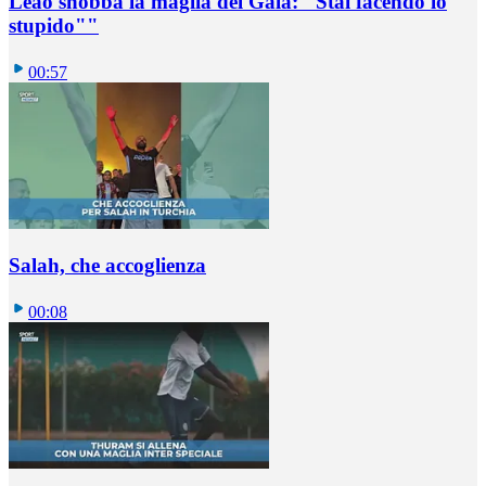
Leao snobba la maglia del Gala: "Stai facendo lo
stupido""
00:57
Salah, che accoglienza
00:08