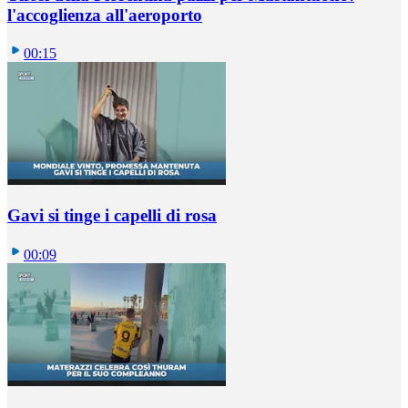
l'accoglienza all'aeroporto
00:15
Gavi si tinge i capelli di rosa
00:09