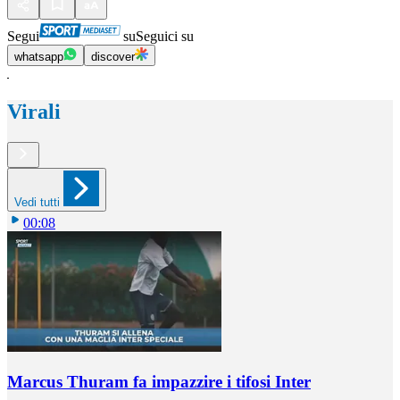
Segui
su
Seguici su
whatsapp
discover
Virali
Vedi tutti
00:08
Marcus Thuram fa impazzire i tifosi Inter