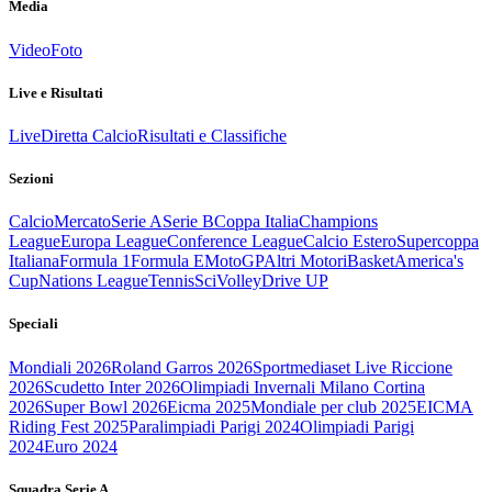
Media
Video
Foto
Live e Risultati
Live
Diretta Calcio
Risultati e Classifiche
Sezioni
Calcio
Mercato
Serie A
Serie B
Coppa Italia
Champions
League
Europa League
Conference League
Calcio Estero
Supercoppa
Italiana
Formula 1
Formula E
MotoGP
Altri Motori
Basket
America's
Cup
Nations League
Tennis
Sci
Volley
Drive UP
Speciali
Mondiali 2026
Roland Garros 2026
Sportmediaset Live Riccione
2026
Scudetto Inter 2026
Olimpiadi Invernali Milano Cortina
2026
Super Bowl 2026
Eicma 2025
Mondiale per club 2025
EICMA
Riding Fest 2025
Paralimpiadi Parigi 2024
Olimpiadi Parigi
2024
Euro 2024
Squadra Serie A