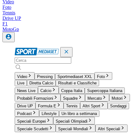
Video
Foto
Tennis
Drive UP
F1
MotoGp
Video
Pressing
Sportmediaset XXL
Foto
Live
Diretta Calcio
Risultati e Classifiche
News Live
Calcio
Coppa Italia
Supercoppa Italiana
Probabili Formazioni
Squadre
Mercato
Motori
Drive UP
Formula E
Tennis
Altri Sport
Sondaggi
Podcast
Lifestyle
Un libro a settimana
Speciali Europei
Speciali Olimpiadi
Speciale Scudetti
Speciali Mondiali
Altri Speciali